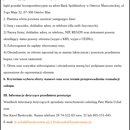
bądź przesłać korespondencyjnie na adres Bank Spółdzielczy w Ostrowi Mazowieckiej, ul.
3-go Maja 32, 07-300 Ostrów Maz.
2. Pisemna oferta powinna zawierać następujące dane:
1) Imię i nazwisko, dokładny adres, nr telefonu (dla osób fizycznych);
2) Nazwę firmy, dokładny adres, nr telefonu, NIP, REGON oraz dokument prawny
określający status prawny oferenta (wypis z KRS, wypis z CEIDG);
3) Zobowiązanie do zapłaty oferowanej ceny;
4) Oświadczenie, że oferent zapoznał się ze stanem faktycznym i prawnym przedmiotu
kupna i nie wnosi zastrzeżeń.
5. Oferta oraz wszystkie zobowiązania i oświadczenia muszą być podpisane przez osoby
uprawnione do reprezentacji oferenta.
6. Kryterium wyboru oferty stanowi cena oraz termin przeprowadzenia transakcji
zakupu.
III. Informacje dotyczące przedmiotu przetargu
Wszelkich informacji dotyczących sprzedaży nieruchomości udzielają Pani Marta Uchal
oraz
Pan Karol Borkowski. Numer telefonu 29 74-522-63 wew. 32 lub 605-151-045.
E-mail:
m.uchal@bsostrowmaz.pl
,
k.borkowski@bsostrowmaz.pl
.