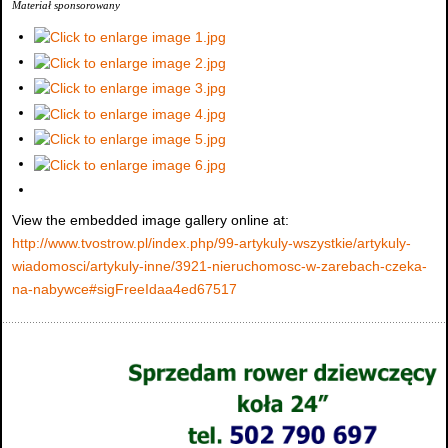
Materiał sponsorowany
View the embedded image gallery online at:
http://www.tvostrow.pl/index.php/99-artykuly-wszystkie/artykuly-
wiadomosci/artykuly-inne/3921-nieruchomosc-w-zarebach-czeka-
na-nabywce#sigFreeIdaa4ed67517