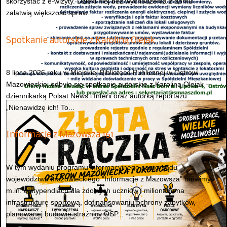
skorzystać z e-wizyty. Dzięki niej bez wychodzenia z domu
załatwią większość spraw...
Spotkanie autorskie z Karoliną Olejak
8 lipca 2026 roku w Miejskiej Bibliotece Publicznej w Ostrowi
Mazowieckiej odbyło się spotkanie autorskie z Karoliną Olejak –
dziennikarką Polsat News i Interii oraz autorką reportażu
„Nienawidzę ich! To...
Informacje z Mazowsza 161
W tym wydaniu programu informacyjnego samorządu
województwa mazowieckiego "Informacje z Mazowsza" mówimy
m.in. o stypendiach dla zdolnych uczniów i milionach na
infrastrukturę sportową, dofinansowaniu ochrony zabytków,
planowanej budowie strażnicy OSP...