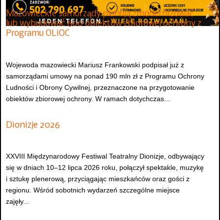
Mazowieckie samorządy planują zmodernizować
lub wybudować 600 obiektów zbiorowej ochrony z
Programu OLiOC
Wojewoda mazowiecki Mariusz Frankowski podpisał już z
samorządami umowy na ponad 190 mln zł z Programu Ochrony
Ludności i Obrony Cywilnej, przeznaczone na przygotowanie
obiektów zbiorowej ochrony. W ramach dotychczas...
Dionizje 2026
XXVIII Międzynarodowy Festiwal Teatralny Dionizje, odbywający
się w dniach 10–12 lipca 2026 roku, połączył spektakle, muzykę
i sztukę plenerową, przyciągając mieszkańców oraz gości z
regionu. Wśród sobotnich wydarzeń szczególne miejsce
zajęły...