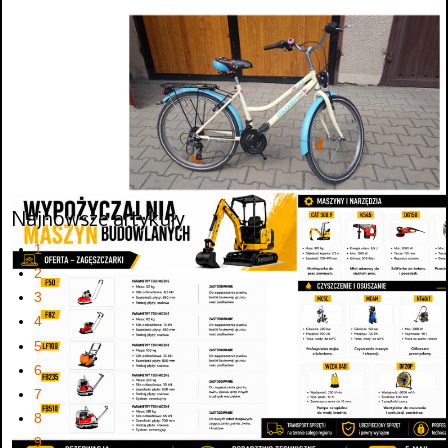
Najnowsze artykuły
1
2
3
4
5
6
7
8
9