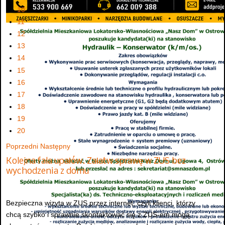
10
11
12
13
14
15
16
17
18
19
20
Poprzedni
Następny
Kolejna fala upałów. Załatw sprawę w ZUS bez
wychodzenia z domu
Bezpieczna wizyta w ZUS przez internet, czyli klienci, którzy
chcą szybko i sprawnie skontaktować się z ZUS-em mogą