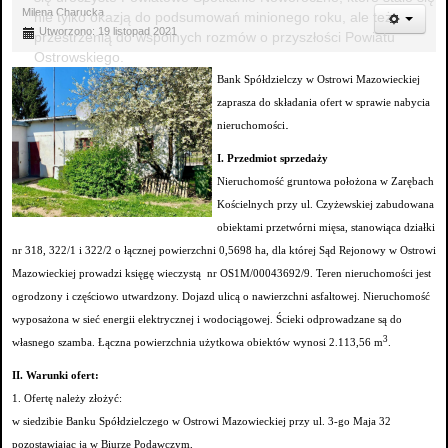
Milena Charucka
nie tylko okazją do podsumowań minionego roku, ale też
Utworzono: 19 listopad 2021
przestrzenią do wspólnych rozmów o przyszłości Powiatu
Ostrowskiego.
Bank Spółdzielczy w Ostrowi Mazowieckiej
zaprasza do składania ofert
w sprawie nabycia
.
nieruchomości
I. Przedmiot sprzedaży
Nieruchomość gruntowa położona w Zarębach
Kościelnych przy ul. Czyżewskiej zabudowana
obiektami przetwórni mięsa, stanowiąca działki
nr 318, 322/1 i 322/2 o łącznej powierzchni
0,5698 ha, dla której Sąd Rejonowy w Ostrowi
Mazowieckiej prowadzi księgę wieczystą
nr OS1M/00043692/9. Teren nieruchomości jest
ogrodzony i częściowo utwardzony. Dojazd ulicą
o nawierzchni asfaltowej. Nieruchomość
wyposażona w sieć energii elektrycznej i wodociągowej. Ścieki odprowadzane są do
3
własnego szamba.
Łączna powierzchnia użytkowa obiektów wynosi 2.113,56 m
.
II. Warunki ofert:
1. Ofertę należy złożyć:
w siedzibie Banku Spółdzielczego w Ostrowi Mazowieckiej przy ul. 3-go Maja 32
pozostawiając ją
w Biurze Podawczym,