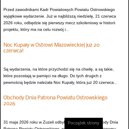
Przed zawodnikami Kadr Powiatowych Powiatu Ostrowskiego
wyjątkowe wydarzenie. Już w najbliższą niedzielę, 21 czerwca
2026 roku, odbędzie się pierwszy mecz szkoleniowy w historii
projektu, który ma na celu rozwój i...
Noc Kupały w Ostrowi Mazowieckiej już 20
czerwca!
Są wydarzenia, na które przychodzi się na chwilę, a są takie,
które pozostają w pamięci na długo. Do tych drugich z
pewnością będzie należała Noc Kupały, która już 20 czerwca...
Obchody Dnia Patrona Powiatu Ostrowskiego
2026
31 maja 2026 roku w Zuzeli odbyły się uroczyste obchody Dnia
Początek strony
Patrona Powiatu Ostrowskiego, poświęcone błogosławionemu