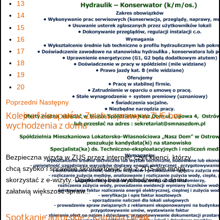
13
14
15
16
17
18
19
20
Poprzedni
Następny
Kolejna fala upałów. Załatw sprawę w ZUS bez
wychodzenia z domu
Bezpieczna wizyta w ZUS przez internet, czyli klienci, którzy
chcą szybko i sprawnie skontaktować się z ZUS-em mogą
skorzystać z e-wizyty. Dzięki niej bez wychodzenia z domu
załatwią większość spraw...
Spotkanie autorskie z Karoliną Olejak