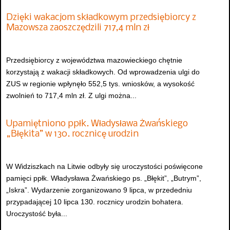
Dzięki wakacjom składkowym przedsiębiorcy z
Mazowsza zaoszczędzili 717,4 mln zł
Przedsiębiorcy z województwa mazowieckiego chętnie
korzystają z wakacji składkowych. Od wprowadzenia ulgi do
ZUS w regionie wpłynęło 552,5 tys. wniosków, a wysokość
zwolnień to 717,4 mln zł. Z ulgi można...
Upamiętniono ppłk. Władysława Żwańskiego
„Błękita” w 130. rocznicę urodzin
W Widziszkach na Litwie odbyły się uroczystości poświęcone
pamięci ppłk. Władysława Żwańskiego ps. „Błękit”, „Butrym”,
„Iskra”. Wydarzenie zorganizowano 9 lipca, w przededniu
przypadającej 10 lipca 130. rocznicy urodzin bohatera.
Uroczystość była...