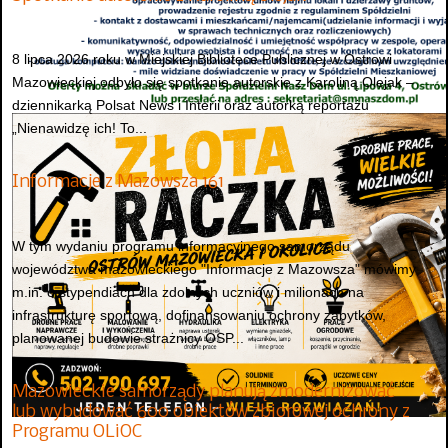
8 lipca 2026 roku w Miejskiej Bibliotece Publicznej w Ostrowi
Mazowieckiej odbyło się spotkanie autorskie z Karoliną Olejak –
dziennikarką Polsat News i Interii oraz autorką reportażu
„Nienawidzę ich! To...
Informacje z Mazowsza 161
W tym wydaniu programu informacyjnego samorządu
województwa mazowieckiego "Informacje z Mazowsza" mówimy
m.in. o stypendiach dla zdolnych uczniów i milionach na
infrastrukturę sportową, dofinansowaniu ochrony zabytków,
planowanej budowie strażnicy OSP...
Mazowieckie samorządy planują zmodernizować
lub wybudować 600 obiektów zbiorowej ochrony z
Programu OLiOC