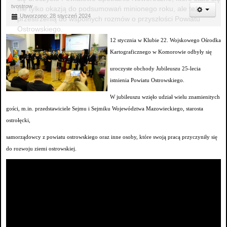
tvostrow
nie tylko okazją do podsumowań minionego roku, ale też
Utworzono: 28 styczeń 2024
przestrzenią do wspólnych rozmów o przyszłości Powiatu
Ostrowskiego.
12 stycznia w Klubie 22. Wojskowego Ośrodka
Kartograficznego w Komorowie odbyły się
uroczyste obchody Jubileuszu 25-lecia
istnienia Powiatu Ostrowskiego.
W jubileuszu wzięło udział wielu znamienitych
gości, m.in. przedstawiciele Sejmu i Sejmiku Województwa Mazowieckiego, starosta
ostrołęcki,
samorządowcy z powiatu ostrowskiego oraz inne osoby, które swoją pracą przyczyniły się
do rozwoju ziemi ostrowskiej.