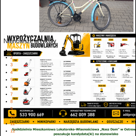
Najnowsze artykuły
1
2
3
4
5
6
7
8
9
10
11
12