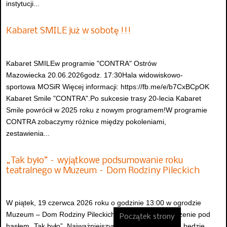
instytucji...
Kabaret SMILE już w sobotę !!!
Kabaret SMILEw programie "CONTRA" Ostrów
Mazowiecka 20.06.2026godz. 17:30Hala widowiskowo-
sportowa MOSiR Więcej informacji: https://fb.me/e/b7CxBCpOK
Kabaret Smile "CONTRA".Po sukcesie trasy 20-lecia Kabaret
Smile powrócił w 2025 roku z nowym programem!W programie
CONTRA zobaczymy różnice między pokoleniami,
zestawienia...
„Tak było” – wyjątkowe podsumowanie roku
teatralnego w Muzeum – Dom Rodziny Pileckich
W piątek, 19 czerwca 2026 roku o godzinie 13:00 w ogrodzie
Muzeum – Dom Rodziny Pileckich odbędzie się wydarzenie pod
Początek strony
hasłem „Tak było”. Najważniejszym punktem programu będzie