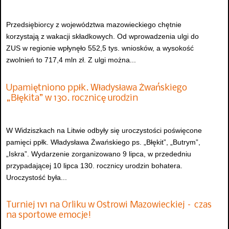
Przedsiębiorcy z województwa mazowieckiego chętnie
korzystają z wakacji składkowych. Od wprowadzenia ulgi do
ZUS w regionie wpłynęło 552,5 tys. wniosków, a wysokość
zwolnień to 717,4 mln zł. Z ulgi można...
Upamiętniono ppłk. Władysława Żwańskiego
„Błękita” w 130. rocznicę urodzin
W Widziszkach na Litwie odbyły się uroczystości poświęcone
pamięci ppłk. Władysława Żwańskiego ps. „Błękit”, „Butrym”,
„Iskra”. Wydarzenie zorganizowano 9 lipca, w przededniu
przypadającej 10 lipca 130. rocznicy urodzin bohatera.
Uroczystość była...
Turniej 1v1 na Orliku w Ostrowi Mazowieckiej – czas
na sportowe emocje!