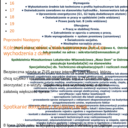
16
17
18
19
20
Poprzedni
Następny
Kolejna fala upałów. Załatw sprawę w ZUS bez
wychodzenia z domu
Bezpieczna wizyta w ZUS przez internet, czyli klienci, którzy
chcą szybko i sprawnie skontaktować się z ZUS-em mogą
skorzystać z e-wizyty. Dzięki niej bez wychodzenia z domu
załatwią większość spraw...
Spotkanie autorskie z Karoliną Olejak
8 lipca 2026 roku w Miejskiej Bibliotece Publicznej w Ostrowi