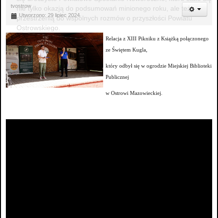
tvostrow
nie tylko okazją do podsumowań minionego roku, ale też
Utworzono: 29 lipiec 2024
przestrzenią do wspólnych rozmów o przyszłości Powiatu
Ostrowskiego.
Relacja z XIII Pikniku z Książką połączonego
ze Świętem Kugla,
który odbył się w ogrodzie Miejskiej Biblioteki
Publicznej
w Ostrowi Mazowieckiej.