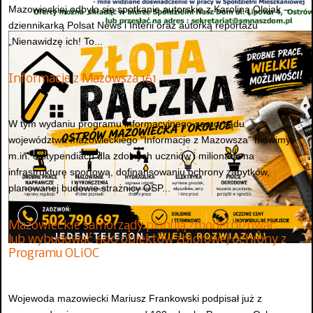
Mazowieckiej odbyło się spotkanie autorskie z Karoliną Olejak –
dziennikarką Polsat News i Interii oraz autorką reportażu
„Nienawidzę ich! To...
Informacje z Mazowsza 161
W tym wydaniu programu informacyjnego samorządu
województwa mazowieckiego "Informacje z Mazowsza" mówimy
m.in. o stypendiach dla zdolnych uczniów i milionach na
infrastrukturę sportową, dofinansowaniu ochrony zabytków,
planowanej budowie strażnicy OSP...
Mazowieckie samorządy planują zmodernizować
lub wybudować 600 obiektów zbiorowej ochrony z
Programu OLiOC
Wojewoda mazowiecki Mariusz Frankowski podpisał już z