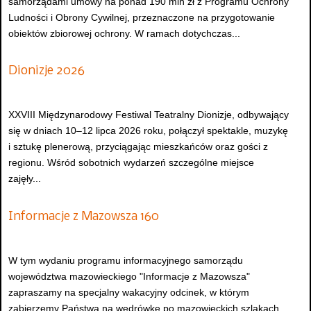
samorządami umowy na ponad 190 mln zł z Programu Ochrony
Ludności i Obrony Cywilnej, przeznaczone na przygotowanie
obiektów zbiorowej ochrony. W ramach dotychczas...
Dionizje 2026
XXVIII Międzynarodowy Festiwal Teatralny Dionizje, odbywający
się w dniach 10–12 lipca 2026 roku, połączył spektakle, muzykę
i sztukę plenerową, przyciągając mieszkańców oraz gości z
regionu. Wśród sobotnich wydarzeń szczególne miejsce
zajęły...
Informacje z Mazowsza 160
W tym wydaniu programu informacyjnego samorządu
województwa mazowieckiego "Informacje z Mazowsza"
zapraszamy na specjalny wakacyjny odcinek, w którym
zabierzemy Państwa na wędrówkę po mazowieckich szlakach