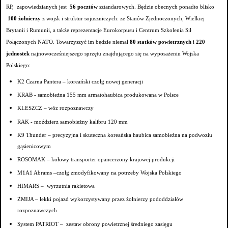
RP, zapowiedzianych jest
56 pocztów
sztandarowych. Będzie obecnych ponadto blisko
100 żołnierzy
z wojsk i struktur sojuszniczych: ze Stanów Zjednoczonych, Wielkiej
Brytanii i Rumunii, a także reprezentacje Eurokorpusu i Centrum Szkolenia Sił
Połączonych NATO. Towarzyszyć im będzie niemal
80 statków powietrznych
i
220
jednostek
najnowocześniejszego sprzętu znajdującego się na wyposażeniu Wojska
Polskiego:
K2 Czarna Pantera – koreański czołg nowej generacji
KRAB - samobieżna 155 mm armatohaubica produkowana w Polsce
KLESZCZ – wóz rozpoznawczy
RAK - moździerz samobieżny kalibru 120 mm
K9 Thunder – precyzyjna i skuteczna koreańska haubica samobieżna na podwoziu
gąsienicowym
ROSOMAK – kołowy transporter opancerzony krajowej produkcji
M1A1 Abrams –czołg zmodyfikowany na potrzeby Wojska Polskiego
HIMARS – wyrzutnia rakietowa
ŻMIJA – lekki pojazd wykorzystywany przez żołnierzy pododdziałów
rozpoznawczych
System PATRIOT – zestaw obrony powietrznej średniego zasięgu