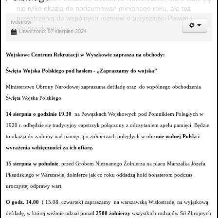
nie tylko okazją do podsumowań minionego roku, ale też
przestrzenią do wspólnych rozmów o przyszłości Powiatu
tvostrow
Ostrowskiego.
Utworzono: 07 sierpień 2024
Wojskowe Centrum Rekrutacji w Wyszkowie zaprasza na obchody:
Święta Wojska Polskiego pod hasłem - „Zapraszamy do wojska”
Ministerstwo Obrony Narodowej zapraszana defiladę oraz do wspólnego obchodzenia
Święta Wojska Polskiego.
14 sierpnia o godzinie 19.30
na Powązkach Wojskowych pod Pomnikiem Poległych w
1920 r. odbędzie się tradycyjny capstrzyk połączony z odczytaniem apelu pamięci. Będzie
to okazja do zadumy nad pamięcią o żołnierzach poległych w obro
nie wolnej Polski i
wyrażenia wdzięczności za ich ofiarę.
15 sierpnia w południe
, przed Grobem Nieznanego Żołnierza na placu Marszałka Józefa
Piłsudskiego w Warszawie, żołnierze jak co roku oddadzą hołd bohaterom podczas
uroczystej odprawy wart.
O godz. 14.00
( 15.08. czwartek) zapraszamy na warszawską Wisłostradę, na wyjątkową
defiladę, w której weźmie udział ponad
2500 żołnierzy
wszystkich rodzajów Sił Zbrojnych