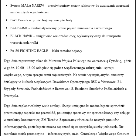
System MAŁA NAREW – przeciwlotniczy zestaw rakietowy do zwalczania zagrożeń
na niedużych wysokościach
BWP Borsuk – polski bojowy wóz piechoty
BAOBAB-K – zautomatyzowany polski pojazd minowania narzutowego
BLACK HAWK – śmigłowiec wielozadaniowy, wykorzystywany do transportu i
wsparcia pola walki
FA-50 FIGHTING EAGLE – lekki samolot bojowy
Tego dnia zapraszamy także do Muzeum Wojska Polskiego na warszawską Cytadelę, gdzie
w godz. 10.00 - 18.00 odbędzie się
pokaz współczesnego uzbrojenia
i sprzętu
wojskowego, w tym sprzętu armii sojuszniczych. Na scenie wystąpią artyści-amatorzy
działający w klubach wojskowych Dowództwa Operacyjnego RSZ w Warszawie, 21.
Brygady Strzelców Podhalańskich z Rzeszowa i 5. Batalionu Strzelców Podhalańskich z
Przemyśla.
Tego dnia zaplanowaliśmy wiele atrakcji. Swoje umiejętności można będzie sprawdzić
przemierzając saperski tor przeszkód, pokonując sportowy tor sprawnościowy czy celując
w strzelnicy kontenerowej ZM Tarnów. Zapraszamy również do naszych punktów
informacyjnych, gdzie będzie można zapoznać się ze specyfiką służby jednostek. Nie
zabraknie stoisk promocyjno – informacyjnych, m.in. Centralnego Wojskowego Centrum