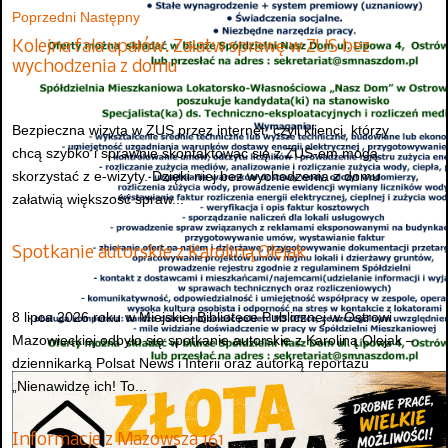
Poprzedni
Następny
Kolejna fala upałów. Załatw sprawę w ZUS bez
wychodzenia z domu
Bezpieczna wizyta w ZUS przez internet, czyli klienci, którzy
chcą szybko i sprawnie skontaktować się z ZUS-em mogą
skorzystać z e-wizyty. Dzięki niej bez wychodzenia z domu
załatwią większość spraw...
Spotkanie autorskie z Karoliną Olejak
8 lipca 2026 roku w Miejskiej Bibliotece Publicznej w Ostrowi
Mazowieckiej odbyło się spotkanie autorskie z Karoliną Olejak –
dziennikarką Polsat News i Interii oraz autorką reportażu
„Nienawidzę ich! To...
Informacje z Mazowsza 161