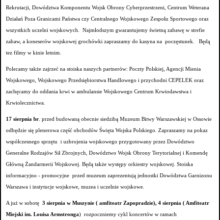
Rekrutacji, Dowództwa Komponentu Wojsk Obrony Cyberprzestrzeni, Centrum Weterana
Działań Poza Granicami Państwa czy Centralnego Wojskowego Zespołu Sportowego oraz
wszystkich uczelni wojskowych. Najmłodszym gwarantujemy świetną zabawę w strefie
zabaw, a koneserów wojskowej grochówki zapraszamy do kasyna na poczęstunek. Będą
tez filmy w kinie letnim.
Polecamy także zajrzeć na stoiska naszych partnerów: Poczty Polskiej, Agencji Mienia
Wojskowego, Wojskowego Przedsiębiorstwa Handlowego i przychodni CEPELEK oraz
zachęcamy do oddania krwi w ambulansie Wojskowego Centrum Krwiodawstwa i
Krwiolecznictwa.
17 sierpnia br
. przed budowaną obecnie siedzibą Muzeum Bitwy Warszawskiej w Ossowie
odbędzie się plenerowa część obchodów Święta Wojska Polskiego. Zapraszamy na pokaz
współczesnego sprzętu i uzbrojenia wojskowego przygotowany przez Dowództwo
Generalne Rodzajów Sił Zbrojnych, Dowództwo Wojsk Obrony Terytorialnej i Komendę
Główną Żandarmerii Wojskowej. Będą także występy orkiestry wojskowej. Stoiska
informacyjno - promocyjne przed muzeum zaprezentują jednostki Dowództwa Garnizonu
Warszawa i instytucje wojskowe, muzea i uczelnie wojskowe.
A już w sobotę
3 sierpnia w Muszynie ( amfiteatr Zapopradzie), 4 sierpnia ( Amfiteatr
Miejski im. Louisa Armstronga
) rozpoczniemy cykl koncertów w ramach