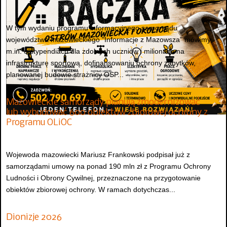
W tym wydaniu programu informacyjnego samorządu
województwa mazowieckiego "Informacje z Mazowsza" mówimy
m.in. o stypendiach dla zdolnych uczniów i milionach na
infrastrukturę sportową, dofinansowaniu ochrony zabytków,
planowanej budowie strażnicy OSP...
Mazowieckie samorządy planują zmodernizować
lub wybudować 600 obiektów zbiorowej ochrony z
Programu OLiOC
Wojewoda mazowiecki Mariusz Frankowski podpisał już z
samorządami umowy na ponad 190 mln zł z Programu Ochrony
Ludności i Obrony Cywilnej, przeznaczone na przygotowanie
obiektów zbiorowej ochrony. W ramach dotychczas...
Dionizje 2026