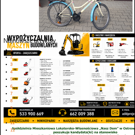
Najnowsze artykuły
1
2
3
4
5
6
7
8
9
10
11
12