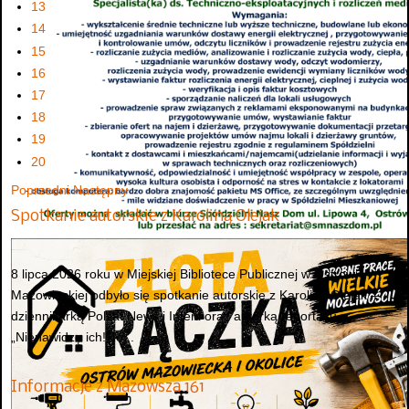
13
14
15
16
17
18
19
20
Poprzedni
Następny
Spotkanie autorskie z Karoliną Olejak
8 lipca 2026 roku w Miejskiej Bibliotece Publicznej w Ostrowi
Mazowieckiej odbyło się spotkanie autorskie z Karoliną Olejak –
dziennikarką Polsat News i Interii oraz autorką reportażu
„Nienawidzę ich! To...
Informacje z Mazowsza 161