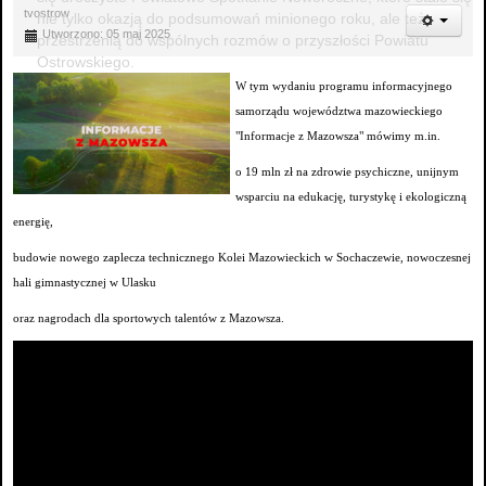
tvostrow
nie tylko okazją do podsumowań minionego roku, ale też
Utworzono: 05 maj 2025
przestrzenią do wspólnych rozmów o przyszłości Powiatu
Ostrowskiego.
W tym wydaniu programu informacyjnego
samorządu województwa mazowieckiego
"Informacje z Mazowsza" mówimy m.in.
o 19 mln zł na zdrowie psychiczne, unijnym
wsparciu na edukację, turystykę i ekologiczną
energię,
budowie nowego zaplecza technicznego Kolei Mazowieckich w Sochaczewie, nowoczesnej
hali gimnastycznej w Ulasku
oraz nagrodach dla sportowych talentów z Mazowsza.