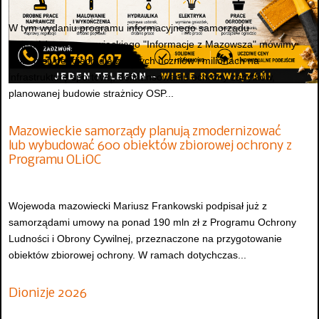
W tym wydaniu programu informacyjnego samorządu
województwa mazowieckiego "Informacje z Mazowsza" mówimy
m.in. o stypendiach dla zdolnych uczniów i milionach na
infrastrukturę sportową, dofinansowaniu ochrony zabytków,
planowanej budowie strażnicy OSP...
Mazowieckie samorządy planują zmodernizować
lub wybudować 600 obiektów zbiorowej ochrony z
Programu OLiOC
Wojewoda mazowiecki Mariusz Frankowski podpisał już z
samorządami umowy na ponad 190 mln zł z Programu Ochrony
Ludności i Obrony Cywilnej, przeznaczone na przygotowanie
obiektów zbiorowej ochrony. W ramach dotychczas...
Dionizje 2026