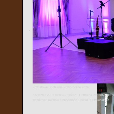
Powiatowe Spotkanie Noworoczne 2026
8 stycznia 2026 roku w Zajeździe Cobra na Podborzu odbył
wspólnych rozmów o przyszłości Powiatu Ostrowskiego.