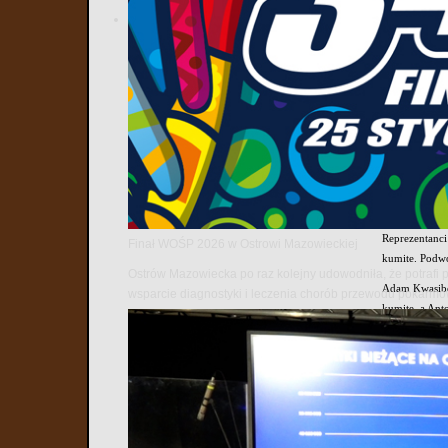
Mocna obsad
Tradycyjnie w
tym trzy klub
Wysoki pozio
zdobyli Adam 
Kulesza.
Powrót na L
Po kilkuletni
uczestników, 
Reprezentanci
Finał WOŚP 2026 w Ostrowi Mazowieckiej
kumite. Podwó
Ostrów Mazowiecka po raz kolejny udowodniła, że potrafi 
Adam Kwasibor
wsparcie diagnostyki i leczenia chorób przewodu pokarm
kumite, a An
Medale w In
Ostatnim wios
zgromadziły 2
Tym razem Ost
Damian Cyme