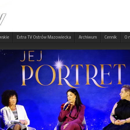
wskie
Extra TV Ostrów Mazowiecka
Archiwum
Cennik
O 