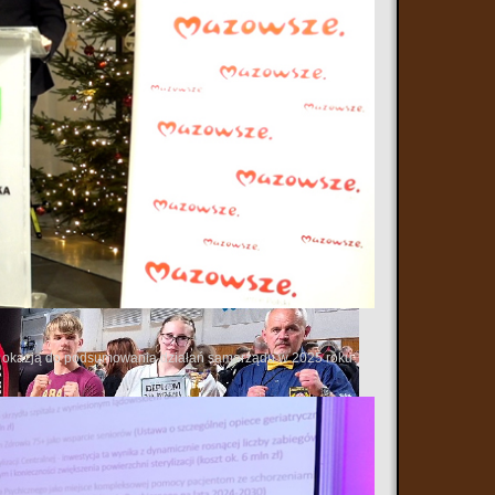
 sukcesów i potwierdziła wysoki poziom szkolenia
 systematycznej pracy zawodników i trenerów.
stoku wystartują w 3. Mistrzostwach Europy IKO
ub liczy na kolejne udane występy i godne reprezentowanie
 się okazją do podsumowania działań samorządu w 2025 roku