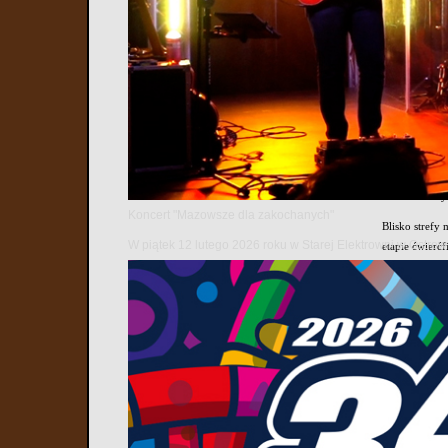
Miniona wios
dużych turnie
klasyfikacjac
Medale na Mi
Najważniejszy
zawodników re
Reprezentanci
medale zdoby
Koncert "Mazowsze dla zakochanych"
Blisko strefy
W piątek 12 lutego 2026 roku w Starej Elektrowni w Ostr
etapie ćwierć
Sukcesy na m
Kolejnym przy
Słowacji, Ukr
Turniej rozeg
podium stanęł
Dzięki znakom
Novotný.