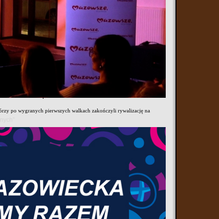
kai. W ciągu kilku miesięcy karatecy OKKK wystartowali w pięciu
 startów były medale, cenne doświadczenie oraz wysokie miejsca w
y się 25 kwietnia w Opolu. W zawodach uczestniczyło blisko 600
 walka wymagała maksymalnego zaangażowania.
olski w kategorii U14 wywalczył Michał Księżopolski. Srebrne
Aleksandrowi Prokopczukowi.
którzy po wygranych pierwszych walkach zakończyli rywalizację na
anych”
ia Cup. W zawodach wystartowało 220 zawodników z Czech, Polski,
ki, Kacper Sośnicki oraz Damian Cymerman. Na drugim stopniu
ce w klasyfikacji drużynowej. Organizatorem zawodów był sensei Jiří