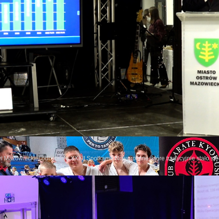
 Mistrzostwa Europy
ęść sezonu przyniosła zawodnikom Ostrowskiego Klubu Karate Kyokushinkai wiele
w klubie. Zdobyte medale, miejsca na podium oraz sukcesy drużynowe są efektem
ekami OKKK jeszcze jedno ważne wyzwanie. Już w dniach 13–14 czerwca w Białym
dzie będą mieli okazję rywalizować z najlepszymi zawodnikami z całej Europy. Kl
owieckiej na międzynarodowej arenie.
wi Mazowieckiej odbyło się XXXII Spotkanie Noworoczne, które tradycyjnie stało