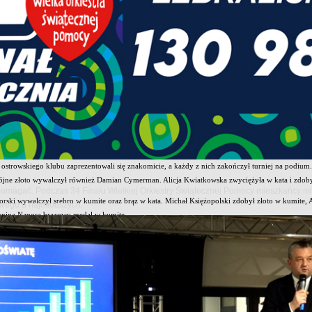
a w Józefowie
ażnym punktem kalendarza startowego był 26. Turniej o Puchar Burmistrza Józefowa. W tegoroc
y z Łotwy.
m sportowy nie przeszkodził zawodnikom OKKK w zdobyciu kolejnych medali. Złote krążki wy
Kwasiborski, Teodor Włoszczowski oraz Zofia Księżopolska. Na najniższym stopniu podium stan
ubawka Cup
ej przerwie zawodnicy OKKK ponownie wystartowali w turnieju Lubawka Cup, który odbył się 
zgromadziły bardzo mocnych zawodników rywalizujących zarówno w kata, jak i kumite.
 ostrowskiego klubu zaprezentowali się znakomicie, a każdy z nich zakończył turniej na podiu
jne złoto wywalczył również Damian Cymerman. Alicja Kwiatkowska zwyciężyła w kata i zdoby
pomagać. Podczas 34 Finału Wielkiej Orkiestry Świątecznej Pomocy mieszkańcy mia
ski wywalczył srebro w kumite oraz brąz w kata. Michał Księżopolski zdobył złoto w kumite, 
owego u najmłodszych.
tonina Napora brązowy medal w kumite.
owrocławiu
ennym startem był turniej 3. Young Samurai, który odbył się 6 czerwca 2026 roku w Inowrocła
70 zawodników z 28 klubów centralnej i północnej Polski.
rowski Klub Karate Kyokushinkai wystawił skromniejszą, czteroosobową reprezentację. Mimo 
rman, srebrny Miłosz Kulesza, a brązowy Emilia Gumowska. Anna Sosnowska zakoń