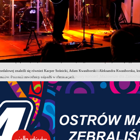
na była wyjątkowo intensywnym okresem dla zawodników Ostrowskiego Klubu Karate Kyokushin
jach, w tym w Mistrzostwach Polski oraz dwóch zawodach międzynarodowych. Efektem licznych
h drużynowych.
strzostwach Polski
m startem sezonu były Mistrzostwa Polski Polskiego Związku Karate Kontaktowego, które odbył
prezentujących 88 klubów z całego kraju. Poziom rywalizacji był niezwykle wysoki, a każda
 Ostrowskiego Klubu Karate Kyokushinkai wrócili z Opola z czterema medalami. Tytuł mistrza P
li Piotr Księżopolski (U12) oraz Damian Cymerman (U14), natomiast brązowy medal przypadł 
 medalowej znaleźli się również Kacper Sośnicki, Adam Kwasiborski i Aleksandra Kwasiborska, 
owi Mazowieckiej odbył się wyjątkowy walentynkowy koncert „Mazowsze dla Zakoch
finałów. Pozostali zawodnicy odpadli w eliminacjach.
iędzynarodowym Silesia Cup
stankiem na turniejowej mapie była Ostrawa, gdzie 9 maja odbył się międzynarodowy 4. Siles
ainy i Węgier.
rany został w wymagającej formule pełnokontaktowej. Złote medale zdobyli Michał Księżopols
a Zofia Księżopolska.
itym występom całej reprezentacji Ostrowski Klub Karate Kyokushinkai wywalczył trzecie miejs