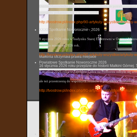
Ostrów Mazowiecka po raz kolejny udowodniła, że potrafi pomagać. 
przewodu pokarmowego u najmłodszych.
http://tvostrow.pl/index.php/90-artykuly-wszystkie/artykul
XXXII Spotkanie Noworoczne - 2026
9 stycznia 2026 roku w budynku Starej Elektrowni w Ostrowi Mazowi
rozwoju miasta na 2026 rok.
http://tvostrow.pl/index.php/90-artykuly-wszystkie/artyku
Małkinia otrzymała prawa miejskie
Powiatowe Spotkanie Noworoczne 2026
16 stycznia 2026 roku przejdzie do historii Małkini Górne
8 stycznia 2026 roku w Zajeździe Cobra na Podborzu odbyło się ur
ale też przestrzenią do wspólnych rozmów o przyszłości Powiatu Ost
http://tvostrow.pl/index.php/91-artykuly-wszystkie/artyk
Wiosenn
tvostrow
Utworzo