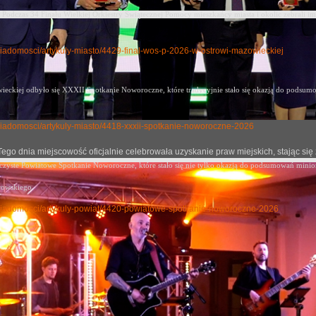
Podczas 34 Finału Wielkiej Orkiestry Świątecznej Pomocy mieszkańcy miasta i okolic zebrali im
y-wiadomosci/artykuly-miasto/4429-final-wos-p-2026-w-ostrowi-mazowieckiej
eckiej odbyło się XXXII Spotkanie Noworoczne, które tradycyjnie stało się okazją
do podsumow
ly-wiadomosci/artykuly-miasto/4418-xxxii-spotkanie-noworoczne-2026
j. Tego dnia miejscowość oficjalnie celebrowała uzyskanie praw miejskich, stając
oczyste Powiatowe Spotkanie Noworoczne, które stało się nie tylko okazją do podsumowań mini
rowskiego.
uly-wiadomosci/artykuly-powiat/4420-powiatowe-spotkanie-noworoczne-2026
e starty zawodników Ostrowskiego Klubu Karate Kyokus
no: 08 czerwiec 2026