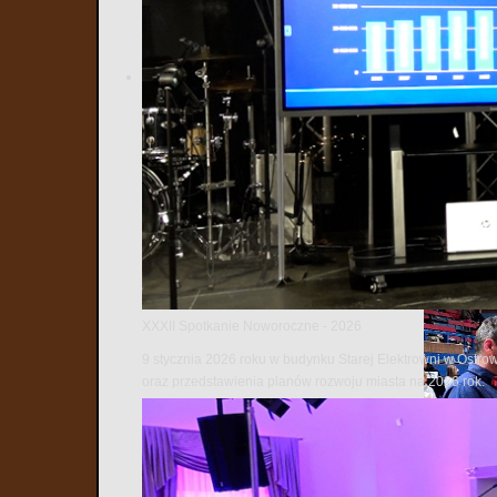
Przed nimi
Wiosenna cz
prowadzony 
Przed karat
Nakamura, g
Ostrowi Maz
XXXII Spotkanie Noworoczne - 2026
9 stycznia 2026 roku w budynku Starej Elektrowni w Ostro
oraz przedstawienia planów rozwoju miasta na 2026 rok.