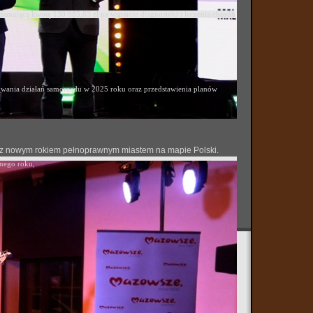
ponującą kwotę 130 985,83 zł na wsparcie diagnostyki i leczenia chorób
ania działań samorządu w 2025 roku oraz przedstawienia planów
 się z nowym rokiem pełnoprawnym miastem na mapie Polski.
onego roku,
hinkai