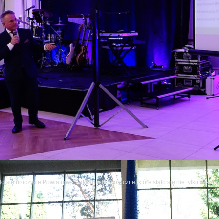
o się uroczyste Powiatowe Spotkanie Noworoczne, które stało się nie tylko okazj