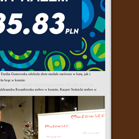
znej edycji udział wzięło aż 540 zawodników z 46 klubów karate, w
walczyli Damian Cymerman i Michał Księżopolski. Srebrne medale
ęli Antonina Napora, Karol Bejzemski, Jakub Snopkiewicz i Miłosz
30 maja. Choć zawody były mniejsze pod względem liczby
m. Emilia Gumowska zdobyła złote medale zarówno w kata, jak i
ła brąz w kumite.
sta i okolic zebrali imponującą kwotę 130 985,83 zł na
Aleksandra Kwasiborska srebro w kumite, Kacper Sośnicki srebro w
wiu. Zawody, zorganizowane przez shihana Daniela Gorczycę,
to zawodnicy ponownie stanęli na podium. Złoty medal zdobył
czyła swój udział na etapie eliminacji.