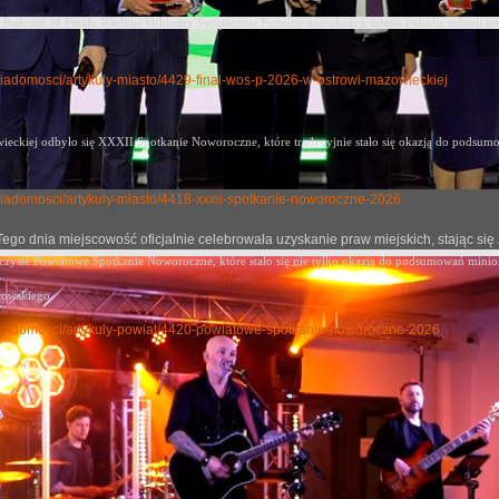
Podczas 34 Finału Wielkiej Orkiestry Świątecznej Pomocy mieszkańcy miasta i okolic zebrali im
y-wiadomosci/artykuly-miasto/4429-final-wos-p-2026-w-ostrowi-mazowieckiej
eckiej odbyło się XXXII Spotkanie Noworoczne, które tradycyjnie stało się okazją
do podsumow
ly-wiadomosci/artykuly-miasto/4418-xxxii-spotkanie-noworoczne-2026
j. Tego dnia miejscowość oficjalnie celebrowała uzyskanie praw miejskich, stając
oczyste Powiatowe Spotkanie Noworoczne, które stało się nie tylko okazją do podsumowań mini
rowskiego.
uly-wiadomosci/artykuly-powiat/4420-powiatowe-spotkanie-noworoczne-2026
cje z Mazowsza 118
no: 06 październik 2025