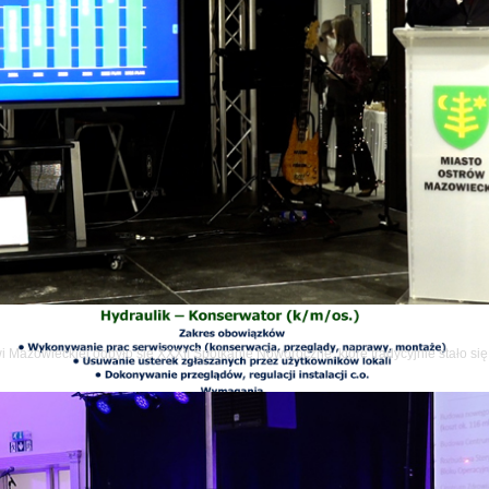
wi Mazowieckiej odbyło się XXXII Spotkanie Noworoczne, które tradycyjnie stało