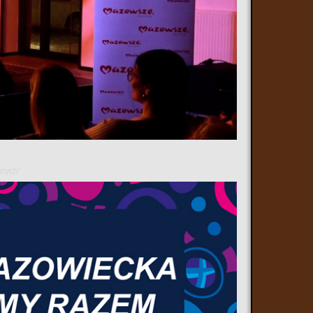
wa mazowieckiego "Informacje z Mazowsza" mówimy m.in.
rtującym programie szkoleń dla kierowców 60+,
ciekawszych projektach muzealnych nagrodzonych „Wierzbami”
anych”