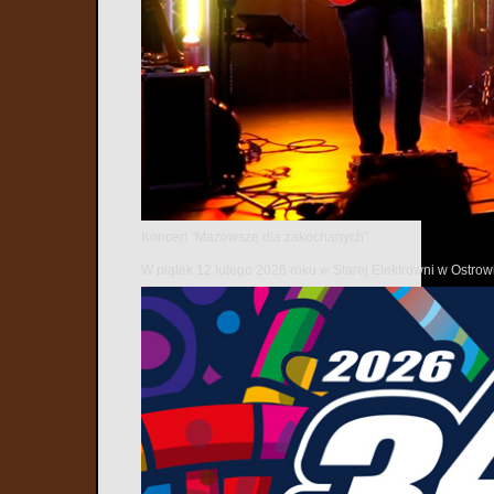
Koncert "Mazowsze dla zakochanych"
W piątek 12 lutego 2026 roku w Starej Elektrowni w Ostr