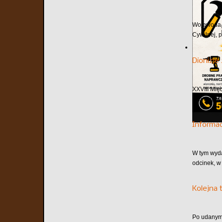
Wojewoda m
Cywilnej, 
Dionizje
XXVIII Mię
przyciągaj
Informa
W tym wyd
odcinek, w
Kolejna 
Po udanym 