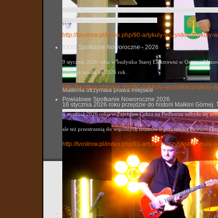
Ostrów Mazowiecka po raz kolejny udowodniła, że potrafi pomagać. 
przewodu pokarmowego u najmłodszych.
http://tvostrow.pl/index.php/90-artykuly-wszystkie/artykul
XXXII Spotkanie Noworoczne - 2026
9 stycznia 2026 roku w budynku Starej Elektrowni w Ostrowi Mazowi
rozwoju miasta na 2026 rok.
http://tvostrow.pl/index.php/90-artykuly-wszystkie/artyku
Małkinia otrzymała prawa miejskie
Powiatowe Spotkanie Noworoczne 2026
16 stycznia 2026 roku przejdzie do historii Małkini Górne
8 stycznia 2026 roku w Zajeździe Cobra na Podborzu odbyło się ur
ale też przestrzenią do wspólnych rozmów o przyszłości Powiatu Ost
http://tvostrow.pl/index.php/91-artykuly-wszystkie/artyk
Informa
tvostrow
Utworzo