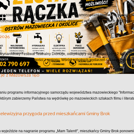
azowiecki Mariusz Frankowski podpisał już z samorządami umowy na ponad 190 
przeznaczone na przygotowanie obiektów zbiorowej ochrony. W ramach dotychczas.
 2026
dzynarodowy Festiwal Teatralny Dionizje, odbywający się w dniach 10–12 lipca 202
ąc mieszkańców oraz gości z regionu. Wśród sobotnich wydarzeń szczególne miejsc
cje z Mazowsza 160
aniu programu informacyjnego samorządu województwa mazowieckiego "Informac
 którym zabierzemy Państwa na wędrówkę po mazowieckich szlakach filmu i literatu
telewizyjna przygoda przed mieszkańcami Gminy Brok
wyjeździe na nagranie programu „Mam Talent!”, mieszkańcy Gminy Brok ponownie 