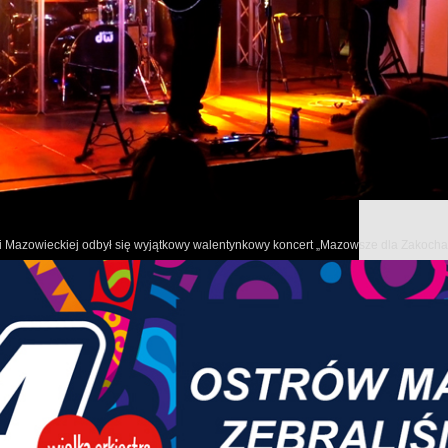
W tym wydaniu programu informacyjnego samorządu województ
o nowych miejscach pracy dla osób z niepełnosprawnościami, sta
zmodernizowanym kompleksie sportowym „Orlik” w Gąbinie, naj
oraz najlepszych orkiestrach dętych na Mazowszu.
owi Mazowieckiej odbył się wyjątkowy walentynkowy koncert „Mazowsze dla Zakoch