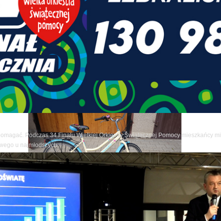
pomagać. Podczas 34 Finału Wielkiej Orkiestry Świątecznej Pomocy mieszkańcy mia
owego u najmłodszych.
ze artykuły