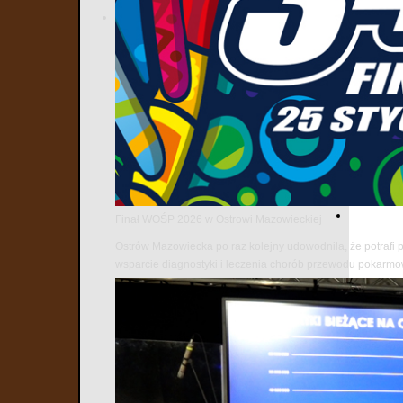
Finał WOŚP 2026 w Ostrowi Mazowieckiej
Ostrów Mazowiecka po raz kolejny udowodniła, że potrafi 
wsparcie diagnostyki i leczenia chorób przewodu pokarm
Najnows
1