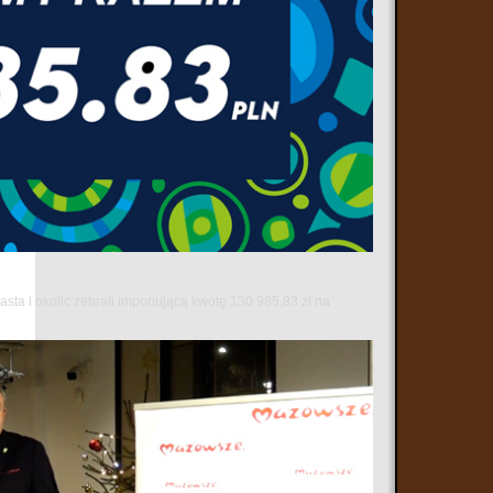
sta i okolic zebrali imponującą kwotę 130 985,83 zł na