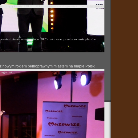
ponującą kwotę 130 985,83 zł na wsparcie diagnostyki i leczenia chorób
ania działań samorządu w 2025 roku oraz przedstawienia planów
 się z nowym rokiem pełnoprawnym miastem na mapie Polski.
onego roku,