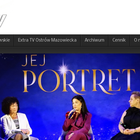
wskie
Extra TV Ostrów Mazowiecka
Archiwum
Cennik
O 