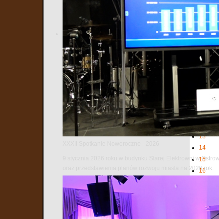
2
3
4
5
6
7
8
9
10
11
12
13
XXXII Spotkanie Noworoczne - 2026
14
9 stycznia 2026 roku w budynku Starej Elektrowni w Ostro
15
oraz przedstawienia planów rozwoju miasta na 2026 rok.
16
17
18
19
20