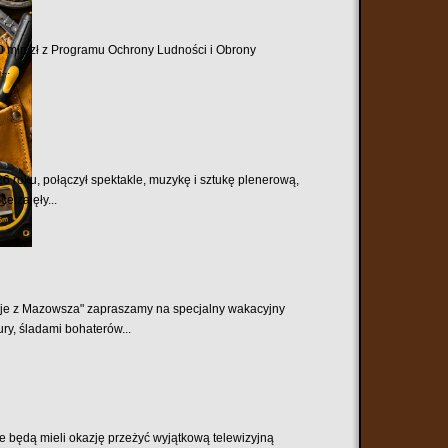
mln zł z Programu Ochrony Ludności i Obrony
..
6 roku, połączył spektakle, muzykę i sztukę plenerową,
e zajęły...
je z Mazowsza" zapraszamy na specjalny wakacyjny
ry, śladami bohaterów...
będą mieli okazję przeżyć wyjątkową telewizyjną