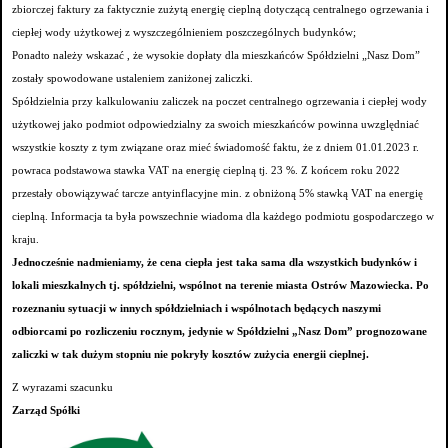
zbiorczej faktury za faktycznie zużytą energię cieplną dotyczącą centralnego ogrzewania i
ciepłej wody użytkowej z wyszczególnieniem poszczególnych budynków;
Ponadto należy wskazać , że wysokie dopłaty dla mieszkańców Spółdzielni „Nasz Dom”
zostały spowodowane ustaleniem zaniżonej zaliczki.
Spółdzielnia przy kalkulowaniu zaliczek na poczet centralnego ogrzewania i ciepłej wody
użytkowej jako podmiot odpowiedzialny za swoich mieszkańców powinna uwzględniać
wszystkie koszty z tym związane oraz mieć świadomość faktu, że z dniem 01.01.2023 r.
powraca podstawowa stawka VAT na energię cieplną tj. 23 %. Z końcem roku 2022
przestały obowiązywać tarcze antyinflacyjne min. z obniżoną 5% stawką VAT na energię
cieplną. Informacja ta była powszechnie wiadoma dla każdego podmiotu gospodarczego w
kraju.
Jednocześnie nadmieniamy, że cena ciepła jest taka sama dla wszystkich budynków i
lokali mieszkalnych tj. spółdzielni, wspólnot na terenie miasta Ostrów Mazowiecka. Po
rozeznaniu sytuacji w innych spółdzielniach i wspólnotach będących naszymi
odbiorcami po rozliczeniu rocznym, jedynie w Spółdzielni „Nasz Dom” prognozowane
zaliczki w tak dużym stopniu nie pokryły kosztów zużycia energii cieplnej.
Z wyrazami szacunku
Zarząd Spółki