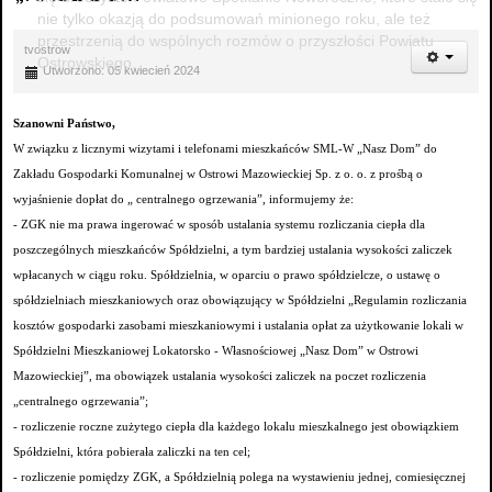
nie tylko okazją do podsumowań minionego roku, ale też
przestrzenią do wspólnych rozmów o przyszłości Powiatu
tvostrow
Ostrowskiego.
Utworzono: 05 kwiecień 2024
Szanowni Państwo,
W związku z licznymi wizytami i telefonami mieszkańców SML-W „Nasz Dom” do
Zakładu Gospodarki Komunalnej w Ostrowi Mazowieckiej Sp. z o. o. z prośbą o
wyjaśnienie dopłat do „ centralnego ogrzewania”, informujemy że:
- ZGK nie ma prawa ingerować w sposób ustalania systemu rozliczania ciepła dla
poszczególnych mieszkańców Spółdzielni, a tym bardziej ustalania wysokości zaliczek
wpłacanych w ciągu roku. Spółdzielnia, w oparciu o prawo spółdzielcze, o ustawę o
spółdzielniach mieszkaniowych oraz obowiązujący w Spółdzielni „Regulamin rozliczania
kosztów gospodarki zasobami mieszkaniowymi i ustalania opłat za użytkowanie lokali w
Spółdzielni Mieszkaniowej Lokatorsko - Własnościowej „Nasz Dom” w Ostrowi
Mazowieckiej”, ma obowiązek ustalania wysokości zaliczek na poczet rozliczenia
„centralnego ogrzewania”;
- rozliczenie roczne zużytego ciepła dla każdego lokalu mieszkalnego jest obowiązkiem
Spółdzielni, która pobierała zaliczki na ten cel;
- rozliczenie pomiędzy ZGK, a Spółdzielnią polega na wystawieniu jednej, comiesięcznej