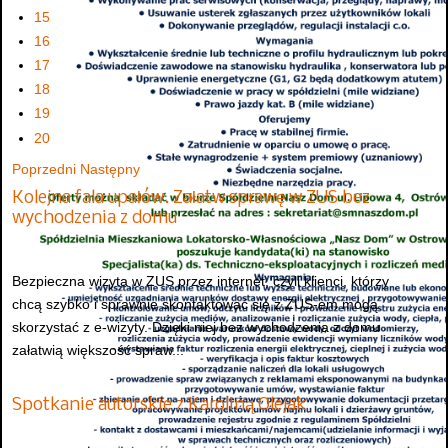
15
16
17
18
19
20
Poprzedni
Następny
Kolejna fala upałów. Załatw sprawę w ZUS bez
wychodzenia z domu
Bezpieczna wizyta w ZUS przez internet, czyli klienci, którzy
chcą szybko i sprawnie skontaktować się z ZUS-em mogą
skorzystać z e-wizyty. Dzięki niej bez wychodzenia z domu
załatwią większość spraw...
Spotkanie autorskie z Karoliną Olejak