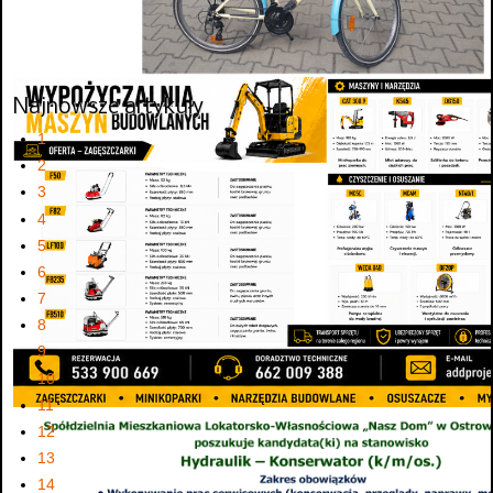
Najnowsze artykuły
1
2
3
4
5
6
7
8
9
10
11
12
13
14