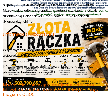
8 lipca 2026 roku w Miejskiej Bibliotece Publicznej w Ostrowi
Mazowieckiej odbyło się spotkanie autorskie z Karoliną Olejak –
dziennikarką Polsat News i Interii oraz autorką reportażu
„Nienawidzę ich! To...
Informacje z Mazowsza 161
W tym wydaniu programu informacyjnego samorządu
województwa mazowieckiego "Informacje z Mazowsza" mówimy
m.in. o stypendiach dla zdolnych uczniów i milionach na
infrastrukturę sportową, dofinansowaniu ochrony zabytków,
planowanej budowie strażnicy OSP...
Mazowieckie samorządy planują zmodernizować
lub wybudować 600 obiektów zbiorowej ochrony z
Programu OLiOC