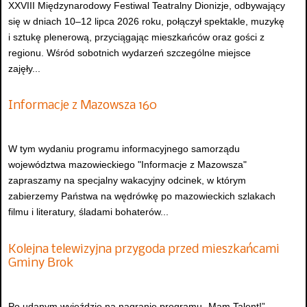
XXVIII Międzynarodowy Festiwal Teatralny Dionizje, odbywający
się w dniach 10–12 lipca 2026 roku, połączył spektakle, muzykę
i sztukę plenerową, przyciągając mieszkańców oraz gości z
regionu. Wśród sobotnich wydarzeń szczególne miejsce
zajęły...
Informacje z Mazowsza 160
W tym wydaniu programu informacyjnego samorządu
województwa mazowieckiego "Informacje z Mazowsza"
zapraszamy na specjalny wakacyjny odcinek, w którym
zabierzemy Państwa na wędrówkę po mazowieckich szlakach
filmu i literatury, śladami bohaterów...
Kolejna telewizyjna przygoda przed mieszkańcami
Gminy Brok
Po udanym wyjeździe na nagranie programu „Mam Talent!”,