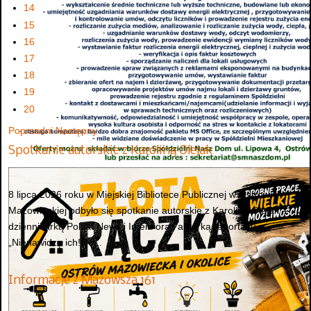
14
15
16
17
18
19
20
Poprzedni
Następny
Spotkanie autorskie z Karoliną Olejak
8 lipca 2026 roku w Miejskiej Bibliotece Publicznej w Ostrowi
Mazowieckiej odbyło się spotkanie autorskie z Karoliną Olejak –
dziennikarką Polsat News i Interii oraz autorką reportażu
„Nienawidzę ich! To...
Informacje z Mazowsza 161