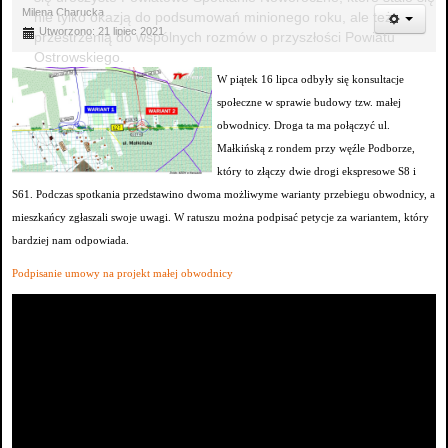
Milena Charucka
nie tylko okazją do podsumowań minionego roku, ale też
Utworzono: 21 lipiec 2021
przestrzenią do wspólnych rozmów o przyszłości Powiatu
Ostrowskiego.
W piątek 16 lipca odbyły się konsultacje
społeczne w sprawie budowy tzw. małej
obwodnicy. Droga ta ma połączyć ul.
Małkińską z rondem przy węźle Podborze,
który to złączy dwie drogi ekspresowe S8 i
S61. Podczas spotkania przedstawino dwoma możliwyme warianty przebiegu obwodnicy, a
mieszkańcy zgłaszali swoje uwagi. W ratuszu można podpisać petycje za wariantem, który
bardziej nam odpowiada.
Podpisanie umowy na projekt małej obwodnicy