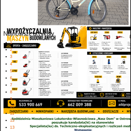
Najnowsze artykuły
1
2
3
4
5
6
7
8
9
10
11
12
13