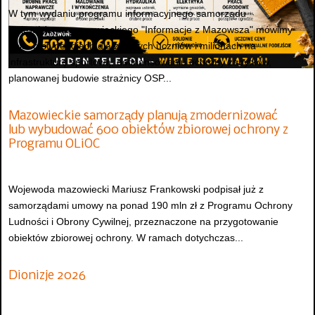
W tym wydaniu programu informacyjnego samorządu
województwa mazowieckiego "Informacje z Mazowsza" mówimy
m.in. o stypendiach dla zdolnych uczniów i milionach na
infrastrukturę sportową, dofinansowaniu ochrony zabytków,
planowanej budowie strażnicy OSP...
Mazowieckie samorządy planują zmodernizować
lub wybudować 600 obiektów zbiorowej ochrony z
Programu OLiOC
Wojewoda mazowiecki Mariusz Frankowski podpisał już z
samorządami umowy na ponad 190 mln zł z Programu Ochrony
Ludności i Obrony Cywilnej, przeznaczone na przygotowanie
obiektów zbiorowej ochrony. W ramach dotychczas...
Dionizje 2026