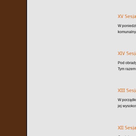
XV Sesja
W poniedzi
komunalnym
XIV Sesj
Pod obrady
Tym razem 
XIII Ses
W porządku
jej wysoko
XII Sesj