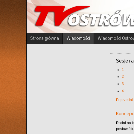
Strona główna
Wiadomości
Wiadomości Ostro
Sesje r
1
2
3
4
Poprzedni
Koncepc
Radni na te
postawić t