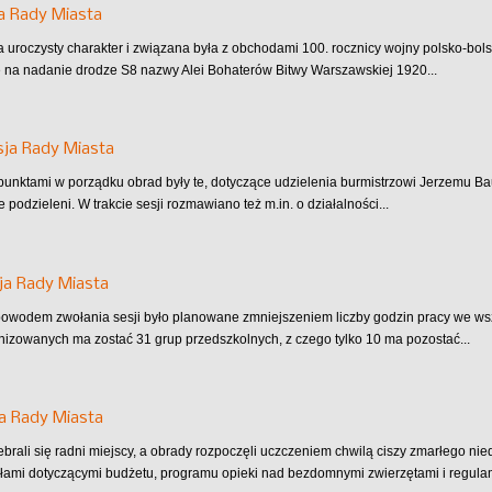
a Rady Miasta
a uroczysty charakter i związana była z obchodami 100. rocznicy wojny polsko-bols
ię na nadanie drodze S8 nazwy Alei Bohaterów Bitwy Warszawskiej 1920...
sja Rady Miasta
unktami w porządku obrad były te, dotyczące udzielenia burmistrzowi Jerzemu Bau
 podzieleni. W trakcie sesji rozmawiano też m.in. o działalności...
ja Rady Miasta
wodem zwołania sesji było planowane zmniejszeniem liczby godzin pracy we wsz
nizowanych ma zostać 31 grup przedszkolnych, z czego tylko 10 ma pozostać...
a Rady Miasta
brali się radni miejscy, a obrady rozpoczęli uczczeniem chwilą ciszy zmarłego n
ami dotyczącymi budżetu, programu opieki nad bezdomnymi zwierzętami i regula