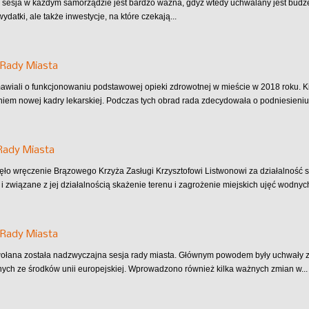
sesja w każdym samorządzie jest bardzo ważna, gdyż wtedy uchwalany jest budż
ydatki, ale także inwestycje, na które czekają...
 Rady Miasta
awiali o funkcjonowaniu podstawowej opieki zdrowotnej w mieście w 2018 roku. 
iem nowej kadry lekarskiej. Podczas tych obrad rada zdecydowała o podniesieniu.
Rady Miasta
ęło wręczenie Brązowego Krzyża Zasługi Krzysztofowi Listwonowi za działalnoś
i związane z jej działalnością skażenie terenu i zagrożenie miejskich ujęć wodnych
 Rady Miasta
wołana została nadzwyczajna sesja rady miasta. Głównym powodem były uchwały 
ych ze środków unii europejskiej. Wprowadzono również kilka ważnych zmian w...