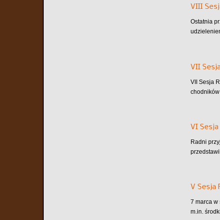
VIII Ses
Ostatnia p
udzielenie
VII Sesj
VII Sesja 
chodników 
VI Sesja
Radni przy
przedstawi
V Sesja 
7 marca w 
m.in. środ