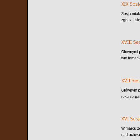
XIX Sesj
Sesja miał
zgodzili s
XVIII Se
Głównymi p
tym temacie
XVII Ses
Głównym po
roku zorga
XVI Sesj
W marcu ze
nad uchwał