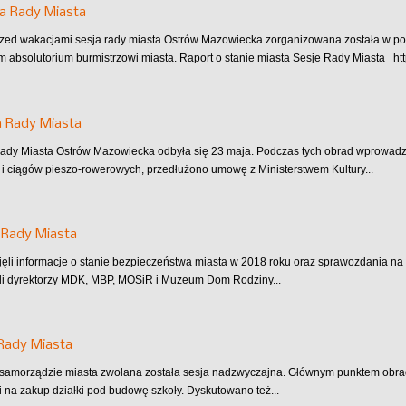
ja Rady Miasta
rzed wakacjami sesja rady miasta Ostrów Mazowiecka zorganizowana została w po
m absolutorium burmistrzowi miasta. Raport o stanie miasta Sesje Rady Miasta 
a Rady Miasta
Rady Miasta Ostrów Mazowiecka odbyła się 23 maja. Podczas tych obrad wprowad
i ciągów pieszo-rowerowych, przedłużono umowę z Ministerstwem Kultury...
 Rady Miasta
jęli informacje o stanie bezpieczeństwa miasta w 2018 roku oraz sprawozdania na t
li dyrektorzy MDK, MBP, MOSiR i Muzeum Dom Rodziny...
Rady Miasta
samorządzie miasta zwołana została sesja nadzwyczajna. Głównym punktem obra
ki na zakup działki pod budowę szkoły. Dyskutowano też...