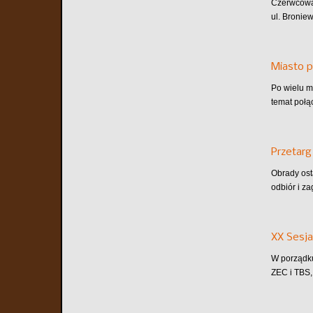
Czerwcowa 
ul. Bronie
Miasto p
Po wielu m
temat połą
Przetarg
Obrady ost
odbiór i z
XX Sesja
W porządku
ZEC i TBS, 