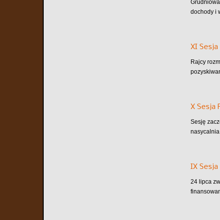
Grudniowa 
dochody i w
XI Sesja
Rajcy rozm
pozyskiwan
X Sesja 
Sesję zacz
nasycalnia 
IX Sesja
24 lipca z
finansowan