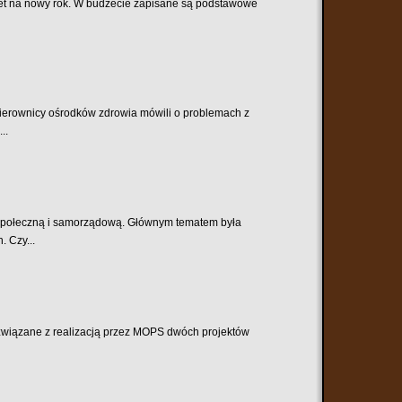
et na nowy rok. W budżecie zapisane są podstawowe
Kierownicy ośrodków zdrowia mówili o problemach z
..
ć społeczną i samorządową. Głównym tematem była
. Czy...
związane z realizacją przez MOPS dwóch projektów