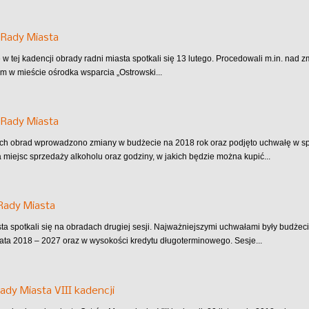
 Rady Miasta
 w tej kadencji obrady radni miasta spotkali się 13 lutego. Procedowali m.in. na
m w mieście ośrodka wsparcia „Ostrowski...
a Rady Miasta
ch obrad wprowadzono zmiany w budżecie na 2018 rok oraz podjęto uchwałę w s
 miejsc sprzedaży alkoholu oraz godziny, w jakich będzie można kupić...
 Rady Miasta
ta spotkali się na obradach drugiej sesji. Najważniejszymi uchwałami były budżec
lata 2018 – 2027 oraz w wysokości kredytu długoterminowego. Sesje...
Rady Miasta VIII kadencji