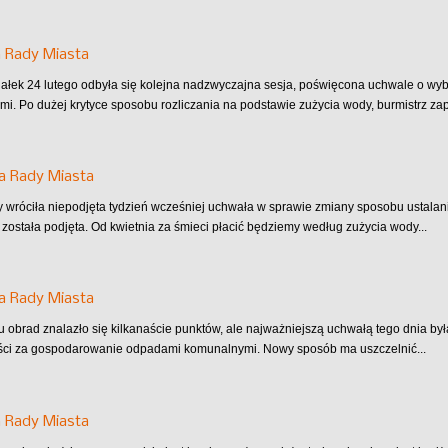
 Rady Miasta
ałek 24 lutego odbyła się kolejna nadzwyczajna sesja, poświęcona uchwale o w
i. Po dużej krytyce sposobu rozliczania na podstawie zużycia wody, burmistrz za
a Rady Miasta
 wróciła niepodjęta tydzień wcześniej uchwała w sprawie zmiany sposobu ustal
została podjęta. Od kwietnia za śmieci płacić będziemy według zużycia wody...
ja Rady Miasta
 obrad znalazło się kilkanaście punktów, ale najważniejszą uchwałą tego dnia był
ści za gospodarowanie odpadami komunalnymi. Nowy sposób ma uszczelnić...
a Rady Miasta