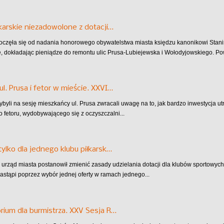
łkarskie niezadowolone z dotacji…
oczęła się od nadania honorowego obywatelstwa miasta księdzu kanonikowi St
, dokładając pieniądze do remontu ulic Prusa-Lubiejewska i Wołodyjowskiego. Powr
l. Prusa i fetor w mieście. XXVI…
ybyli na sesję mieszkańcy ul. Prusa zwracali uwagę na to, jak bardzo inwestycja ut
o fetoru, wydobywającego się z oczyszczalni...
tylko dla jednego klubu piłkarsk…
 urząd miasta postanowił zmienić zasady udzielania dotacji dla klubów sportowych.
astąpi poprzez wybór jednej oferty w ramach jednego...
rium dla burmistrza. XXV Sesja R…