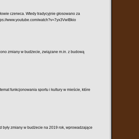
łowie czerwca. Wtedy tradycyjnie głosowano za
https://www.youtube.com/watch?v=7yx3VwIBkio
zono zmiany w budżecie, związane m.in. z budową
emat funkcjonowania sportu i kultury w mieście, które
d były zmiany w budżecie na 2019 rok, wprowadzające