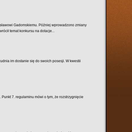
anisławowi Gadomskiemu. Później wprowadzono zmiany
ócił temat konkursu na dotacje...
rudnia im dostanie się do swoich posesji. W kwestii
 Punkt 7. regulaminu mówi o tym, że rozstrzygnięcie