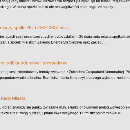
sesję rady miasta Ostrów Mazowiecka rozpoczęła dyskusja na temat uregulowani
wskiego. W samorządzie miasta nie ma wątpliwości co do tego, że należy...
ołączy spółki ZEC i ZGK? XXIV Se…
iesiącach sesji organizowanych w trybie zdalnym, 26 maja rada miasta spotkała s
czania spółek miejskich Zakładu Energetyki Cieplnej oraz Zakładu...
 na odbiór odpadów i przebudowa …
atniej sesji zdominowały tematy związane z Zakładem Gospodarki Komunalnej. Pier
agospodarowanie odpadów. Burmistrz miasta tłumaczył, dlaczego wybrana została ofe
 Rady Miasta
 obrad znalazły się punkty związane m.in. z funkcjonowaniem podstawowej opieki
także z realizacją budżetu i planu inwestycyjnego. Burmistrz poinformował o...