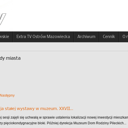
wskie
Extra TV Ostrów Mazowiecka
Archiwum
Cennik
O 
ady miasta
Następny
ja stałej wystawy w muzeum. XXVII…
j sesji zajęli się uchwałą w sprawie ustalenia lokalizacji nowej inwestycji mieszka
rzy pięciokondygnacyjne bloki. Później dyrekcja Muzeum Dom Rodziny Pileckich...