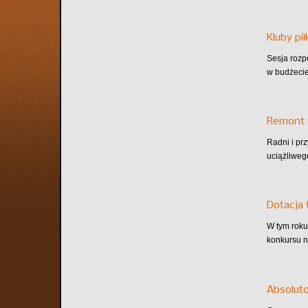
Kluby pi
Sesja rozp
w budżecie
Remont u
Radni i prz
uciążliweg
Dotacja 
W tym roku
konkursu n
Absoluto