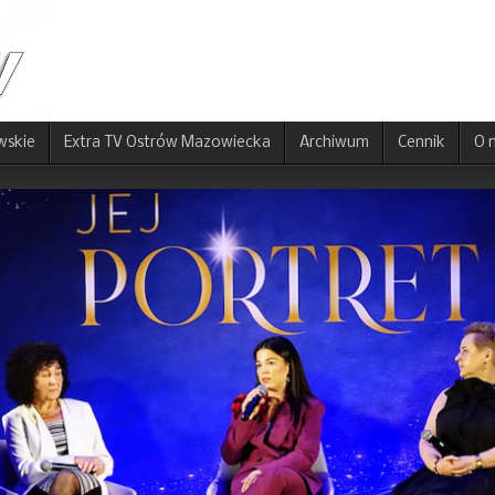
wskie
Extra TV Ostrów Mazowiecka
Archiwum
Cennik
O 