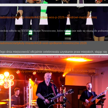
Podczas 34 Finału Wielkiej Orkiestry Świątecznej Pomocy mieszkańcy miasta i okolic zebrali im
y-wiadomosci/artykuly-miasto/4429-final-wos-p-2026-w-ostrowi-mazowieckiej
eckiej odbyło się XXXII Spotkanie Noworoczne, które tradycyjnie stało się okazją
do podsumow
ly-wiadomosci/artykuly-miasto/4418-xxxii-spotkanie-noworoczne-2026
j. Tego dnia miejscowość oficjalnie celebrowała uzyskanie praw miejskich, stając
oczyste Powiatowe Spotkanie Noworoczne, które stało się nie tylko okazją do podsumowań mini
rowskiego.
uly-wiadomosci/artykuly-powiat/4420-powiatowe-spotkanie-noworoczne-2026
 Dni Ostrowi 2024
no: 13 czerwiec 2024