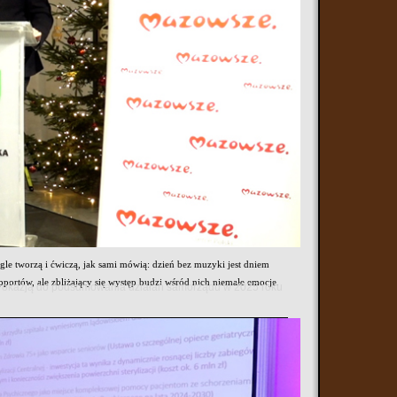
- Piotr Skowroński, gitara - Paweł Kaja, bas - Adam Gryczon, instr.
le tworzą i ćwiczą, jak sami mówią: dzień bez muzyki jest dniem
portów, ale zbliżający się występ budzi wśród nich niemałe emocje.
 się okazją do podsumowania działań samorządu w 2025 roku