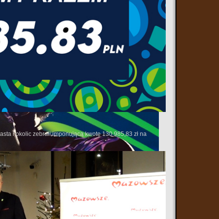
sta i okolic zebrali imponującą kwotę 130 985,83 zł na