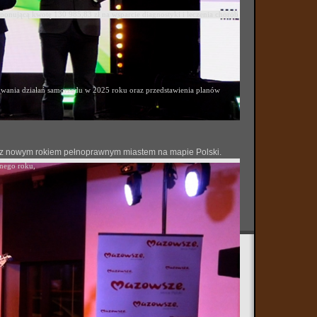
ponującą kwotę 130 985,83 zł na wsparcie diagnostyki i leczenia chorób
ania działań samorządu w 2025 roku oraz przedstawienia planów
 się z nowym rokiem pełnoprawnym miastem na mapie Polski.
onego roku,