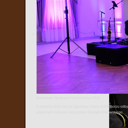
Powiatowe Spotkanie Noworoczne 2026
8 stycznia 2026 roku w Zajeździe Cobra na Podborzu odbył
wspólnych rozmów o przyszłości Powiatu Ostrowskiego.