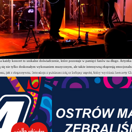
ylińska
to niekwestionowana gwiazda polskiej sceny muzycznej, felietonistka, a także autorka k
iły i emocji, szybko stał się rozpoznawalny na polskiej scenie muzycznej. Od dekad przejmuje se
A.”, następnie zespołu „Chylińska”, ostatecznie artystka solowa – w całkiem nowej odsłonie, tw
j utwory znają wszyscy, najbardziej rozpoznawalne to: „Kiedy powiem sobie dość”, „Nie mogę ci
erech Eska Music Awards, dwóch Superjedynek, Bursztynowego Słowika i Złotej Telekamery, posi
 ogranicza się tylko do muzyki. Jej osobowość i charyzma zaowocowały również karierą telewizyj
tyl oceniania zyskał sympatię widzów.
 boi się poruszać trudnych tematów w swoich utworach. Jej teksty często dotykają osobistych d
ińskiej to coś więcej niż tylko muzyczne występy, to spektakle pełne energii, emocji i bezpośred
 każdy koncert to unikalne doświadczenie, które pozostaje w pamięci fanów na długo. Artystka sł
ą się nie tylko doskonałym wykonaniem muzycznym, ale także intensywną ekspresją emocjonalną. 
owi Mazowieckiej odbył się wyjątkowy walentynkowy koncert „Mazowsze dla Zakoch
na, jak i ekspresywna. Interakcja z publicznością to kolejny aspekt, który wyróżnia koncerty C
ieli się osobistymi przemyśleniami, co sprawia, że każdy koncert jest niepowtarzalnym doświadc
a naszej scenie!