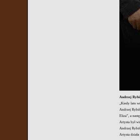
Andrzej Rybi
„Kiedy lato w
Andrzej Rybiń
Eliza”, a nastę
Artysta był w
Andrzej Rybiń
Artysta dział