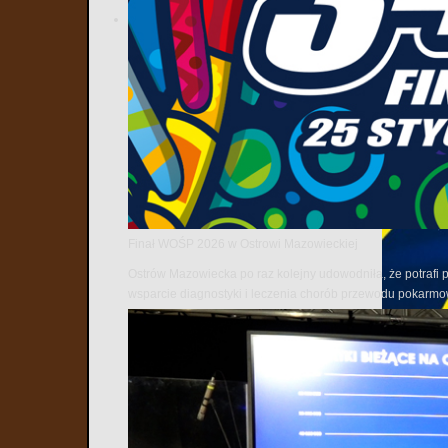
Finał WOŚP 2026 w Ostrowi Mazowieckiej
Ostrów Mazowiecka po raz kolejny udowodniła, że potrafi 
wsparcie diagnostyki i leczenia chorób przewodu pokarm