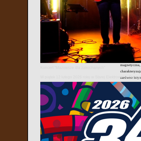
Agnieszka Ch
głos, pełen s
zespołu „O.N.
słuchaczy. Je
Laureatka czt
Chylińska nie
autentyczny s
Chylińska nie
Agnieszki Chyl
magnetyczna, a
Koncert "Mazowsze dla zakochanych"
charakteryzuj
W piątek 12 lutego 2026 roku w Starej Elektrowni w Ostr
zarówno intym
utworami i dz
Już w piątek n