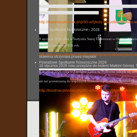
Ostrów Mazowiecka po raz kolejny udowodniła, że potrafi pomagać. 
przewodu pokarmowego u najmłodszych.
http://tvostrow.pl/index.php/90-artykuly-wszystkie/artykul
XXXII Spotkanie Noworoczne - 2026
9 stycznia 2026 roku w budynku Starej Elektrowni w Ostrowi Mazowi
rozwoju miasta na 2026 rok.
http://tvostrow.pl/index.php/90-artykuly-wszystkie/artyku
Małkinia otrzymała prawa miejskie
Powiatowe Spotkanie Noworoczne 2026
16 stycznia 2026 roku przejdzie do historii Małkini Górne
8 stycznia 2026 roku w Zajeździe Cobra na Podborzu odbyło się ur
ale też przestrzenią do wspólnych rozmów o przyszłości Powiatu Ost
http://tvostrow.pl/index.php/91-artykuly-wszystkie/artyk
Gwiazdy
tvostrow
Utworzo