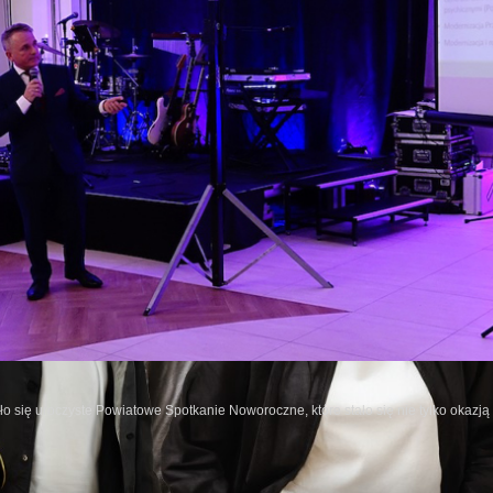
o się uroczyste Powiatowe Spotkanie Noworoczne, które stało się nie tylko okazj