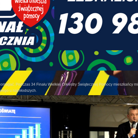
pomagać. Podczas 34 Finału Wielkiej Orkiestry Świątecznej Pomocy mieszkańcy mia
owego u najmłodszych.