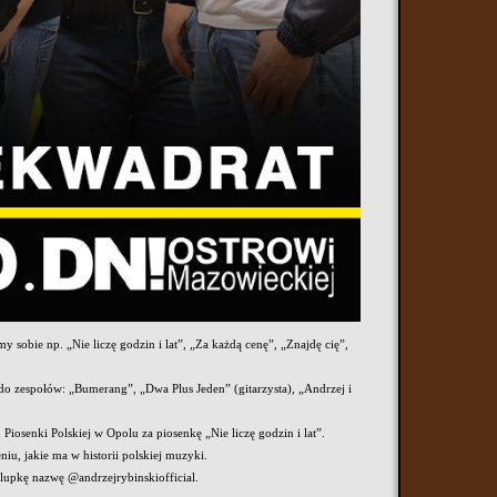
y sobie np. „Nie liczę godzin i lat”, „Za każdą cenę”, „Znajdę cię”,
do zespołów: „Bumerang”, „Dwa Plus Jeden” (gitarzysta), „Andrzej i
Piosenki Polskiej w Opolu za piosenkę „Nie liczę godzin i lat”.
iu, jakie ma w historii polskiej muzyki.
 lupkę nazwę @andrzejrybinskiofficial.