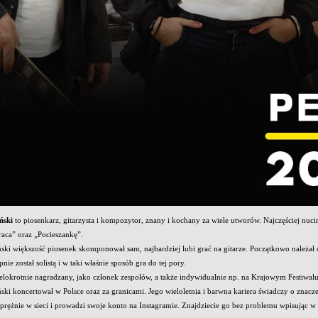
ński
to piosenkarz, gitarzysta i kompozytor, znany i kochany za wiele utworów. Najczęściej nucim
raca” oraz „Pocieszankę”.
ski większość piosenek skomponował sam, najbardziej lubi grać na gitarze. Początkowo należał 
pnie został solistą i w taki właśnie sposób gra do tej pory.
ielokrotnie nagradzany, jako członek zespołów, a także indywidualnie np. na Krajowym Festiwalu 
ski koncertował w Polsce oraz za granicami. Jego wieloletnia i barwna kariera świadczy o znaczen
a prężnie w sieci i prowadzi swoje konto na Instagramie. Znajdziecie go bez problemu wpisując w