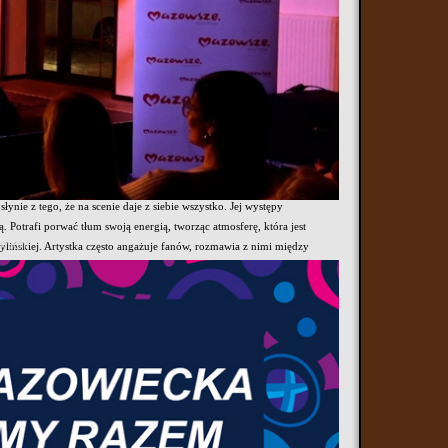
siążek dla dzieci; osobowość niesamowicie barwna i wszechstronna. Jej
rca publiczności, najpierw jako wokalistka popularnego rockowego
orząca utwory z pogranicza dance i pop, nadal kochana przez rzesze
ę zapomnieć”, „Wybaczam ci” i wiele innych.
ada Paszport „Polityki”.
ną, w tym rolą jurorki w programie „Mam talent!”. Jej bezpośredni i
oświadczeń, społecznych problemów i głębokich emocji. Koncerty
niego kontaktu z publicznością. Jej obecność na scenie jest
ynie z tego, że na scenie daje z siebie wszystko. Jej występy
Potrafi porwać tłum swoją energią, tworząc atmosferę, która jest
anych”
hylińskiej. Artystka często angażuje fanów, rozmawia z nimi między
zeniem.