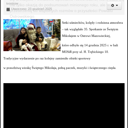
tvostrow
nie tylko okazją do podsumowań minionego roku, ale też
Utworzono: 23 grudzień 2025
przestrzenią do wspólnych rozmów o przyszłości Powiatu
Ostrowskiego.
Setki uśmiechów, kolędy i rodzinna atmosfera
– tak wyglądało 35. Spotkanie ze Świętym
Mikołajem w Ostrowi Mazowieckiej,
które odbyło się 14 grudnia 2025 r. w hali
MOSiR przy ul. H. Trębickiego 10.
Tradycyjne wydarzenie po raz kolejny zamieniło obiekt sportowy
w prawdziwą wioskę Świętego Mikołaja, pełną paczek, muzyki i świątecznego ciepła.