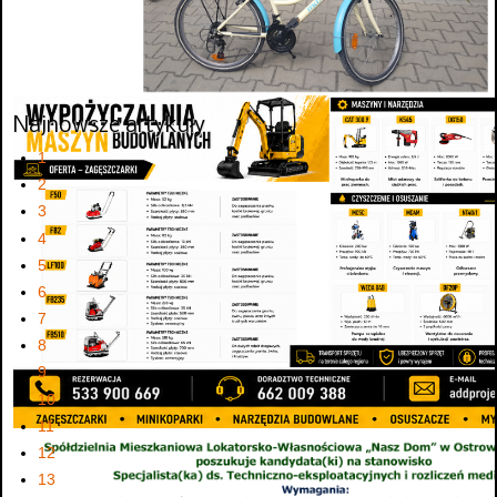
Najnowsze artykuły
1
2
3
4
5
6
7
8
9
10
11
12
13