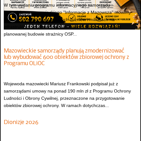
W tym wydaniu programu informacyjnego samorządu
województwa mazowieckiego "Informacje z Mazowsza" mówimy
m.in. o stypendiach dla zdolnych uczniów i milionach na
infrastrukturę sportową, dofinansowaniu ochrony zabytków,
planowanej budowie strażnicy OSP...
Mazowieckie samorządy planują zmodernizować
lub wybudować 600 obiektów zbiorowej ochrony z
Programu OLiOC
Wojewoda mazowiecki Mariusz Frankowski podpisał już z
samorządami umowy na ponad 190 mln zł z Programu Ochrony
Ludności i Obrony Cywilnej, przeznaczone na przygotowanie
obiektów zbiorowej ochrony. W ramach dotychczas...
Dionizje 2026