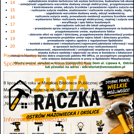
14
15
16
17
18
19
20
Poprzedni
Następny
Spotkanie autorskie z Karoliną Olejak
8 lipca 2026 roku w Miejskiej Bibliotece Publicznej w Ostrowi
Mazowieckiej odbyło się spotkanie autorskie z Karoliną Olejak –
dziennikarką Polsat News i Interii oraz autorką reportażu
„Nienawidzę ich! To...
Informacje z Mazowsza 161