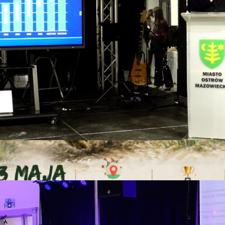
wi Mazowieckiej odbyło się XXXII Spotkanie Noworoczne, które tradycyjnie stało