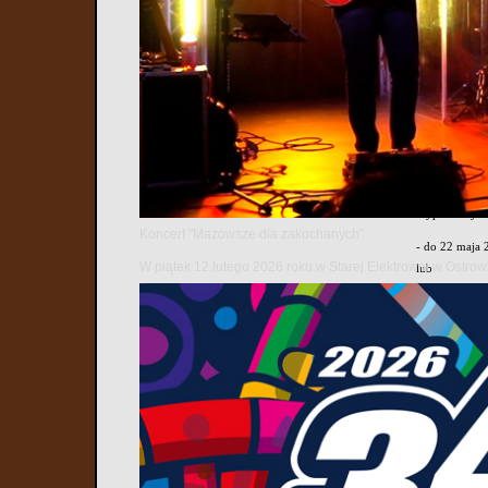
Już 23 maja 2
do uczniów kl
przygody.
Tematem tegor
środowiska na
Konkurs ma ch
Biblioteki Pu
Wypełniony fo
Koncert "Mazowsze dla zakochanych"
- do 22 maja 
W piątek 12 lutego 2026 roku w Starej Elektrowni w Ostr
lub
- 23 maja 202
Przed rozpocz
dzieci nie ty
Na uczestnikó
udziałem w fe