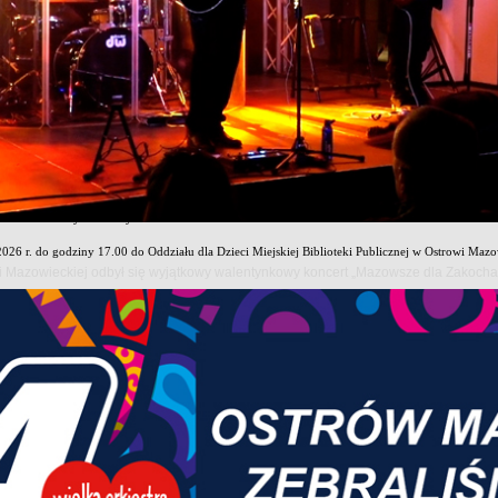
026 roku podczas IV Festiwal Kultury Łowieckiej odbędzie się wyjątkowy konkurs edukacyjny dl
as III, IV i V szkół podstawowych i będzie doskonałą okazją do sprawdzenia swojej wiedzy o zwi
ocznego konkursu są dwa doskonale znane mieszkańce polskich lasów – zając i lis. Uczestnicy 
turalnego.
arakter dobrowolny i bezpłatny. Warunkiem udziału jest wypełnienie formularza zgłoszeniowego,
blicznej w Ostrowi Mazowieckiej w zakładce „Aktualności”.
rmularz należy dostarczyć:
2026 r. do godziny 17.00 do Oddziału dla Dzieci Miejskiej Biblioteki Publicznej w Ostrowi Mazow
owi Mazowieckiej odbył się wyjątkowy walentynkowy koncert „Mazowsze dla Zakoch
6 r. w godzinach 12.00–15.00 na stoisku biblioteki podczas festiwalu.
ęciem rywalizacji uczestnicy będą mieli możliwość zapoznania się z kartami edukacyjnymi zawi
lko wezmą udział w konkursie, ale również poszerzą swoją wiedzę przyrodniczą i dowiedzą się wi
w czekają atrakcyjne nagrody oraz niezapomniane emocje. Organizatorzy serdecznie zapraszają 
stiwalu.