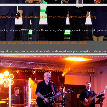
Podczas 34 Finału Wielkiej Orkiestry Świątecznej Pomocy mieszkańcy miasta i okolic zebrali im
y-wiadomosci/artykuly-miasto/4429-final-wos-p-2026-w-ostrowi-mazowieckiej
eckiej odbyło się XXXII Spotkanie Noworoczne, które tradycyjnie stało się okazją
do podsumow
ly-wiadomosci/artykuly-miasto/4418-xxxii-spotkanie-noworoczne-2026
j. Tego dnia miejscowość oficjalnie celebrowała uzyskanie praw miejskich, stając
oczyste Powiatowe Spotkanie Noworoczne, które stało się nie tylko okazją do podsumowań mini
rowskiego.
uly-wiadomosci/artykuly-powiat/4420-powiatowe-spotkanie-noworoczne-2026
i Sprytni” – konkurs dla młodych miłośników przyrody p
no: 21 maj 2026