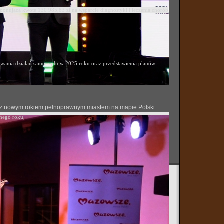
ponującą kwotę 130 985,83 zł na wsparcie diagnostyki i leczenia chorób
ania działań samorządu w 2025 roku oraz przedstawienia planów
 się z nowym rokiem pełnoprawnym miastem na mapie Polski.
onego roku,
odczas IV Festiwalu Kultury Łowieckiej