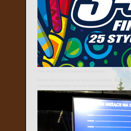
Finał WOŚP 2026 w Ostrowi Mazowieckiej
Ostrów Mazowiecka po raz kolejny udowodniła, że potrafi 
wsparcie diagnostyki i leczenia chorób przewodu pokarm