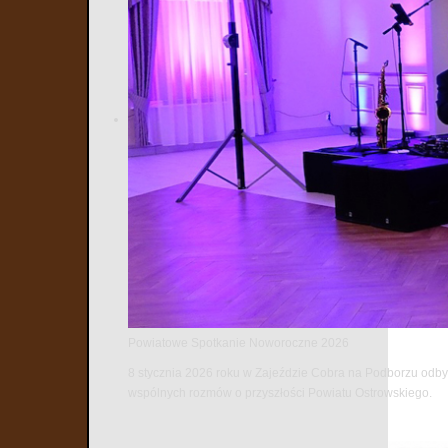
Źródło zdję
Powiatowe Spotkanie Noworoczne 2026
8 stycznia 2026 roku w Zajeździe Cobra na Podborzu odbył
wspólnych rozmów o przyszłości Powiatu Ostrowskiego.