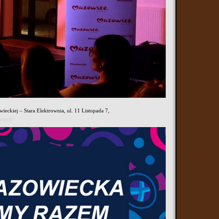
a dzieci pod hasłem „Szybcy i Sprytni”. Wydarzenie skierowane jest
erzętach leśnych, a także do świetnej zabawy w atmosferze natury i
będą mogli wykazać się wiedzą na temat ich życia, zwyczajów oraz
 którego wzór dostępny jest na stronie internetowej Miejskiej
ieckiej – Stara Elektrownia, ul. 11 Listopada 7,
anych”
erającymi informacje o wybranych zwierzętach leśnych. Dzięki temu
elu ciekawostek o mieszkańcach lasów.
wszystkie dzieci zainteresowane przyrodą, zwierzętami i aktywnym