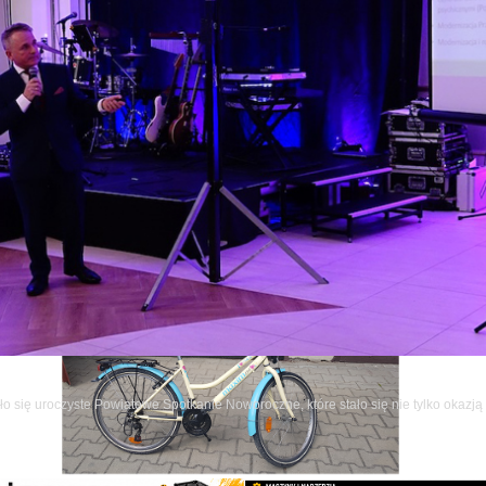
cia: MBP w Ostrowi Mazowieckiej
o się uroczyste Powiatowe Spotkanie Noworoczne, które stało się nie tylko okazj