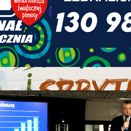
pomagać. Podczas 34 Finału Wielkiej Orkiestry Świątecznej Pomocy mieszkańcy mia
owego u najmłodszych.