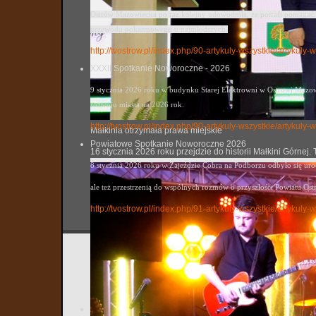
Ostrów Mazowiecka po raz kolejny udowodniła, że potrafi pomagać. 
przewodu pokarmowego u najmłodszych.
http://tvostrow.pl/index.php/90-artykuly-wszystkie/artykul
XXXII Spotkanie Noworoczne - 2026
9 stycznia 2026 roku w budynku Starej Elektrowni w Ostrowi Mazowi
rozwoju miasta na 2026 rok.
http://tvostrow.pl/index.php/90-artykuly-wszystkie/artyku
Małkinia otrzymała prawa miejskie
Powiatowe Spotkanie Noworoczne 2026
16 stycznia 2026 roku przejdzie do historii Małkini Górne
8 stycznia 2026 roku w Zajeździe Cobra na Podborzu odbyło się ur
ale też przestrzenią do wspólnych rozmów o przyszłości Powiatu Ost
http://tvostrow.pl/index.php/91-artykuly-wszystkie/artyk
„Szybcy 
tvostrow
Utworzo