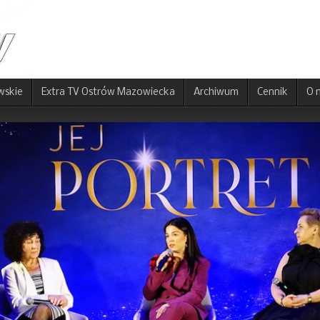
wskie
Extra TV Ostrów Mazowiecka
Archiwum
Cennik
O 