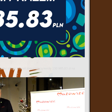
sta i okolic zebrali imponującą kwotę 130 985,83 zł na