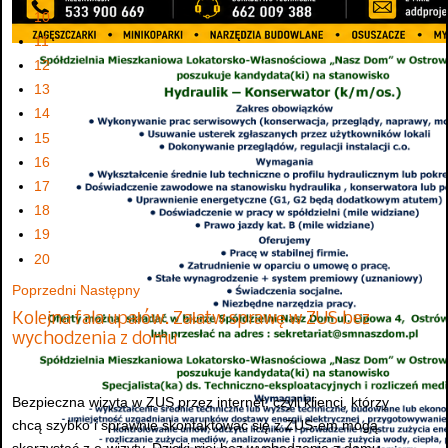
10
11
12
13
14
15
16
17
18
19
20
Poprzedni
Następny
Kolejna fala upałów. Załatw sprawę w ZUS bez
wychodzenia z domu
Bezpieczna wizyta w ZUS przez internet, czyli klienci, którzy
chcą szybko i sprawnie skontaktować się z ZUS-em mogą