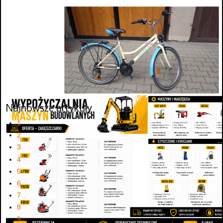
Najnowsze artykuły
1
2
3
4
5
6
7
8
9