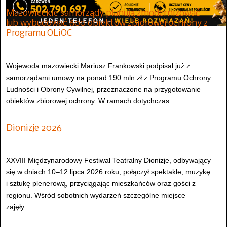
Mazowieckie samorządy planują zmodernizować
lub wybudować 600 obiektów zbiorowej ochrony z
Programu OLiOC
Wojewoda mazowiecki Mariusz Frankowski podpisał już z
samorządami umowy na ponad 190 mln zł z Programu Ochrony
Ludności i Obrony Cywilnej, przeznaczone na przygotowanie
obiektów zbiorowej ochrony. W ramach dotychczas...
Dionizje 2026
XXVIII Międzynarodowy Festiwal Teatralny Dionizje, odbywający
się w dniach 10–12 lipca 2026 roku, połączył spektakle, muzykę
i sztukę plenerową, przyciągając mieszkańców oraz gości z
regionu. Wśród sobotnich wydarzeń szczególne miejsce
zajęły...