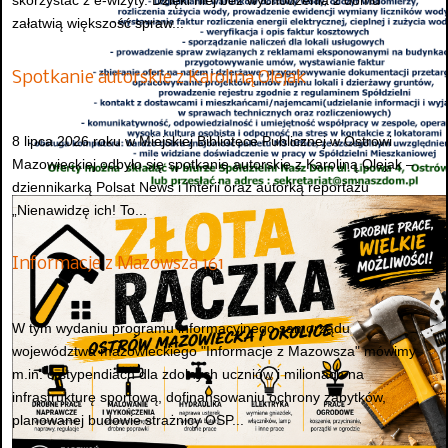
skorzystać z e-wizyty. Dzięki niej bez wychodzenia z domu
załatwią większość spraw...
Spotkanie autorskie z Karoliną Olejak
8 lipca 2026 roku w Miejskiej Bibliotece Publicznej w Ostrowi
Mazowieckiej odbyło się spotkanie autorskie z Karoliną Olejak –
dziennikarką Polsat News i Interii oraz autorką reportażu
„Nienawidzę ich! To...
Informacje z Mazowsza 161
W tym wydaniu programu informacyjnego samorządu
województwa mazowieckiego "Informacje z Mazowsza" mówimy
m.in. o stypendiach dla zdolnych uczniów i milionach na
infrastrukturę sportową, dofinansowaniu ochrony zabytków,
planowanej budowie strażnicy OSP...