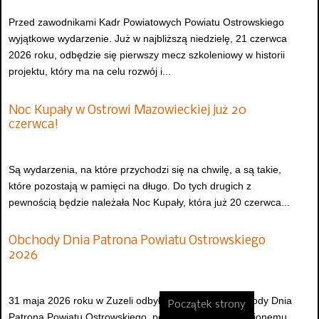
Przed zawodnikami Kadr Powiatowych Powiatu Ostrowskiego
wyjątkowe wydarzenie. Już w najbliższą niedzielę, 21 czerwca
2026 roku, odbędzie się pierwszy mecz szkoleniowy w historii
projektu, który ma na celu rozwój i...
Noc Kupały w Ostrowi Mazowieckiej już 20
czerwca!
Są wydarzenia, na które przychodzi się na chwilę, a są takie,
które pozostają w pamięci na długo. Do tych drugich z
pewnością będzie należała Noc Kupały, która już 20 czerwca...
Obchody Dnia Patrona Powiatu Ostrowskiego
2026
31 maja 2026 roku w Zuzeli odbyły się uroczyste obchody Dnia
Początek strony
Patrona Powiatu Ostrowskiego, poświęcone błogosławionemu