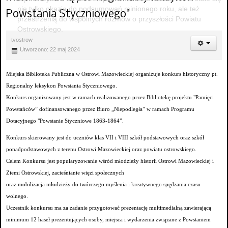
nie tylko okazją do podsumowań minionego roku, ale też
Powstania Styczniowego"
przestrzenią do wspólnych rozmów o przyszłości Powiatu
Ostrowskiego.
tvostrow
Utworzono: 22 maj 2024
Miejska Biblioteka Publiczna w Ostrowi Mazowieckiej organizuje konkurs historyczny pt.
Regionalny leksykon Powstania Styczniowego.
Konkurs organizowany jest w ramach realizowanego przez Bibliotekę projektu "Pamięci
Powstańców” dofinansowanego przez Biuro „Niepodległa” w ramach
Programu
Dotacyjnego "Powstanie Styczniowe 1863-1864”.
Konkurs skierowany jest do uczniów klas VII i VIII szkół podstawowych oraz szkół
ponadpodstawowych z terenu Ostrowi Mazowieckiej oraz powiatu ostrowskiego.
Celem Konkursu jest popularyzowanie wśród młodzieży historii Ostrowi Mazowieckiej i
Ziemi Ostrowskiej, zacieśnianie więzi społecznych
oraz mobilizacja młodzieży do twórczego myślenia i kreatywnego spędzania czasu
wolnego.
Uczestnik konkursu ma za zadanie przygotować prezentację multimedialną zawierającą
minimum 12 haseł prezentujących osoby, miejsca i wydarzenia
związane z Powstaniem