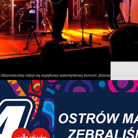
W niedzielę, 10 maja 2026 roku, teren przy Zespole Szk
spotkania fanów motoryzacji.
Od godzin porannych na placu przed szkołą można było 
nowoczesne modele, które przyciągnęły wielu mieszka
oraz miłośników czterech kółek z całego regionu.
owi Mazowieckiej odbył się wyjątkowy walentynkowy koncert „Mazowsze dla Zakoch