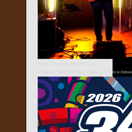
Koncert "Mazowsze dla zakochanych"
W piątek 12 lutego 2026 roku w Starej Elektrowni w Ostr