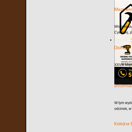
Mazowie
Wojewoda m
Cywilnej, 
Dionizje
XXVIII Mię
przyciągaj
Informa
W tym wyd
odcinek, w
Kolejna 