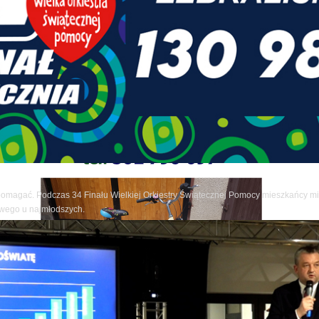
pomagać. Podczas 34 Finału Wielkiej Orkiestry Świątecznej Pomocy mieszkańcy mia
owego u najmłodszych.