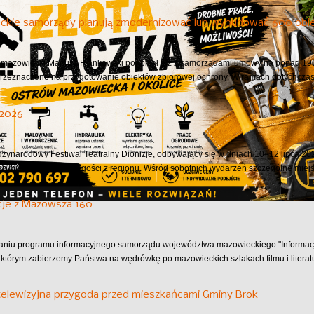
ckie samorządy planują zmodernizować lub wybudować 600 obie
azowiecki Mariusz Frankowski podpisał już z samorządami umowy na ponad 190 
przeznaczone na przygotowanie obiektów zbiorowej ochrony. W ramach dotychczas.
 2026
dzynarodowy Festiwal Teatralny Dionizje, odbywający się w dniach 10–12 lipca 202
ąc mieszkańców oraz gości z regionu. Wśród sobotnich wydarzeń szczególne miejsc
cje z Mazowsza 160
aniu programu informacyjnego samorządu województwa mazowieckiego "Informac
 którym zabierzemy Państwa na wędrówkę po mazowieckich szlakach filmu i literatu
telewizyjna przygoda przed mieszkańcami Gminy Brok