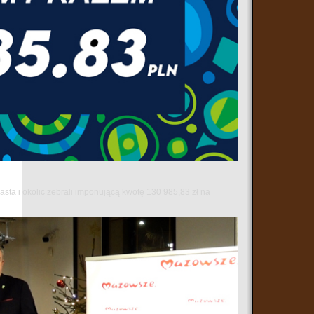
sta i okolic zebrali imponującą kwotę 130 985,83 zł na