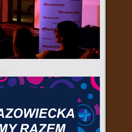
ół nr 1 w Ostrowi Mazowieckiej ponownie stał się miejscem
podziwiać zarówno klasyczne i zabytkowe auta, jak i
ńców
anych”