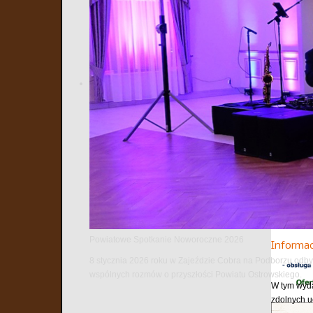
19
20
Poprzedni
Kolejna 
Bezpieczna
niej bez w
Spotkani
8 lipca 202
News i Inte
Powiatowe Spotkanie Noworoczne 2026
Informa
8 stycznia 2026 roku w Zajeździe Cobra na Podborzu odbył
wspólnych rozmów o przyszłości Powiatu Ostrowskiego.
W tym wyda
zdolnych u