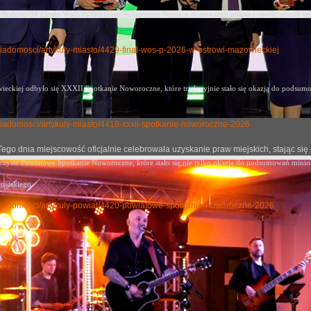
Podczas 34 Finału Wielkiej Orkiestry Świątecznej Pomocy mieszkańcy miasta i okolic zebrali im
y-wiadomosci/artykuly-miasto/4429-final-wos-p-2026-w-ostrowi-mazowieckiej
eckiej odbyło się XXXII Spotkanie Noworoczne, które tradycyjnie stało się okazją
do podsumow
ly-wiadomosci/artykuly-miasto/4418-xxxii-spotkanie-noworoczne-2026
j. Tego dnia miejscowość oficjalnie celebrowała uzyskanie praw miejskich, stając
oczyste Powiatowe Spotkanie Noworoczne, które stało się nie tylko okazją do podsumowań mini
rowskiego.
uly-wiadomosci/artykuly-powiat/4420-powiatowe-spotkanie-noworoczne-2026
mochodów klasycznych i zabytkowych
no: 22 maj 2026