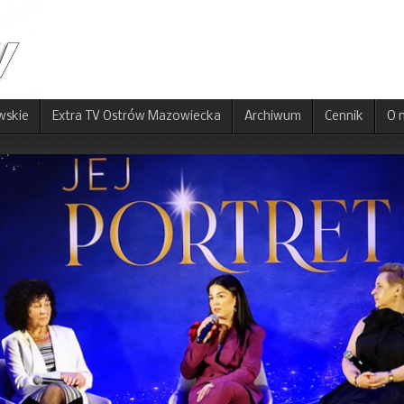
wskie
Extra TV Ostrów Mazowiecka
Archiwum
Cennik
O 