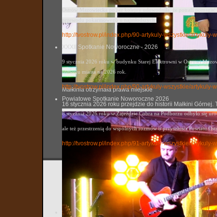
Ostrów Mazowiecka po raz kolejny udowodniła, że potrafi pomagać. 
przewodu pokarmowego u najmłodszych.
http://tvostrow.pl/index.php/90-artykuly-wszystkie/artykul
XXXII Spotkanie Noworoczne - 2026
9 stycznia 2026 roku w budynku Starej Elektrowni w Ostrowi Mazowi
rozwoju miasta na 2026 rok.
http://tvostrow.pl/index.php/90-artykuly-wszystkie/artyku
Małkinia otrzymała prawa miejskie
Powiatowe Spotkanie Noworoczne 2026
16 stycznia 2026 roku przejdzie do historii Małkini Górne
8 stycznia 2026 roku w Zajeździe Cobra na Podborzu odbyło się ur
ale też przestrzenią do wspólnych rozmów o przyszłości Powiatu Ost
http://tvostrow.pl/index.php/91-artykuly-wszystkie/artyk
Zlot sa
tvostrow
Utworzo