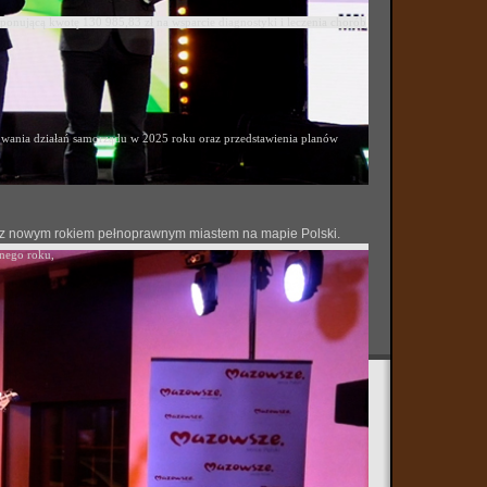
ponującą kwotę 130 985,83 zł na wsparcie diagnostyki i leczenia chorób
ania działań samorządu w 2025 roku oraz przedstawienia planów
 się z nowym rokiem pełnoprawnym miastem na mapie Polski.
onego roku,