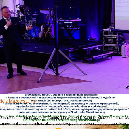
Następny
fala upałów. Załatw sprawę w ZUS bez wychodzenia z domu
 wizyta w ZUS przez internet, czyli klienci, którzy chcą szybko i sprawnie skontak
ychodzenia z domu załatwią większość spraw...
e autorskie z Karoliną Olejak
6 roku w Miejskiej Bibliotece Publicznej w Ostrowi Mazowieckiej odbyło się spotkan
rii oraz autorką reportażu „Nienawidzę ich! To...
cje z Mazowsza 161
o się uroczyste Powiatowe Spotkanie Noworoczne, które stało się nie tylko okazj
niu programu informacyjnego samorządu województwa mazowieckiego "Informacj
czniów i milionach na infrastrukturę sportową, dofinansowaniu ochrony zabytków, 