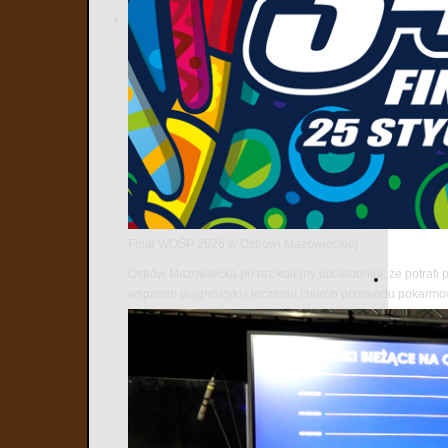
Finał WOŚP 2026 w Ostrowi Mazowieckiej
Ostrów Mazowiecka po raz kolejny udowodniła, że potrafi 
wsparcie diagnostyki i leczenia chorób przewodu pokarm