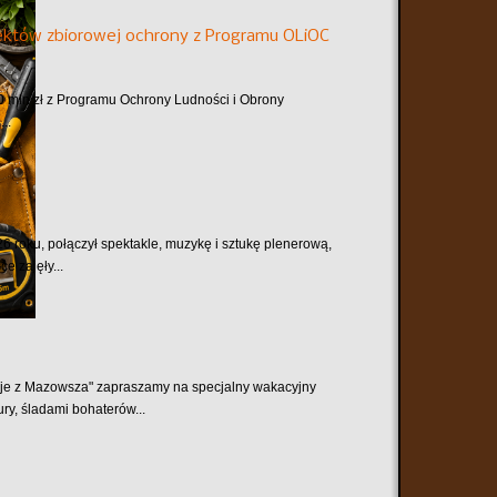
któw zbiorowej ochrony z Programu OLiOC
mln zł z Programu Ochrony Ludności i Obrony
..
6 roku, połączył spektakle, muzykę i sztukę plenerową,
e zajęły...
je z Mazowsza" zapraszamy na specjalny wakacyjny
ry, śladami bohaterów...