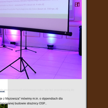
tować się z ZUS-em mogą skorzystać z e-wizyty. Dzięki
ie autorskie z Karoliną Olejak – dziennikarką Polsat
ą do podsumowań minionego roku, ale też przestrzenią do
e z Mazowsza" mówimy m.in. o stypendiach dla
planowanej budowie strażnicy OSP...