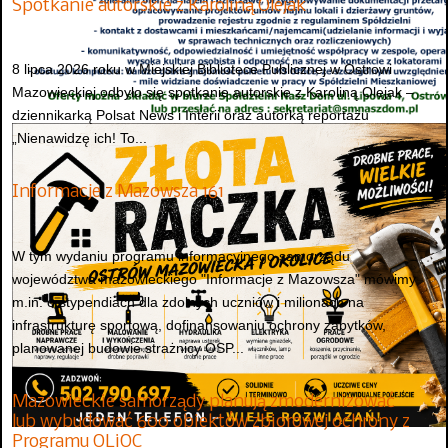
Spotkanie autorskie z Karoliną Olejak
8 lipca 2026 roku w Miejskiej Bibliotece Publicznej w Ostrowi
Mazowieckiej odbyło się spotkanie autorskie z Karoliną Olejak –
dziennikarką Polsat News i Interii oraz autorką reportażu
„Nienawidzę ich! To...
Informacje z Mazowsza 161
W tym wydaniu programu informacyjnego samorządu
województwa mazowieckiego "Informacje z Mazowsza" mówimy
m.in. o stypendiach dla zdolnych uczniów i milionach na
infrastrukturę sportową, dofinansowaniu ochrony zabytków,
planowanej budowie strażnicy OSP...
Mazowieckie samorządy planują zmodernizować
lub wybudować 600 obiektów zbiorowej ochrony z
Programu OLiOC