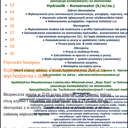
13
14
15
16
17
18
19
20
Poprzedni
Następny
Kolejna fala upałów. Załatw sprawę w ZUS bez
wychodzenia z domu
Bezpieczna wizyta w ZUS przez internet, czyli klienci, którzy
chcą szybko i sprawnie skontaktować się z ZUS-em mogą
skorzystać z e-wizyty. Dzięki niej bez wychodzenia z domu
załatwią większość spraw...