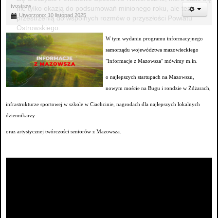
tvostrow
nie tylko okazją do podsumowań minionego roku, ale też
Utworzono: 10 listopad 2025
przestrzenią do wspólnych rozmów o przyszłości Powiatu
Ostrowskiego.
W tym wydaniu programu informacyjnego
samorządu województwa mazowieckiego
"Informacje z Mazowsza" mówimy m.in.
o najlepszych startupach na Mazowszu,
nowym moście na Bugu i rondzie w Żdżarach,
infrastrukturze sportowej w szkole w Ciachcinie, nagrodach dla najlepszych lokalnych
dziennikarzy
oraz artystycznej twórczości seniorów z Mazowsza.