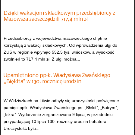
Dzięki wakacjom składkowym przedsiębiorcy z
Mazowsza zaoszczędzili 717,4 mln zł
Przedsiębiorcy z województwa mazowieckiego chętnie
korzystają z wakacji składkowych. Od wprowadzenia ulgi do
ZUS w regionie wpłynęło 552,5 tys. wniosków, a wysokość
zwolnień to 717,4 mln zł. Z ulgi można...
Upamiętniono ppłk. Władysława Żwańskiego
„Błękita” w 130. rocznicę urodzin
W Widziszkach na Litwie odbyły się uroczystości poświęcone
pamięci ppłk. Władysława Żwańskiego ps. „Błękit”, „Butrym”,
„Iskra”. Wydarzenie zorganizowano 9 lipca, w przededniu
przypadającej 10 lipca 130. rocznicy urodzin bohatera.
Uroczystość była...