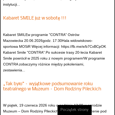
instytucji...
Kabaret SMILE już w sobotę !!!
Kabaret SMILEw programie "CONTRA" Ostrów
Mazowiecka 20.06.2026godz. 17:30Hala widowiskowo-
sportowa MOSiR Więcej informacji: https://fb.me/e/b7CxBCpOK
Kabaret Smile "CONTRA".Po sukcesie trasy 20-lecia Kabaret
Smile powrócił w 2025 roku z nowym programem!W programie
CONTRA zobaczymy różnice między pokoleniami,
zestawienia...
„Tak było” – wyjątkowe podsumowanie roku
teatralnego w Muzeum – Dom Rodziny Pileckich
W piątek, 19 czerwca 2026 roku o godzinie 13:00 w ogrodzie
Początek strony
Muzeum – Dom Rodziny Pileckich odbędzie się wydarzenie pod