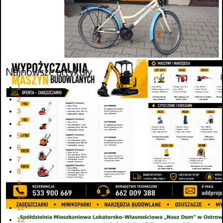
Najnowsze artykuły
1
2
3
4
5
6
7
8
9
10
11
12