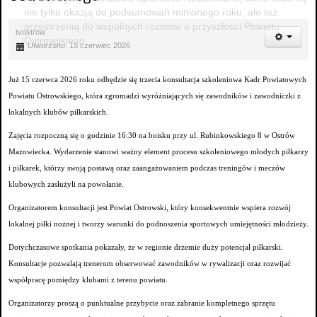
nie tylko okazją do podsumowań minionego roku, ale też
przestrzenią do wspólnych rozmów o przyszłości Powiatu
tvostrow
Ostrowskiego.
Utworzono: 15 czerwiec 2026
Już 15 czerwca 2026 roku odbędzie się trzecia konsultacja szkoleniowa Kadr Powiatowych
Powiatu Ostrowskiego, która zgromadzi wyróżniających się zawodników i zawodniczki z
lokalnych klubów piłkarskich.
Zajęcia rozpoczną się o godzinie 16:30 na boisku przy ul. Rubinkowskiego 8 w Ostrów
Mazowiecka. Wydarzenie stanowi ważny element procesu szkoleniowego młodych piłkarzy
i piłkarek, którzy swoją postawą oraz zaangażowaniem podczas treningów i meczów
klubowych zasłużyli na powołanie.
Organizatorem konsultacji jest Powiat Ostrowski, który konsekwentnie wspiera rozwój
lokalnej piłki nożnej i tworzy warunki do podnoszenia sportowych umiejętności młodzieży.
Dotychczasowe spotkania pokazały, że w regionie drzemie duży potencjał piłkarski.
Konsultacje pozwalają trenerom obserwować zawodników w rywalizacji oraz rozwijać
współpracę pomiędzy klubami z terenu powiatu.
Organizatorzy proszą o punktualne przybycie oraz zabranie kompletnego sprzętu