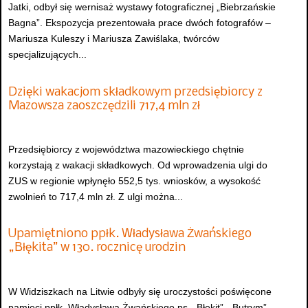
Jatki, odbył się wernisaż wystawy fotograficznej „Biebrzańskie
Bagna”. Ekspozycja prezentowała prace dwóch fotografów –
Mariusza Kuleszy i Mariusza Zawiślaka, twórców
specjalizujących...
Dzięki wakacjom składkowym przedsiębiorcy z
Mazowsza zaoszczędzili 717,4 mln zł
Przedsiębiorcy z województwa mazowieckiego chętnie
korzystają z wakacji składkowych. Od wprowadzenia ulgi do
ZUS w regionie wpłynęło 552,5 tys. wniosków, a wysokość
zwolnień to 717,4 mln zł. Z ulgi można...
Upamiętniono ppłk. Władysława Żwańskiego
„Błękita” w 130. rocznicę urodzin
W Widziszkach na Litwie odbyły się uroczystości poświęcone
pamięci ppłk. Władysława Żwańskiego ps. „Błękit”, „Butrym”,