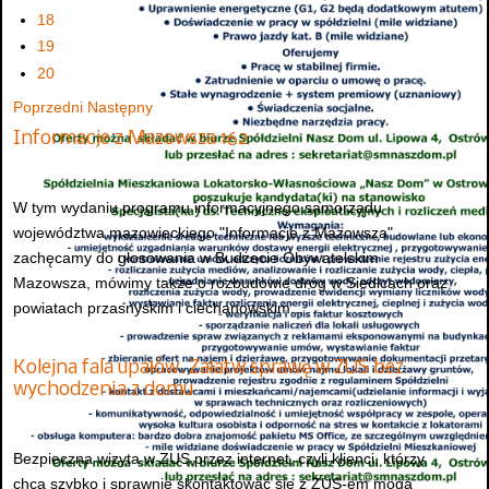
18
19
20
Poprzedni
Następny
Informacje z Mazowsza 162
W tym wydaniu programu informacyjnego samorządu
województwa mazowieckiego "Informacje z Mazowsza"
zachęcamy do głosowania w Budżecie Obywatelskim
Mazowsza, mówimy także o rozbudowie dróg w Siedlcach oraz
powiatach przasnyskim i ciechanowskim...
Kolejna fala upałów. Załatw sprawę w ZUS bez
wychodzenia z domu
Bezpieczna wizyta w ZUS przez internet, czyli klienci, którzy
chcą szybko i sprawnie skontaktować się z ZUS-em mogą