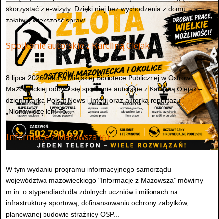
skorzystać z e-wizyty. Dzięki niej bez wychodzenia z domu
załatwią większość spraw...
Spotkanie autorskie z Karoliną Olejak
8 lipca 2026 roku w Miejskiej Bibliotece Publicznej w Ostrowi
Mazowieckiej odbyło się spotkanie autorskie z Karoliną Olejak –
dziennikarką Polsat News i Interii oraz autorką reportażu
„Nienawidzę ich! To...
Informacje z Mazowsza 161
W tym wydaniu programu informacyjnego samorządu
województwa mazowieckiego "Informacje z Mazowsza" mówimy
m.in. o stypendiach dla zdolnych uczniów i milionach na
infrastrukturę sportową, dofinansowaniu ochrony zabytków,
planowanej budowie strażnicy OSP...