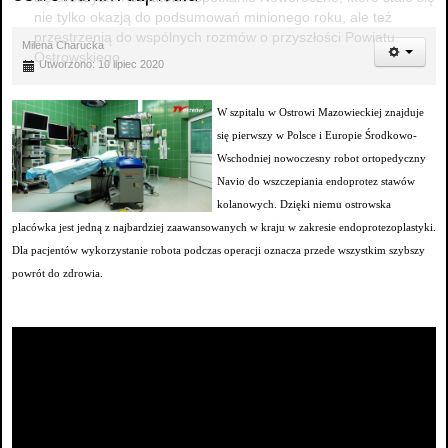
nie tylko okazją do podsumowań minionego roku, ale też
przestrzenią do wspólnych rozmów o przyszłości Powiatu
Milena Charucka
Ostrowskiego.
Utworzono: 10 lipiec 2020
W szpitalu w Ostrowi Mazowieckiej znajduje
się pierwszy w Polsce i Europie Środkowo-
Wschodniej nowoczesny robot ortopedyczny
Navio do wszczepiania endoprotez stawów
kolanowych. Dzięki niemu ostrowska
placówka jest jedną z najbardziej zaawansowanych w kraju w zakresie endoprotezoplastyki.
Dla pacjentów wykorzystanie robota podczas operacji oznacza przede wszystkim szybszy
powrót do zdrowia.