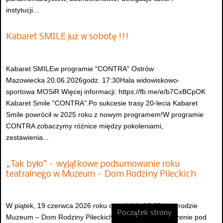
instytucji...
Kabaret SMILE już w sobotę !!!
Kabaret SMILEw programie "CONTRA" Ostrów
Mazowiecka 20.06.2026godz. 17:30Hala widowiskowo-
sportowa MOSiR Więcej informacji: https://fb.me/e/b7CxBCpOK
Kabaret Smile "CONTRA".Po sukcesie trasy 20-lecia Kabaret
Smile powrócił w 2025 roku z nowym programem!W programie
CONTRA zobaczymy różnice między pokoleniami,
zestawienia...
„Tak było” – wyjątkowe podsumowanie roku
teatralnego w Muzeum – Dom Rodziny Pileckich
W piątek, 19 czerwca 2026 roku o godzinie 13:00 w ogrodzie
Początek strony
Muzeum – Dom Rodziny Pileckich odbędzie się wydarzenie pod