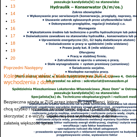
13
14
15
16
17
18
19
20
Poprzedni
Następny
Kolejna fala upałów. Załatw sprawę w ZUS bez
wychodzenia z domu
Bezpieczna wizyta w ZUS przez internet, czyli klienci, którzy
chcą szybko i sprawnie skontaktować się z ZUS-em mogą
skorzystać z e-wizyty. Dzięki niej bez wychodzenia z domu
załatwią większość spraw...