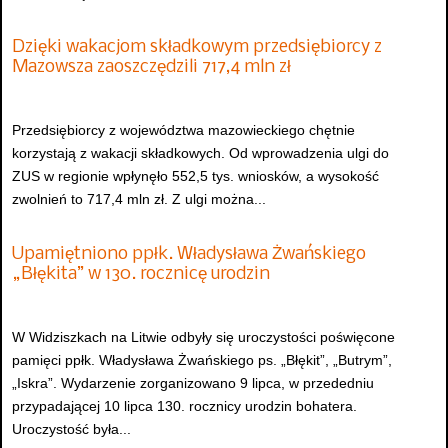
Dzięki wakacjom składkowym przedsiębiorcy z
Mazowsza zaoszczędzili 717,4 mln zł
Przedsiębiorcy z województwa mazowieckiego chętnie
korzystają z wakacji składkowych. Od wprowadzenia ulgi do
ZUS w regionie wpłynęło 552,5 tys. wniosków, a wysokość
zwolnień to 717,4 mln zł. Z ulgi można...
Upamiętniono ppłk. Władysława Żwańskiego
„Błękita” w 130. rocznicę urodzin
W Widziszkach na Litwie odbyły się uroczystości poświęcone
pamięci ppłk. Władysława Żwańskiego ps. „Błękit”, „Butrym”,
„Iskra”. Wydarzenie zorganizowano 9 lipca, w przededniu
przypadającej 10 lipca 130. rocznicy urodzin bohatera.
Uroczystość była...