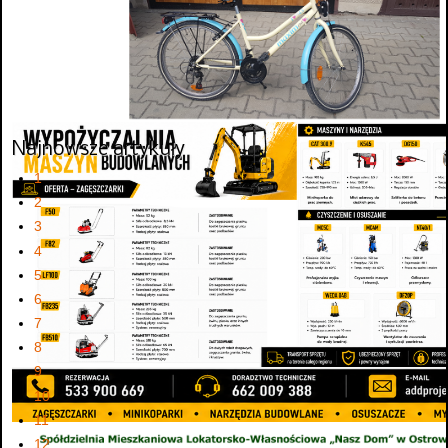
Najnowsze artykuły
1
2
3
4
5
6
7
8
9
10
11
12