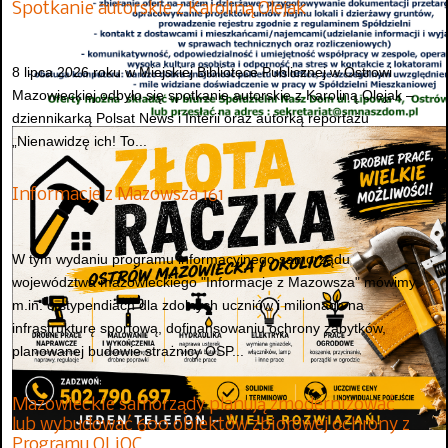
Spotkanie autorskie z Karoliną Olejak
8 lipca 2026 roku w Miejskiej Bibliotece Publicznej w Ostrowi
Mazowieckiej odbyło się spotkanie autorskie z Karoliną Olejak –
dziennikarką Polsat News i Interii oraz autorką reportażu
„Nienawidzę ich! To...
Informacje z Mazowsza 161
W tym wydaniu programu informacyjnego samorządu
województwa mazowieckiego "Informacje z Mazowsza" mówimy
m.in. o stypendiach dla zdolnych uczniów i milionach na
infrastrukturę sportową, dofinansowaniu ochrony zabytków,
planowanej budowie strażnicy OSP...
Mazowieckie samorządy planują zmodernizować
lub wybudować 600 obiektów zbiorowej ochrony z
Programu OLiOC