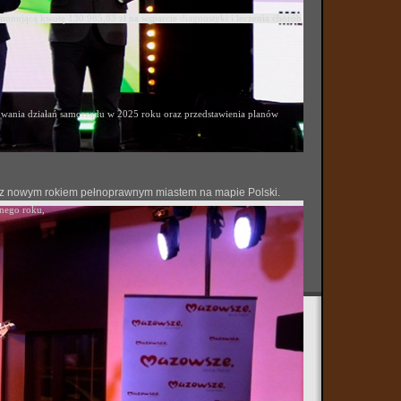
ponującą kwotę 130 985,83 zł na wsparcie diagnostyki i leczenia chorób
ania działań samorządu w 2025 roku oraz przedstawienia planów
 się z nowym rokiem pełnoprawnym miastem na mapie Polski.
onego roku,