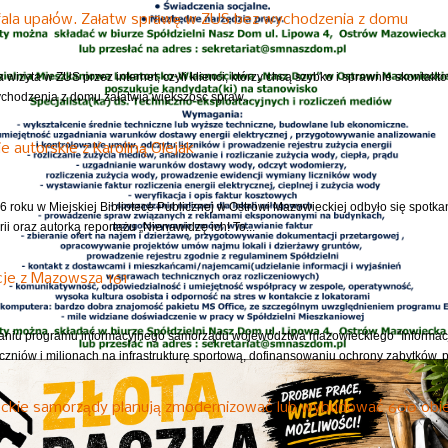
fala upałów. Załatw sprawę w ZUS bez wychodzenia z domu
 wizyta w ZUS przez internet, czyli klienci, którzy chcą szybko i sprawnie skontak
ychodzenia z domu załatwią większość spraw...
e autorskie z Karoliną Olejak
6 roku w Miejskiej Bibliotece Publicznej w Ostrowi Mazowieckiej odbyło się spotkan
rii oraz autorką reportażu „Nienawidzę ich! To...
cje z Mazowsza 161
niu programu informacyjnego samorządu województwa mazowieckiego "Informacj
czniów i milionach na infrastrukturę sportową, dofinansowaniu ochrony zabytków, 
ckie samorządy planują zmodernizować lub wybudować 600 obie