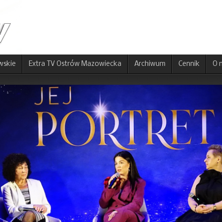
wskie
Extra TV Ostrów Mazowiecka
Archiwum
Cennik
O 