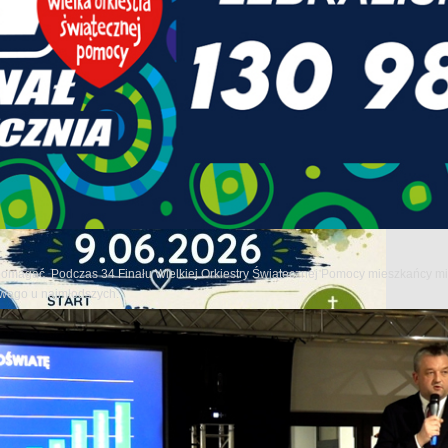
pomagać. Podczas 34 Finału Wielkiej Orkiestry Świątecznej Pomocy mieszkańcy mia
owego u najmłodszych.