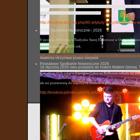
Ostrów Mazowiecka po raz kolejny udowodniła, że potrafi pomagać. 
przewodu pokarmowego u najmłodszych.
http://tvostrow.pl/index.php/90-artykuly-wszystkie/artykul
XXXII Spotkanie Noworoczne - 2026
9 stycznia 2026 roku w budynku Starej Elektrowni w Ostrowi Mazowi
rozwoju miasta na 2026 rok.
http://tvostrow.pl/index.php/90-artykuly-wszystkie/artyku
Małkinia otrzymała prawa miejskie
Powiatowe Spotkanie Noworoczne 2026
16 stycznia 2026 roku przejdzie do historii Małkini Górne
8 stycznia 2026 roku w Zajeździe Cobra na Podborzu odbyło się ur
ale też przestrzenią do wspólnych rozmów o przyszłości Powiatu Ost
http://tvostrow.pl/index.php/91-artykuly-wszystkie/artyk
Ostrowsk
tvostrow
Utworzo