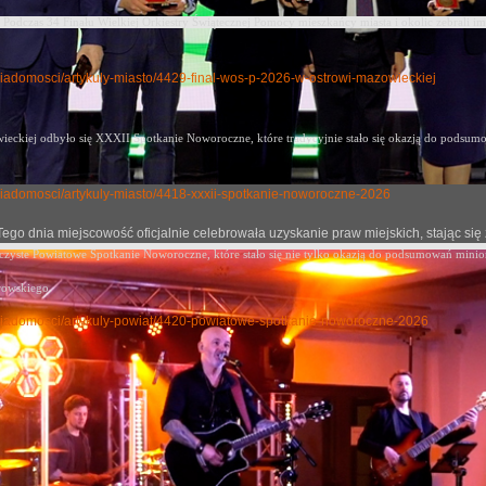
Podczas 34 Finału Wielkiej Orkiestry Świątecznej Pomocy mieszkańcy miasta i okolic zebrali im
y-wiadomosci/artykuly-miasto/4429-final-wos-p-2026-w-ostrowi-mazowieckiej
eckiej odbyło się XXXII Spotkanie Noworoczne, które tradycyjnie stało się okazją
do podsumow
ly-wiadomosci/artykuly-miasto/4418-xxxii-spotkanie-noworoczne-2026
j. Tego dnia miejscowość oficjalnie celebrowała uzyskanie praw miejskich, stając
oczyste Powiatowe Spotkanie Noworoczne, które stało się nie tylko okazją do podsumowań mini
rowskiego.
uly-wiadomosci/artykuly-powiat/4420-powiatowe-spotkanie-noworoczne-2026
i Marsz dla Życia i Rodziny 2026 już 9 czerwca
no: 08 czerwiec 2026