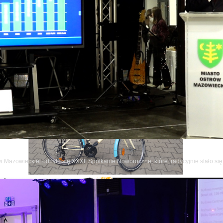
a: Parafia Chrystusa Dobrego Pasterza
wi Mazowieckiej odbyło się XXXII Spotkanie Noworoczne, które tradycyjnie stało
ze artykuły