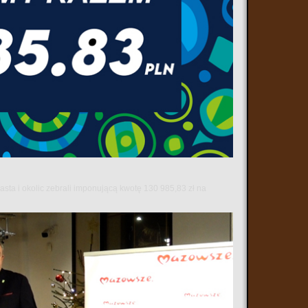
sta i okolic zebrali imponującą kwotę 130 985,83 zł na