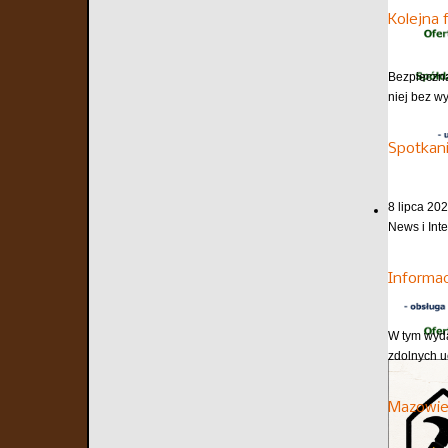
Kolejna 
Bezpieczna
niej bez w
Spotkani
8 lipca 202
News i Inte
Informa
W tym wyda
zdolnych u
Mazowie