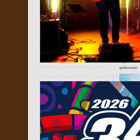
Pod hasłem „I
promocję wart
Marsz rozpocz
wspólne wydar
życia i rodzin
Marsz dla Życ
podkreślają z
Tegoroczna ed
Koncert "Mazowsze dla zakochanych"
społeczności.
W piątek 12 lutego 2026 roku w Starej Elektrowni w Ostr