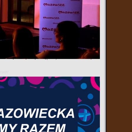
 Ostrowski Marsz dla Życia i Rodziny. Wydarzenie ma na celu
 ulicami miasta do kościoła Opatrzności Bożej, gdzie zakończy się
ieszkańców, którzy chcą zamanifestować przywiązanie do wartości
nych. Wydarzenie ma charakter otwarty i pokojowy, a jego uczestnicy
jego etapie.
zina i wzajemne wsparcie pozostają istotnym fundamentem lokalnej
anych”