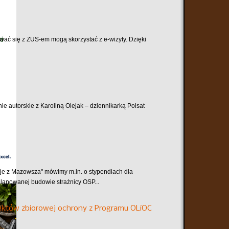
tować się z ZUS-em mogą skorzystać z e-wizyty. Dzięki
ie autorskie z Karoliną Olejak – dziennikarką Polsat
e z Mazowsza" mówimy m.in. o stypendiach dla
planowanej budowie strażnicy OSP...
któw zbiorowej ochrony z Programu OLiOC