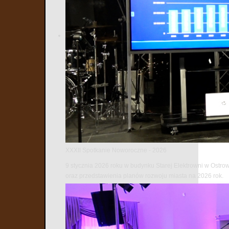
Źródło zdjęci
XXXII Spotkanie Noworoczne - 2026
9 stycznia 2026 roku w budynku Starej Elektrowni w Ostro
oraz przedstawienia planów rozwoju miasta na 2026 rok.
Najnows
1
2