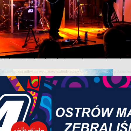
dziemy razem, bo życie jest darem!” 9 czerwca 2026 roku w Ostrowi Mazowieckiej odbędzie się
ości rodzinnych, szacunku dla życia oraz integrację mieszkańców miasta i okolic.
nie się o godzinie 18:00 przy kościele Chrystusa Dobrego Pasterza. Następnie uczestnicy przejdą
zenie. Organizatorzy zachęcają do udziału całe rodziny, młodzież, seniorów oraz wszystkich m
y.
ia i Rodziny od lat stanowi okazję do wspólnego spotkania, rozmowy i budowania więzi społecz
naczenie rodziny jako podstawowej wspólnoty społecznej oraz potrzebę troski o życie na każdym 
ycja będzie kolejną okazją do wspólnego przeżywania ważnych wartości oraz pokazania, że rod
owi Mazowieckiej odbył się wyjątkowy walentynkowy koncert „Mazowsze dla Zakoch