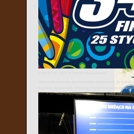
Finał WOŚP 2026 w Ostrowi Mazowieckiej
Ostrów Mazowiecka po raz kolejny udowodniła, że potrafi 
wsparcie diagnostyki i leczenia chorób przewodu pokarm