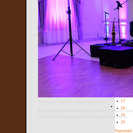
3
4
5
6
7
8
9
10
11
12
13
14
15
16
17
Powiatowe Spotkanie Noworoczne 2026
18
8 stycznia 2026 roku w Zajeździe Cobra na Podborzu odbył
19
wspólnych rozmów o przyszłości Powiatu Ostrowskiego.
20
Poprzedni