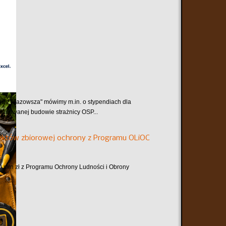
e z Mazowsza" mówimy m.in. o stypendiach dla
planowanej budowie strażnicy OSP...
któw zbiorowej ochrony z Programu OLiOC
mln zł z Programu Ochrony Ludności i Obrony
..