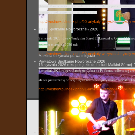
Ostrów Mazowiecka po raz kolejny udowodniła, że potrafi pomagać. 
przewodu pokarmowego u najmłodszych.
http://tvostrow.pl/index.php/90-artykuly-wszystkie/artykul
XXXII Spotkanie Noworoczne - 2026
9 stycznia 2026 roku w budynku Starej Elektrowni w Ostrowi Mazowi
rozwoju miasta na 2026 rok.
http://tvostrow.pl/index.php/90-artykuly-wszystkie/artyku
Małkinia otrzymała prawa miejskie
Powiatowe Spotkanie Noworoczne 2026
16 stycznia 2026 roku przejdzie do historii Małkini Górne
8 stycznia 2026 roku w Zajeździe Cobra na Podborzu odbyło się ur
ale też przestrzenią do wspólnych rozmów o przyszłości Powiatu Ost
http://tvostrow.pl/index.php/91-artykuly-wszystkie/artyk
Czwarte
tvostrow
Utworzo