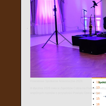
Najnows
1
2
3
4
5
6
7
8
9
10
11
Powiatowe Spotkanie Noworoczne 2026
12
13
8 stycznia 2026 roku w Zajeździe Cobra na Podborzu odbył
wspólnych rozmów o przyszłości Powiatu Ostrowskiego.
14
15
16