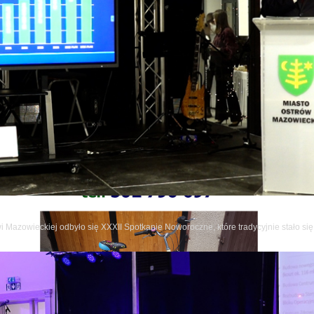
a: Starostwo Powiatowe w Ostrowi Mazowieckiej
wi Mazowieckiej odbyło się XXXII Spotkanie Noworoczne, które tradycyjnie stało