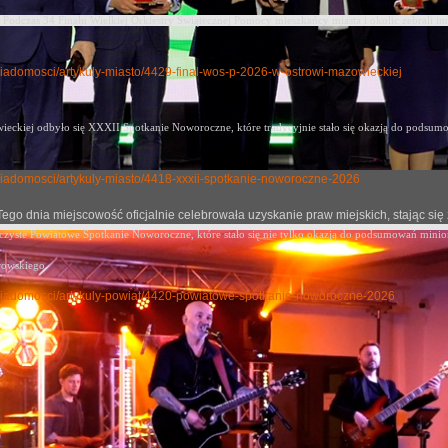
Podczas 34 Finału Wielkiej Orkiestry Świątecznej Pomocy mieszkańcy miasta i okolic zebrali im
y-wiadomosci/artykuly-miasto/4429-final-wos-p-2026-w-ostrowi-mazowieckiej
eckiej odbyło się XXXII Spotkanie Noworoczne, które tradycyjnie stało się okazją
do podsumow
ly-wiadomosci/artykuly-miasto/4418-xxxii-spotkanie-noworoczne-2026
j. Tego dnia miejscowość oficjalnie celebrowała uzyskanie praw miejskich, stając
oczyste Powiatowe Spotkanie Noworoczne, które stało się nie tylko okazją do podsumowań mini
rowskiego.
uly-wiadomosci/artykuly-powiat/4420-powiatowe-spotkanie-noworoczne-2026
 miejsce drużyny z Ostrowi Mazowieckiej w Finale Ogóln
no: 09 czerwiec 2026