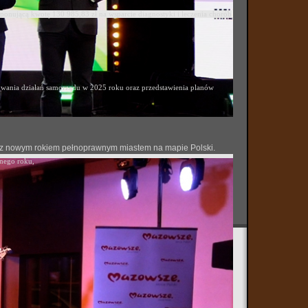
ponującą kwotę 130 985,83 zł na wsparcie diagnostyki i leczenia chorób
ania działań samorządu w 2025 roku oraz przedstawienia planów
 się z nowym rokiem pełnoprawnym miastem na mapie Polski.
onego roku,
opolskim Licealiady w koszykówce 3x3