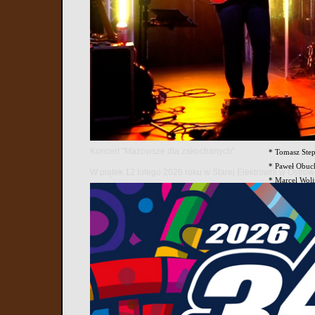
3 czerwca w N
się reprezent
Awans do fina
przygotowanie
Mazowiecką.
Szkołę reprez
* Jakub Helcb
* Michał Dom
Koncert "Mazowsze dla zakochanych"
* Tomasz Ste
* Paweł Obuc
W piątek 12 lutego 2026 roku w Starej Elektrowni w Ostr
* Marcel Woli
Opiekunem i t
Serdecznie g