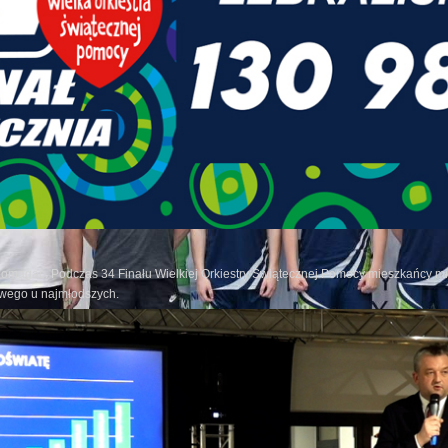
pomagać. Podczas 34 Finału Wielkiej Orkiestry Świątecznej Pomocy mieszkańcy mia
owego u najmłodszych.