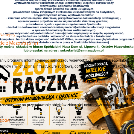
Następny
cje z Mazowsza 161
niu programu informacyjnego samorządu województwa mazowieckiego "Informacj
czniów i milionach na infrastrukturę sportową, dofinansowaniu ochrony zabytków, 
ckie samorządy planują zmodernizować lub wybudować 600 obie
azowiecki Mariusz Frankowski podpisał już z samorządami umowy na ponad 190 
przeznaczone na przygotowanie obiektów zbiorowej ochrony. W ramach dotychczas.
 2026