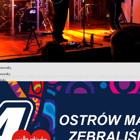
owym Sączu odbył się Finał Ogólnopolski Licealiady w koszykówce 3x3, w którym rywalizowały n
acja Zespołu Szkół Nr 1 w Ostrowi Mazowieckiej „Rubinek”, która po ambitnej walce zajęła wysok
łu krajowego był już dużym osiągnięciem, a zajęcie czwartego miejsca w gronie najlepszych ze
 naszej reprezentacji. Zawodnicy przez cały turniej prezentowali duże zaangażowanie, walecznoś
entowali:
ergiel – kapitan drużyny,
ański,
pnowski,
howski,
owi Mazowieckiej odbył się wyjątkowy walentynkowy koncert „Mazowsze dla Zakoch
ński.
renerem zespołu był Grzegorz Helcbergiel.
ratulujemy zawodnikom oraz trenerowi osiągniętego wyniku. Życzymy kolejnych sukcesów spor