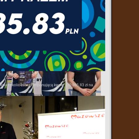
sta i okolic zebrali imponującą kwotę 130 985,83 zł na