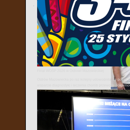
Finał WOŚP 2026 w Ostrowi Mazowieckiej
Ostrów Mazowiecka po raz kolejny udowodniła, że potrafi 
wsparcie diagnostyki i leczenia chorób przewodu pokarm