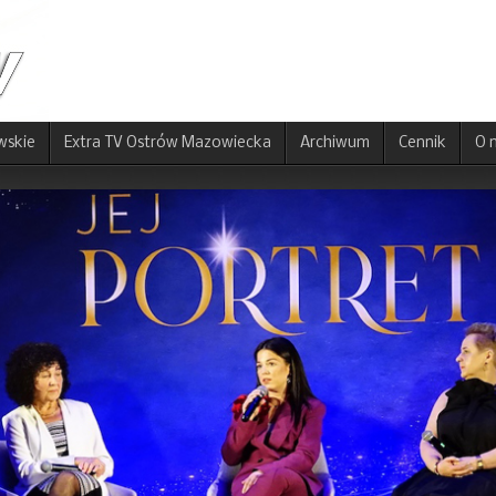
wskie
Extra TV Ostrów Mazowiecka
Archiwum
Cennik
O 