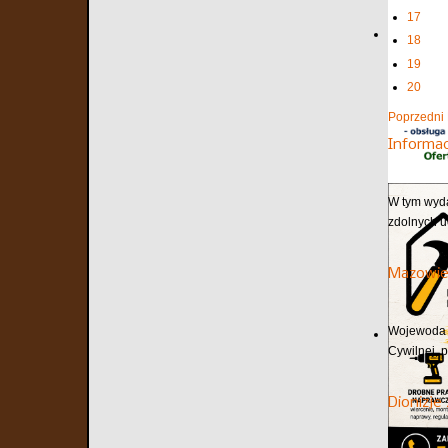
17
18
19
20
Poprzedni
Informa
W tym wyda
zdolnych u
Mazowie
Wojewoda m
Cywilnej, 
Dionizje