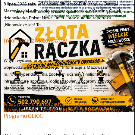
8 lipca 2026 roku w Miejskiej Bibliotece Publicznej w Ostrowi
Mazowieckiej odbyło się spotkanie autorskie z Karoliną Olejak –
dziennikarką Polsat News i Interii oraz autorką reportażu
„Nienawidzę ich! To...
Informacje z Mazowsza 161
W tym wydaniu programu informacyjnego samorządu
województwa mazowieckiego "Informacje z Mazowsza" mówimy
m.in. o stypendiach dla zdolnych uczniów i milionach na
infrastrukturę sportową, dofinansowaniu ochrony zabytków,
planowanej budowie strażnicy OSP...
Mazowieckie samorządy planują zmodernizować
lub wybudować 600 obiektów zbiorowej ochrony z
Programu OLiOC