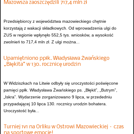
Mazowsza zaoszczędzili 717,4 mln zł
Przedsiębiorcy z województwa mazowieckiego chętnie
korzystają z wakacji składkowych. Od wprowadzenia ulgi do
ZUS w regionie wpłynęło 552,5 tys. wniosków, a wysokość
zwolnień to 717,4 mln zł. Z ulgi można...
Upamiętniono ppłk. Władysława Żwańskiego
„Błękita” w 130. rocznicę urodzin
W Widziszkach na Litwie odbyły się uroczystości poświęcone
pamięci ppłk. Władysława Żwańskiego ps. „Błękit”, „Butrym”,
„Iskra”. Wydarzenie zorganizowano 9 lipca, w przededniu
przypadającej 10 lipca 130. rocznicy urodzin bohatera.
Uroczystość była...
Turniej 1v1 na Orliku w Ostrowi Mazowieckiej – czas
na sportowe emocje!