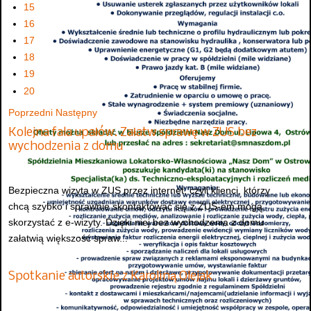
15
16
17
18
19
20
Poprzedni
Następny
Kolejna fala upałów. Załatw sprawę w ZUS bez
wychodzenia z domu
Bezpieczna wizyta w ZUS przez internet, czyli klienci, którzy
chcą szybko i sprawnie skontaktować się z ZUS-em mogą
skorzystać z e-wizyty. Dzięki niej bez wychodzenia z domu
załatwią większość spraw...
Spotkanie autorskie z Karoliną Olejak