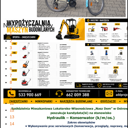
Najnowsze artykuły
1
2
3
4
5
6
7
8
9
10
11
12
13
14