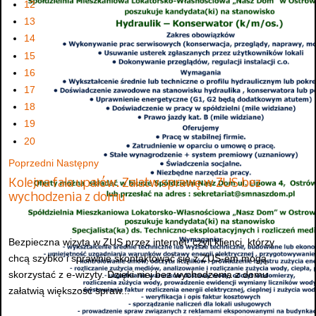
12
13
14
15
16
17
18
19
20
Poprzedni
Następny
Kolejna fala upałów. Załatw sprawę w ZUS bez
wychodzenia z domu
Bezpieczna wizyta w ZUS przez internet, czyli klienci, którzy
chcą szybko i sprawnie skontaktować się z ZUS-em mogą
skorzystać z e-wizyty. Dzięki niej bez wychodzenia z domu
załatwią większość spraw...