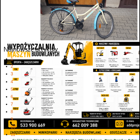
Najnowsze artykuły
1
2
3
4
5
6
7
8
9
10
11