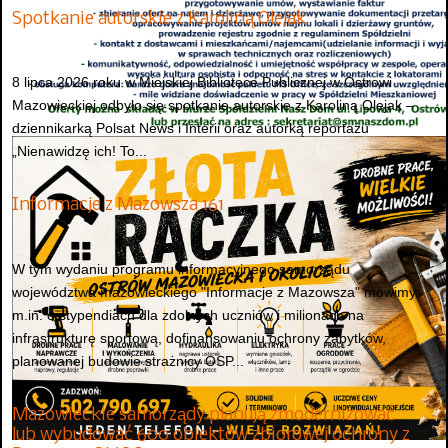
Spotkanie autorskie z Karoliną Olejak
8 lipca 2026 roku w Miejskiej Bibliotece Publicznej w Ostrowi
Mazowieckiej odbyło się spotkanie autorskie z Karoliną Olejak –
dziennikarką Polsat News i Interii oraz autorką reportażu
„Nienawidzę ich! To...
Informacje z Mazowsza 161
W tym wydaniu programu informacyjnego samorządu
województwa mazowieckiego "Informacje z Mazowsza" mówimy
m.in. o stypendiach dla zdolnych uczniów i milionach na
infrastrukturę sportową, dofinansowaniu ochrony zabytków,
planowanej budowie strażnicy OSP...
Mazowieckie samorządy planują zmodernizować
lub wybudować 600 obiektów zbiorowej ochrony z