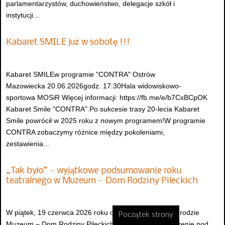
parlamentarzystów, duchowieństwo, delegacje szkół i
instytucji...
Kabaret SMILE już w sobotę !!!
Kabaret SMILEw programie "CONTRA" Ostrów
Mazowiecka 20.06.2026godz. 17:30Hala widowiskowo-
sportowa MOSiR Więcej informacji: https://fb.me/e/b7CxBCpOK
Kabaret Smile "CONTRA".Po sukcesie trasy 20-lecia Kabaret
Smile powrócił w 2025 roku z nowym programem!W programie
CONTRA zobaczymy różnice między pokoleniami,
zestawienia...
„Tak było” – wyjątkowe podsumowanie roku
teatralnego w Muzeum – Dom Rodziny Pileckich
W piątek, 19 czerwca 2026 roku o godzinie 13:00 w ogrodzie
Początek strony
Muzeum – Dom Rodziny Pileckich odbędzie się wydarzenie pod