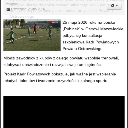
tvostrow
nie tylko okazją do podsumowań minionego roku, ale też
Utworzono: 28 maj 2026
przestrzenią do wspólnych rozmów o przyszłości Powiatu
Ostrowskiego.
25 maja 2026 roku na boisku
„Rubinek” w Ostrowi Mazowieckiej
odbyła się konsultacja
szkoleniowa Kadr Powiatowych
Powiatu Ostrowskiego.
Młodzi zawodnicy z klubów z całego powiatu wspólnie trenowali,
zdobywali doświadczenie i rozwijali swoje umiejętności.
Projekt Kadr Powiatowych pokazuje, jak ważne jest wspieranie
młodych talentów i tworzenie przyszłości lokalnego sportu.