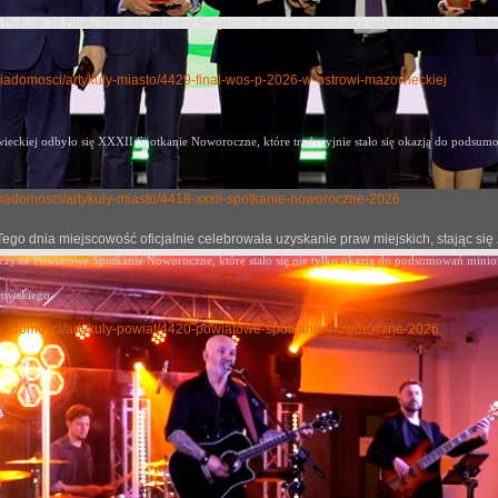
Podczas 34 Finału Wielkiej Orkiestry Świątecznej Pomocy mieszkańcy miasta i okolic zebrali im
y-wiadomosci/artykuly-miasto/4429-final-wos-p-2026-w-ostrowi-mazowieckiej
eckiej odbyło się XXXII Spotkanie Noworoczne, które tradycyjnie stało się okazją
do podsumow
ly-wiadomosci/artykuly-miasto/4418-xxxii-spotkanie-noworoczne-2026
j. Tego dnia miejscowość oficjalnie celebrowała uzyskanie praw miejskich, stając
oczyste Powiatowe Spotkanie Noworoczne, które stało się nie tylko okazją do podsumowań mini
rowskiego.
uly-wiadomosci/artykuly-powiat/4420-powiatowe-spotkanie-noworoczne-2026
cje z Mazowsza 80
no: 07 październik 2024