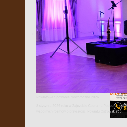
20
Poprzedni
Spotkani
8 lipca 202
News i Inte
Informa
W tym wyda
zdolnych u
Mazowie
Powiatowe Spotkanie Noworoczne 2026
8 stycznia 2026 roku w Zajeździe Cobra na Podborzu odbył
Wojewoda m
wspólnych rozmów o przyszłości Powiatu Ostrowskiego.
Cywilnej, 