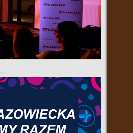
wa mazowieckiego "Informacje z Mazowsza" mówimy m.in.
 rodzenia w Radomiu, aż 324 mln zł unijnego wsparcia dla
uszy europejskich na zmiany w regionach płockim i ciechanowskim
ida.
anych”