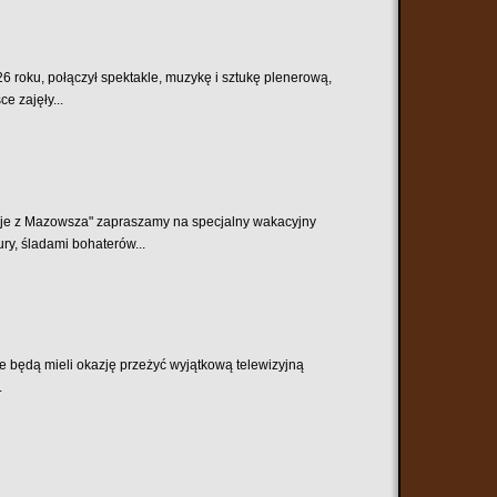
6 roku, połączył spektakle, muzykę i sztukę plenerową,
e zajęły...
je z Mazowsza" zapraszamy na specjalny wakacyjny
ry, śladami bohaterów...
będą mieli okazję przeżyć wyjątkową telewizyjną
.