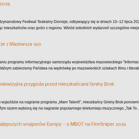
 2026
dzynarodowy Festiwal Teatralny Dionizje, odbywający się w dniach 10–12 lipca 202
ąc mieszkańców oraz gości z regionu. Wśród sobotnich wydarzeń szczególne miejsc
cje z Mazowsza 160
aniu programu informacyjnego samorządu województwa mazowieckiego "Informac
 którym zabierzemy Państwa na wędrówkę po mazowieckich szlakach filmu i literatu
telewizyjna przygoda przed mieszkańcami Gminy Brok
wyjeździe na nagranie programu „Mam Talent!”, mieszkańcy Gminy Brok ponownie 
Tym razem wybiorą się na nagranie popularnego teleturnieju muzycznego „Tak To..
ajlepszych snajperów Europy – 5 MBOT na FinnSniper 2026