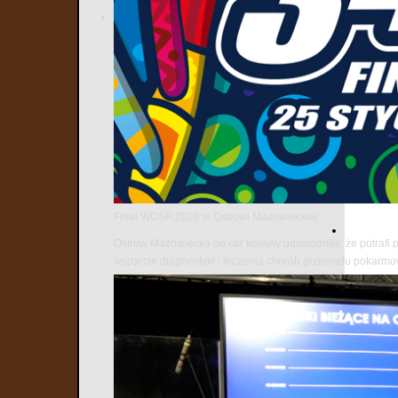
Finał WOŚP 2026 w Ostrowi Mazowieckiej
Ostrów Mazowiecka po raz kolejny udowodniła, że potrafi 
wsparcie diagnostyki i leczenia chorób przewodu pokarm
Najnows