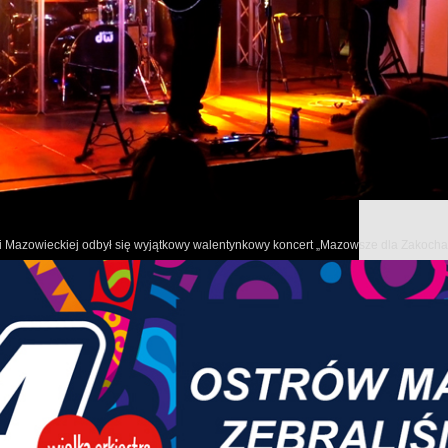
W tym wydaniu programu informacyjnego samorządu województ
o. trendach w nowoczesnej opiece okołoporodowej i nowej szkole
mazowieckiej wsi,
planowanej rozbudowie Szpitala Czerniakowskiego, wpływie fund
oraz tegorocznych laureatach Nagrody im. Cypriana Kamila Norw
owi Mazowieckiej odbył się wyjątkowy walentynkowy koncert „Mazowsze dla Zakoch