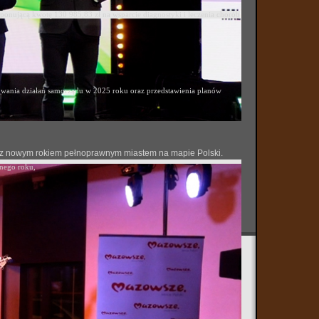
ponującą kwotę 130 985,83 zł na wsparcie diagnostyki i leczenia chorób
ania działań samorządu w 2025 roku oraz przedstawienia planów
 się z nowym rokiem pełnoprawnym miastem na mapie Polski.
onego roku,