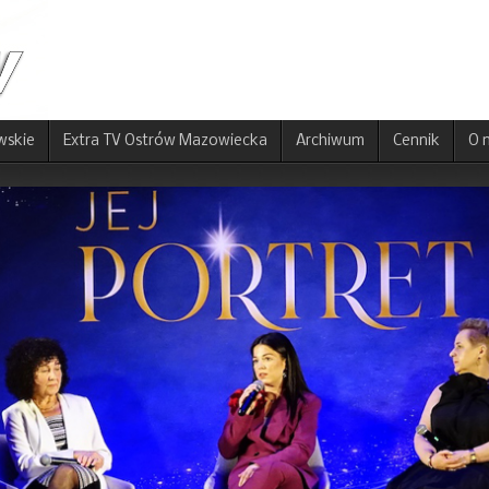
wskie
Extra TV Ostrów Mazowiecka
Archiwum
Cennik
O 