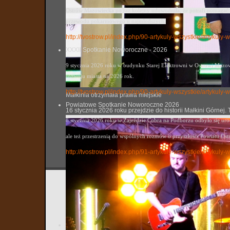
Ostrów Mazowiecka po raz kolejny udowodniła, że potrafi pomagać. 
przewodu pokarmowego u najmłodszych.
http://tvostrow.pl/index.php/90-artykuly-wszystkie/artykul
XXXII Spotkanie Noworoczne - 2026
9 stycznia 2026 roku w budynku Starej Elektrowni w Ostrowi Mazowi
rozwoju miasta na 2026 rok.
http://tvostrow.pl/index.php/90-artykuly-wszystkie/artyku
Małkinia otrzymała prawa miejskie
Powiatowe Spotkanie Noworoczne 2026
16 stycznia 2026 roku przejdzie do historii Małkini Górne
8 stycznia 2026 roku w Zajeździe Cobra na Podborzu odbyło się ur
ale też przestrzenią do wspólnych rozmów o przyszłości Powiatu Ost
http://tvostrow.pl/index.php/91-artykuly-wszystkie/artyk
Informa
tvostrow
Utworzo