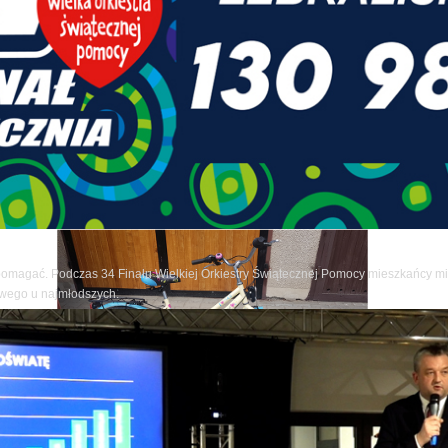
pomagać. Podczas 34 Finału Wielkiej Orkiestry Świątecznej Pomocy mieszkańcy mia
owego u najmłodszych.
ze artykuły