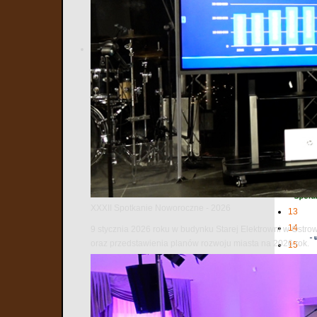
1
2
3
4
5
6
7
8
9
10
11
12
XXXII Spotkanie Noworoczne - 2026
13
14
9 stycznia 2026 roku w budynku Starej Elektrowni w Ostro
oraz przedstawienia planów rozwoju miasta na 2026 rok.
15
16
17
18
19