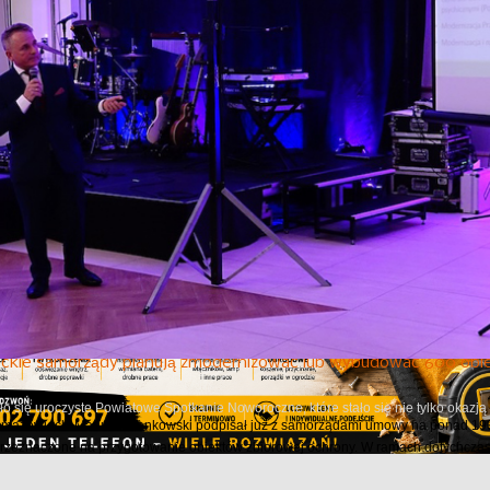
Następny
e autorskie z Karoliną Olejak
6 roku w Miejskiej Bibliotece Publicznej w Ostrowi Mazowieckiej odbyło się spotkan
rii oraz autorką reportażu „Nienawidzę ich! To...
cje z Mazowsza 161
niu programu informacyjnego samorządu województwa mazowieckiego "Informacj
czniów i milionach na infrastrukturę sportową, dofinansowaniu ochrony zabytków, 
ckie samorządy planują zmodernizować lub wybudować 600 obie
o się uroczyste Powiatowe Spotkanie Noworoczne, które stało się nie tylko okazj
azowiecki Mariusz Frankowski podpisał już z samorządami umowy na ponad 190 
przeznaczone na przygotowanie obiektów zbiorowej ochrony. W ramach dotychczas.