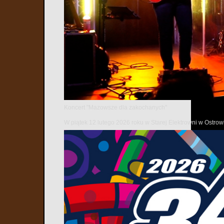
Koncert "Mazowsze dla zakochanych"
W piątek 12 lutego 2026 roku w Starej Elektrowni w Ostr