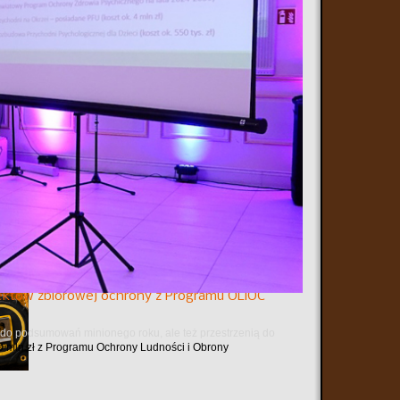
ie autorskie z Karoliną Olejak – dziennikarką Polsat
e z Mazowsza" mówimy m.in. o stypendiach dla
planowanej budowie strażnicy OSP...
któw zbiorowej ochrony z Programu OLiOC
ą do podsumowań minionego roku, ale też przestrzenią do
mln zł z Programu Ochrony Ludności i Obrony
..