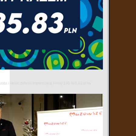
sta i okolic zebrali imponującą kwotę 130 985,83 zł na