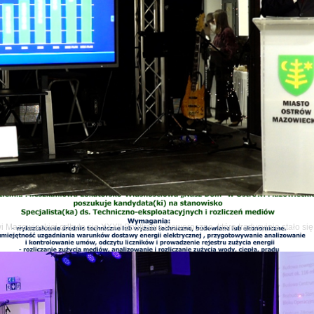
wi Mazowieckiej odbyło się XXXII Spotkanie Noworoczne, które tradycyjnie stało