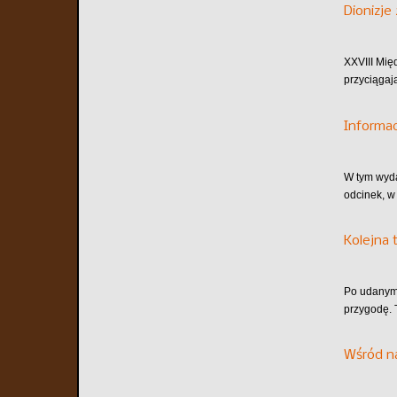
Dionizje
XXVIII Mię
przyciągaj
Informa
W tym wyd
odcinek, w
Kolejna 
Po udanym 
przygodę. 
Wśród n