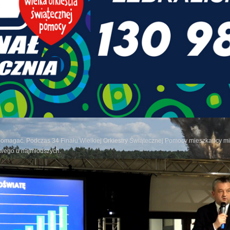
a-26” była kompleksowym sprawdzianem gotowości żołnierzy 5 Mazowieckiej Brygady Obrony Te
y państwa, jak i wsparcia administracji publicznej podczas sytuacji kryzysowych.
pomagać. Podczas 34 Finału Wielkiej Orkiestry Świątecznej Pomocy mieszkańcy mia
owego u najmłodszych.