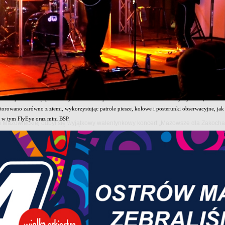
 żołnierzy 5 Mazowieckiej BOT zakończyło udział w ćwiczeniu pk. „Ognista Burza-26”, realiz
 ostatnich dni terytorialsi prowadzili działania w Stałych Rejonach Odpowiedzialności 5 MBOT,
nizowane. Zadania realizowano również na strzelnicach, pasach ćwiczeń taktycznych oraz polig
o działania w różnych warunkach operacyjnych.
nych obszarów szkolenia było wzmacnianie ochrony i obrony infrastruktury ważnej dla bezpiec
ów kolejowych, transportowych i komunikacyjnych oraz mostów. Ćwiczono również procedury 
ieniotwórczych.
czenia pododdziały prowadziły działania rozpoznawcze ukierunkowane na wykrywanie, lokaliz
torowano zarówno z ziemi, wykorzystując patrole piesze, kołowe i posterunki obserwacyjne, j
 w tym FlyEye oraz mini BSP.
owi Mazowieckiej odbył się wyjątkowy walentynkowy koncert „Mazowsze dla Zakoch
entem przedsięwzięcia było także doskonalenie współpracy z układem pozamilitarnym (UPM), 
leniowych żołnierze reagowali na pozorowane sytuacje kryzysowe, obejmujące między innymi z
nia po wypadku komunikacyjnym czy ewakuację szkoły po zlokalizowaniu ładunku niebezpiecz
em szkolenia były zadania inżynieryjno-saperskie, obejmujące budowę zapór inżynieryjnych, 
wego oraz prowadzenie prac minerskich z wykorzystaniem sieci ogniowych i elektrycznych.
skonalili także umiejętności ogniowe podczas strzelań z wykorzystaniem karabinków GROT, 
rzeciwpancernych RPG. Szkolenie pozwoliło zweryfikować poziom wyszkolenia indywidualnego żo
dań bojowych.