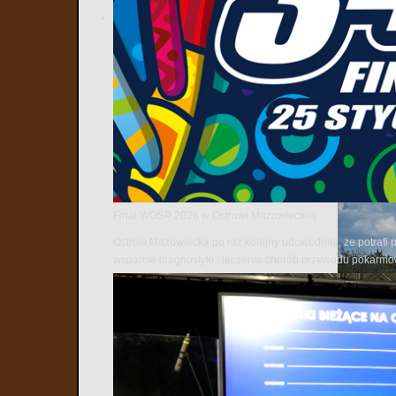
„Ognista Burz
systemu obron
Finał WOŚP 2026 w Ostrowi Mazowieckiej
Ostrów Mazowiecka po raz kolejny udowodniła, że potrafi 
wsparcie diagnostyki i leczenia chorób przewodu pokarm