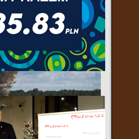
rytorialnej do realizacji zadań zarówno w ramach militarnego
sta i okolic zebrali imponującą kwotę 130 985,83 zł na