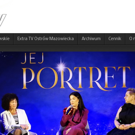
wskie
Extra TV Ostrów Mazowiecka
Archiwum
Cennik
O 