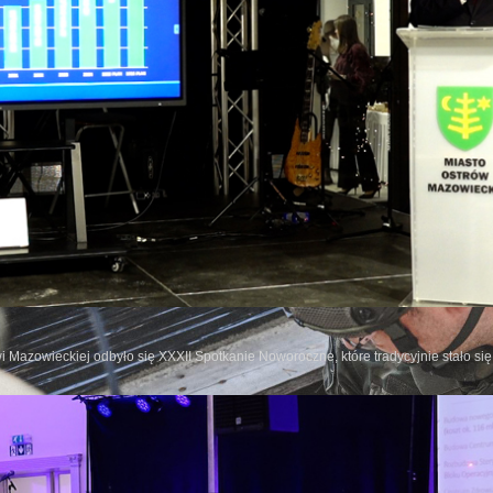
wi Mazowieckiej odbyło się XXXII Spotkanie Noworoczne, które tradycyjnie stało