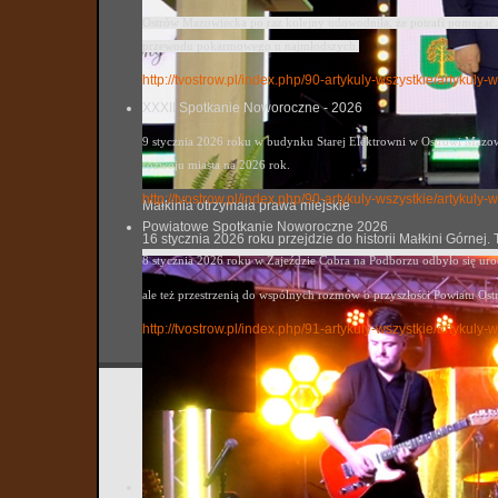
Ostrów Mazowiecka po raz kolejny udowodniła, że potrafi pomagać. 
przewodu pokarmowego u najmłodszych.
http://tvostrow.pl/index.php/90-artykuly-wszystkie/artykul
XXXII Spotkanie Noworoczne - 2026
9 stycznia 2026 roku w budynku Starej Elektrowni w Ostrowi Mazowi
rozwoju miasta na 2026 rok.
http://tvostrow.pl/index.php/90-artykuly-wszystkie/artyku
Małkinia otrzymała prawa miejskie
Powiatowe Spotkanie Noworoczne 2026
16 stycznia 2026 roku przejdzie do historii Małkini Górne
8 stycznia 2026 roku w Zajeździe Cobra na Podborzu odbyło się ur
ale też przestrzenią do wspólnych rozmów o przyszłości Powiatu Ost
http://tvostrow.pl/index.php/91-artykuly-wszystkie/artyk
Żołnierz
tvostrow
Utworzo