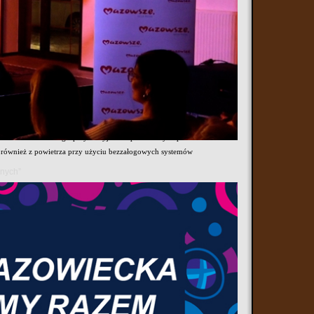
owanym w ramach federacji ćwiczeń „Bursztynowy Obrońca-26”.
 szkoląc się w zróżnicowanym terenie - od kompleksów leśnych, po
onach, gdzie doskonalono umiejętności indywidualne i zgrywano
zeństwa państwa. Żołnierze zabezpieczali funkcjonowanie elektrowni
ochrony głównego ujęcia wody oraz Krajowego Składowiska
owanie i izolowanie grup dywersyjno-rozpoznawczych przeciwnika.
ak również z powietrza przy użyciu bezzałogowych systemów
anych”
służbami mundurowymi oraz administracją publiczną. W ramach
abezpieczenie szpitala pozbawionego zasilania oraz głównych ujęć
nego
rozbudowę fortyfikacyjną terenu, wykonanie rowu
karabinów maszynowych UKM, karabinów wyborowych oraz
łnierzy, a także zgranie sekcji i pododdziałów oraz skuteczność