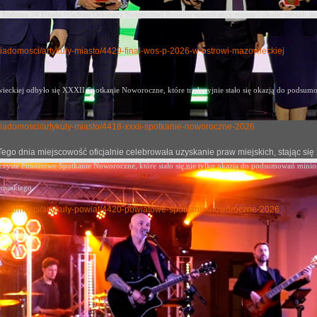
Podczas 34 Finału Wielkiej Orkiestry Świątecznej Pomocy mieszkańcy miasta i okolic zebrali im
y-wiadomosci/artykuly-miasto/4429-final-wos-p-2026-w-ostrowi-mazowieckiej
eckiej odbyło się XXXII Spotkanie Noworoczne, które tradycyjnie stało się okazją
do podsumow
ly-wiadomosci/artykuly-miasto/4418-xxxii-spotkanie-noworoczne-2026
j. Tego dnia miejscowość oficjalnie celebrowała uzyskanie praw miejskich, stając
oczyste Powiatowe Spotkanie Noworoczne, które stało się nie tylko okazją do podsumowań mini
rowskiego.
uly-wiadomosci/artykuly-powiat/4420-powiatowe-spotkanie-noworoczne-2026
e 5 Mazowieckiej Brygady Obrony Terytorialnej zakończyl
no: 24 czerwiec 2026