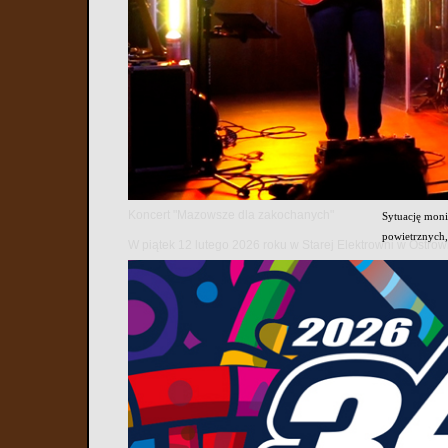
Blisko tysiąc
W ciągu kilku
obszary zurba
pododdziały d
Jednym z głów
wodnej, węzł
Odpadów Prom
W trakcie ćwi
Koncert "Mazowsze dla zakochanych"
Sytuację moni
powietrznych,
W piątek 12 lutego 2026 roku w Starej Elektrowni w Ostr
Istotnym elem
epizodów szko
wody, działa
Ważnym obszar
przeciwczołgo
Żołnierze do
granatników p
realizacji za