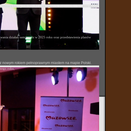
ponującą kwotę 130 985,83 zł na wsparcie diagnostyki i leczenia chorób
ania działań samorządu w 2025 roku oraz przedstawienia planów
 się z nowym rokiem pełnoprawnym miastem na mapie Polski.
onego roku,
i udział w ćwiczeniu „Ognista Burza-26”