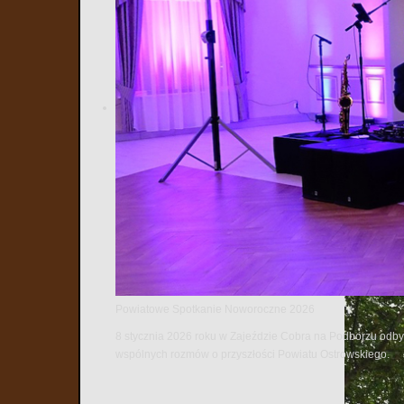
Powiatowe Spotkanie Noworoczne 2026
8 stycznia 2026 roku w Zajeździe Cobra na Podborzu odbył
wspólnych rozmów o przyszłości Powiatu Ostrowskiego.