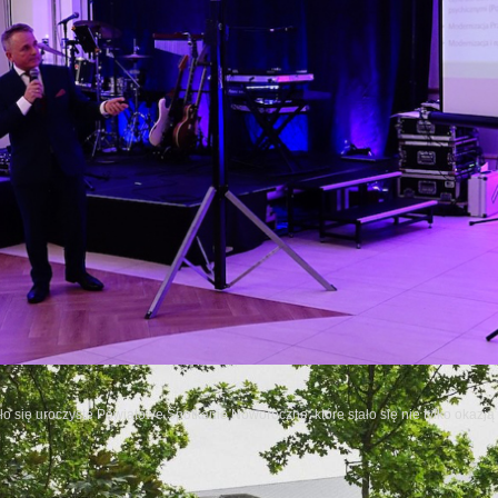
o się uroczyste Powiatowe Spotkanie Noworoczne, które stało się nie tylko okazj