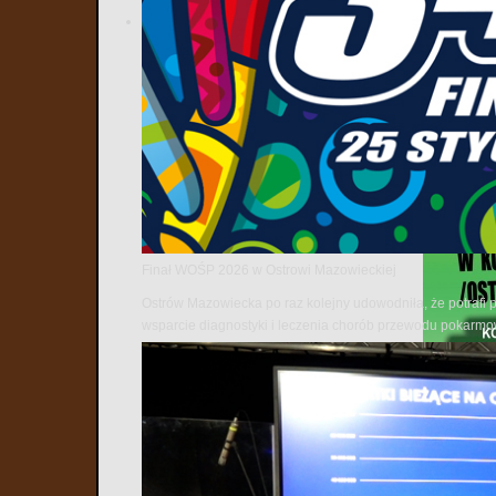
Finał WOŚP 2026 w Ostrowi Mazowieckiej
Ostrów Mazowiecka po raz kolejny udowodniła, że potrafi 
wsparcie diagnostyki i leczenia chorób przewodu pokarm