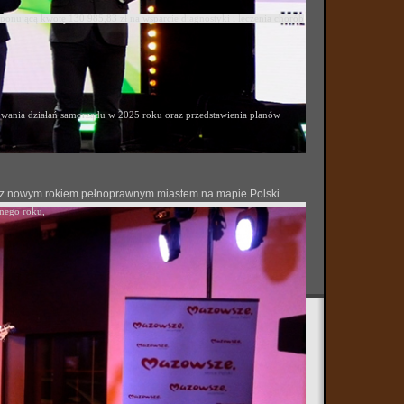
ponującą kwotę 130 985,83 zł na wsparcie diagnostyki i leczenia chorób
ania działań samorządu w 2025 roku oraz przedstawienia planów
 się z nowym rokiem pełnoprawnym miastem na mapie Polski.
onego roku,
ja wyjątkowego wydarzenia sportowego