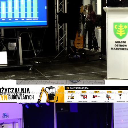
wi Mazowieckiej odbyło się XXXII Spotkanie Noworoczne, które tradycyjnie stało
ze artykuły