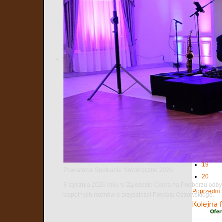
5
6
7
8
9
10
11
12
13
14
15
16
17
18
19
Powiatowe Spotkanie Noworoczne 2026
20
8 stycznia 2026 roku w Zajeździe Cobra na Podborzu odbył
Poprzedni
wspólnych rozmów o przyszłości Powiatu Ostrowskiego.
Kolejna 