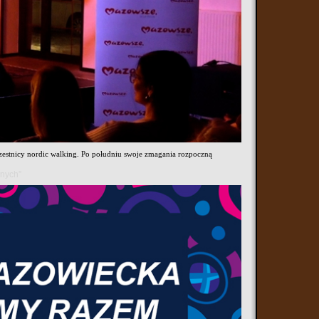
go dnia odbędzie się 9. Bieg Pamięci Absolwentów Szkoły
aktywnego stylu życia.
, które po prostu chcą aktywnie spędzić czas. Głównym punktem
km oraz biegi dziecięce dostosowane do wieku najmłodszych
ków Bohaterów Powstania Listopadowego przy ulicy płk. dypl.
óra od lat kojarzona jest z lokalnymi wydarzeniami sportowymi i
uczestnicy nordic walking. Po południu swoje zmagania rozpoczną
anych”
yjny. Bieg jest formą uczczenia pamięci absolwentów legendarnej
wodnicy otrzymają puchary w kategorii open, kategoriach wiekowych, a
nienia dla najmłodszych i najstarszych uczestników wydarzenia.
estnicy poprzednich lat, trudno o lepsze podsumowanie atmosfery tego