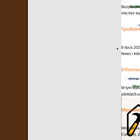
Bezpieczna
niej bez w
Spotkani
8 lipca 202
News i Inte
Informa
W tym wyda
zdolnych u
Mazowie
Wojewoda m
Cywilnej, 