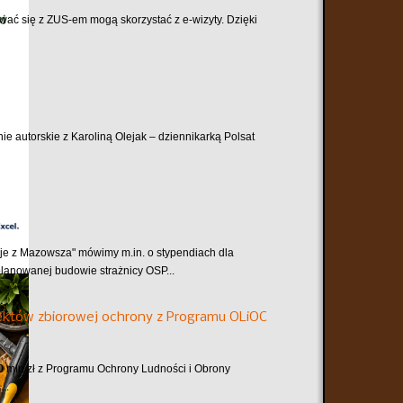
tować się z ZUS-em mogą skorzystać z e-wizyty. Dzięki
ie autorskie z Karoliną Olejak – dziennikarką Polsat
e z Mazowsza" mówimy m.in. o stypendiach dla
planowanej budowie strażnicy OSP...
któw zbiorowej ochrony z Programu OLiOC
mln zł z Programu Ochrony Ludności i Obrony
..