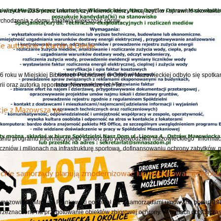
 wizyta w ZUS przez internet, czyli klienci, którzy chcą szybko i sprawnie skontak
ychodzenia z domu załatwią większość spraw...
e autorskie z Karoliną Olejak
6 roku w Miejskiej Bibliotece Publicznej w Ostrowi Mazowieckiej odbyło się spotkan
rii oraz autorką reportażu „Nienawidzę ich! To...
cje z Mazowsza 161
niu programu informacyjnego samorządu województwa mazowieckiego "Informacj
czniów i milionach na infrastrukturę sportową, dofinansowaniu ochrony zabytków, 
ckie samorządy planują zmodernizować lub wybudować 600 obie
azowiecki Mariusz Frankowski podpisał już z samorządami umowy na ponad 190 
przeznaczone na przygotowanie obiektów zbiorowej ochrony. W ramach dotychczas.