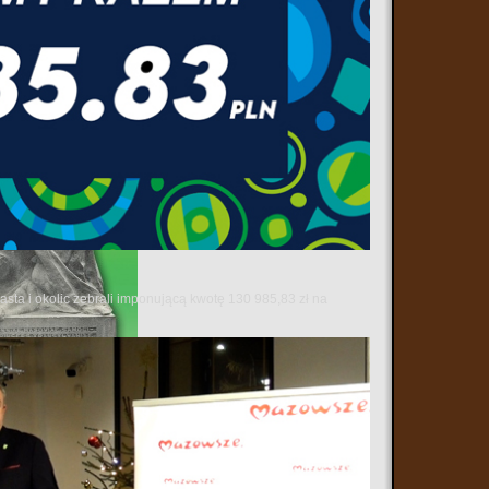
sta i okolic zebrali imponującą kwotę 130 985,83 zł na