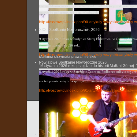
Ostrów Mazowiecka po raz kolejny udowodniła, że potrafi pomagać. 
przewodu pokarmowego u najmłodszych.
http://tvostrow.pl/index.php/90-artykuly-wszystkie/artykul
XXXII Spotkanie Noworoczne - 2026
9 stycznia 2026 roku w budynku Starej Elektrowni w Ostrowi Mazowi
rozwoju miasta na 2026 rok.
http://tvostrow.pl/index.php/90-artykuly-wszystkie/artyku
Małkinia otrzymała prawa miejskie
Powiatowe Spotkanie Noworoczne 2026
16 stycznia 2026 roku przejdzie do historii Małkini Górne
8 stycznia 2026 roku w Zajeździe Cobra na Podborzu odbyło się ur
ale też przestrzenią do wspólnych rozmów o przyszłości Powiatu Ost
http://tvostrow.pl/index.php/91-artykuly-wszystkie/artyk
Komorow
tvostrow
Utworzo