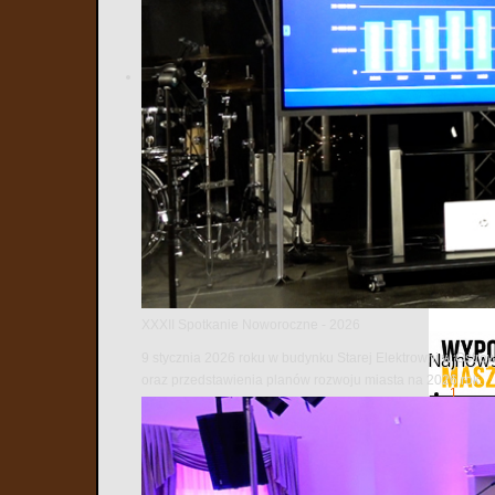
XXXII Spotkanie Noworoczne - 2026
9 stycznia 2026 roku w budynku Starej Elektrowni w Ostro
Najnows
oraz przedstawienia planów rozwoju miasta na 2026 rok.
1
2
3
4