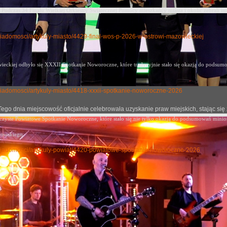
Podczas 34 Finału Wielkiej Orkiestry Świątecznej Pomocy mieszkańcy miasta i okolic zebrali im
y-wiadomosci/artykuly-miasto/4429-final-wos-p-2026-w-ostrowi-mazowieckiej
eckiej odbyło się XXXII Spotkanie Noworoczne, które tradycyjnie stało się okazją
do podsumow
ly-wiadomosci/artykuly-miasto/4418-xxxii-spotkanie-noworoczne-2026
j. Tego dnia miejscowość oficjalnie celebrowała uzyskanie praw miejskich, stając
oczyste Powiatowe Spotkanie Noworoczne, które stało się nie tylko okazją do podsumowań mini
rowskiego.
uly-wiadomosci/artykuly-powiat/4420-powiatowe-spotkanie-noworoczne-2026
o pobiegnie ku pamięci bohaterów. Przed nami 9. edyc
no: 28 maj 2026