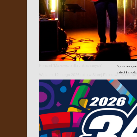
Już 30 maja 2
Podchorążych 
Organizatorzy
programu będz
sportowców.
Centrum wydar
Ludwika Bocia
kulturalnymi.
Koncert "Mazowsze dla zakochanych"
Sportowa rywa
dzieci i młodz
W piątek 12 lutego 2026 roku w Starej Elektrowni w Ostr
Organizatorzy
Szkoły Podcho
Na uczestnikó
także w klasy
Hasło tegoroc
wydarzenia.