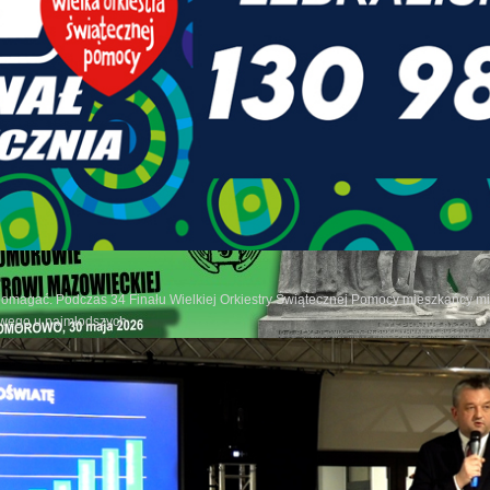
pomagać. Podczas 34 Finału Wielkiej Orkiestry Świątecznej Pomocy mieszkańcy mia
owego u najmłodszych.