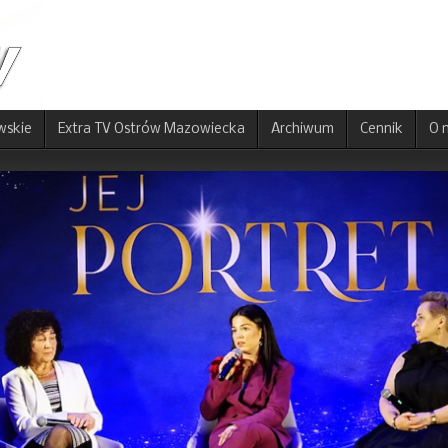
wskie
Extra TV Ostrów Mazowiecka
Archiwum
Cennik
O 