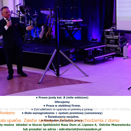
o się uroczyste Powiatowe Spotkanie Noworoczne, które stało się nie tylko okazj
Następny
fala upałów. Załatw sprawę w ZUS bez wychodzenia z domu