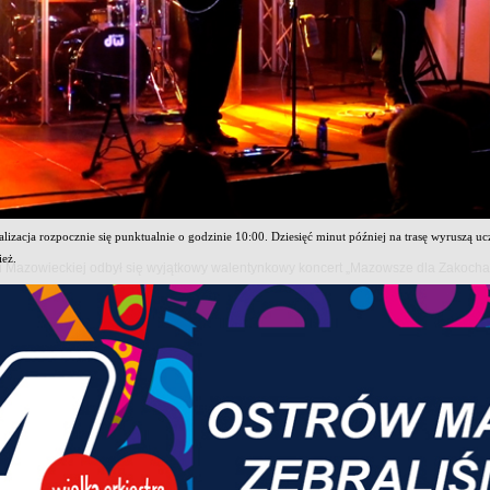
026 roku Komorowo ponownie stanie się areną sportowych emocji i patriotycznej atmosfery. Te
Piechoty w Komorowie – wydarzenie, które od lat przyciąga miłośników biegania, historii oraz 
 przygotowali szeroką ofertę konkurencji zarówno dla doświadczonych zawodników, jak i osób
ie bieg na dystansie 10 kilometrów. Na uczestników czeka również marsz nordic walking na 5 
zenia znajdować się będzie w Komorowie. Start biegu głównego zaplanowano przy Alei Pomni
ńskiego. Meta wszystkich konkurencji usytuowana zostanie przy popularnej fontannie smoka, kt
lizacja rozpocznie się punktualnie o godzinie 10:00. Dziesięć minut później na trasę wyruszą 
ież.
owi Mazowieckiej odbył się wyjątkowy walentynkowy koncert „Mazowsze dla Zakoch
 podkreślają, że wydarzenie ma nie tylko charakter sportowy, ale również historyczny i integrac
rążych Piechoty, która przez lata była ważnym symbolem regionu.
w czekają pamiątkowe medale, pakiety startowe oraz liczne klasyfikacje i nagrody. Najlepsi za
fikacjach specjalnych dla służb mundurowych i weteranów. Organizatorzy planują również wyróż
znej edycji brzmi: „To nie jest zwykły bieg, to nie jest zwykłe miejsce” — i jak podkreślają ucz