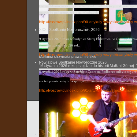
Ostrów Mazowiecka po raz kolejny udowodniła, że potrafi pomagać. 
przewodu pokarmowego u najmłodszych.
http://tvostrow.pl/index.php/90-artykuly-wszystkie/artykul
XXXII Spotkanie Noworoczne - 2026
9 stycznia 2026 roku w budynku Starej Elektrowni w Ostrowi Mazowi
rozwoju miasta na 2026 rok.
http://tvostrow.pl/index.php/90-artykuly-wszystkie/artyku
Małkinia otrzymała prawa miejskie
Powiatowe Spotkanie Noworoczne 2026
16 stycznia 2026 roku przejdzie do historii Małkini Górne
8 stycznia 2026 roku w Zajeździe Cobra na Podborzu odbyło się ur
ale też przestrzenią do wspólnych rozmów o przyszłości Powiatu Ost
http://tvostrow.pl/index.php/91-artykuly-wszystkie/artyk
Progra
tvostrow
Utworzo