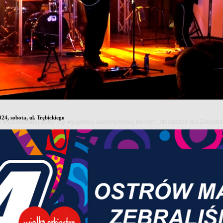
ni Ostrowi:
24, piątek, ul. Trębickiego
SiR i innych organizacji, stowarzyszeń miejskich
rat
ka Chylińska
eka pod gołym niebem - Dj Patryk
24, sobota, ul. Trębickiego
owi Mazowieckiej odbył się wyjątkowy walentynkowy koncert „Mazowsze dla Zakoch
azowiecki Jarmark Księżnej Anny (miejsce: teren dookoła stawu)
 OFICJALNY
ianka
urmistrza
gród i wyróżnień
aproszonych gości
Studia tańca Top Art
m artystyczny: 55 lat MDK