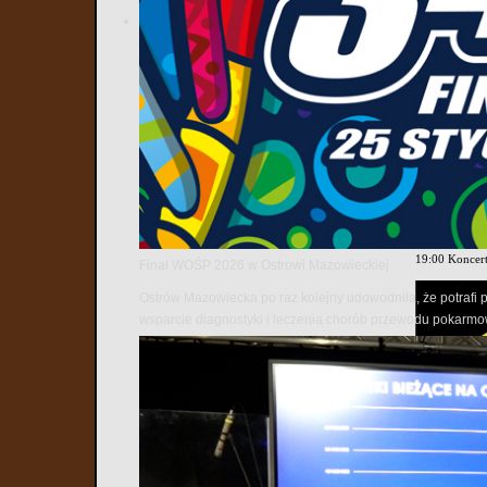
19:00 Koncert
20:00 Konce
21:00 Dyskot
01:00 Koniec
16 czerwca 2
14:00 Festiw
18:00 Msza 
19:00 Koncer
Finał WOŚP 2026 w Ostrowi Mazowieckiej
Ostrów Mazowiecka po raz kolejny udowodniła, że potrafi 
wsparcie diagnostyki i leczenia chorób przewodu pokarm