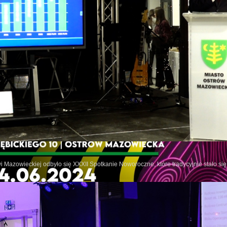
wi Mazowieckiej odbyło się XXXII Spotkanie Noworoczne, które tradycyjnie stało