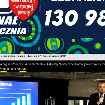
 Andrzej Rybiński
rt TOPKY
eka – DJ Czarny
024, niedziela, OMEGA ul. Trębickiego
al Przedszkolaków (miejsce: boisko-lodowisko OMEGA)
św. w intencji mieszkańców miasta (KOŚCIÓŁ PW. WNIEBOWZIĘCIA NMP)
t Zespołu Kameralnego w Kościele PW. Wniebowzięcia NMP
pomagać. Podczas 34 Finału Wielkiej Orkiestry Świątecznej Pomocy mieszkańcy mia
owego u najmłodszych.