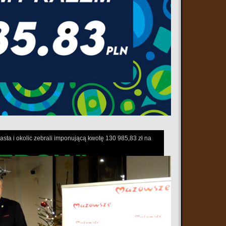
sta i okolic zebrali imponującą kwotę 130 985,83 zł na