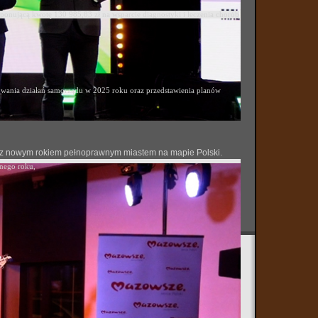
ponującą kwotę 130 985,83 zł na wsparcie diagnostyki i leczenia chorób
ania działań samorządu w 2025 roku oraz przedstawienia planów
 się z nowym rokiem pełnoprawnym miastem na mapie Polski.
onego roku,