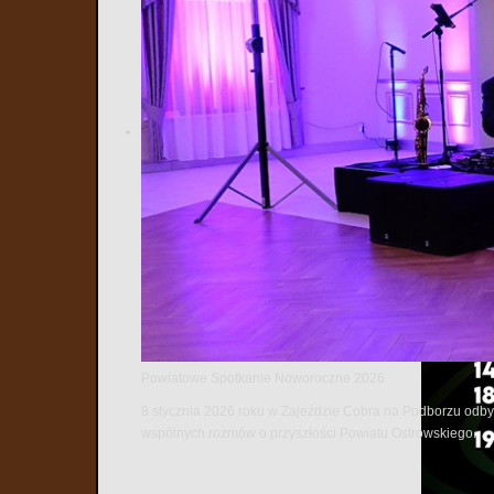
Powiatowe Spotkanie Noworoczne 2026
8 stycznia 2026 roku w Zajeździe Cobra na Podborzu odbył
wspólnych rozmów o przyszłości Powiatu Ostrowskiego.