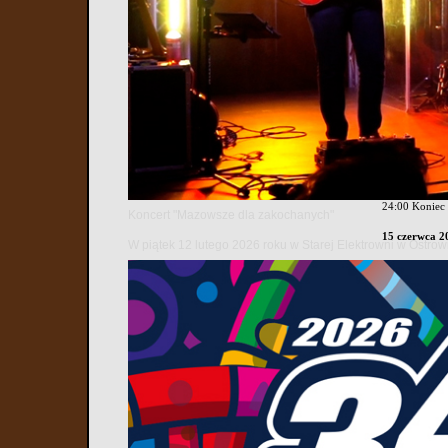
Program 20. D
14 czerwca 20
17:00 Blok MO
19:00 Pekwad
20:30 Agniesz
21:30 Dyskot
24:00 Koniec
Koncert "Mazowsze dla zakochanych"
15 czerwca 20
W piątek 12 lutego 2026 roku w Starej Elektrowni w Ostr
14:00-18:00 M
14:30 BLOK
Występ BezW
Wystąpienie b
Wręczenie na
Wystąpienia z
16:20 Występ 
16:30 Progra