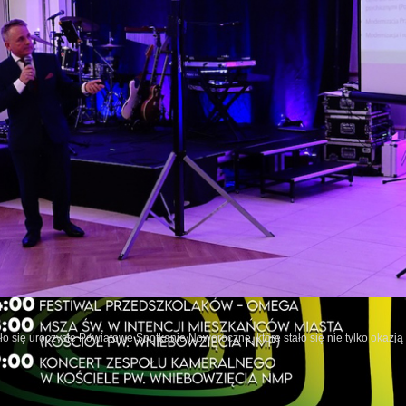
o się uroczyste Powiatowe Spotkanie Noworoczne, które stało się nie tylko okazj