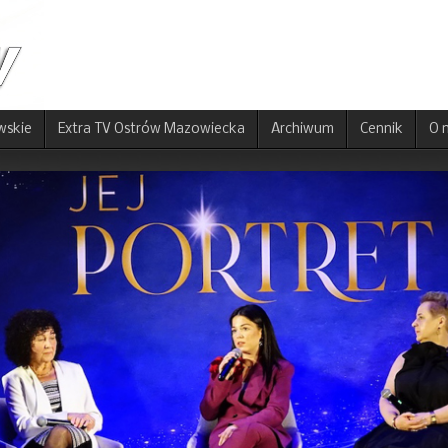
wskie
Extra TV Ostrów Mazowiecka
Archiwum
Cennik
O 