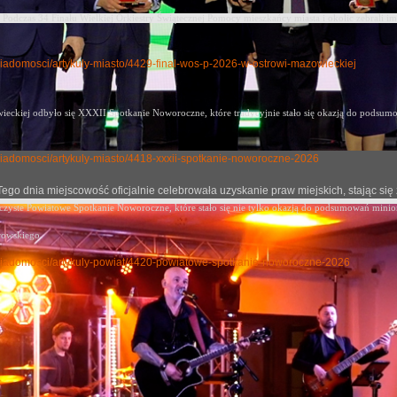
Podczas 34 Finału Wielkiej Orkiestry Świątecznej Pomocy mieszkańcy miasta i okolic zebrali im
y-wiadomosci/artykuly-miasto/4429-final-wos-p-2026-w-ostrowi-mazowieckiej
eckiej odbyło się XXXII Spotkanie Noworoczne, które tradycyjnie stało się okazją
do podsumow
ly-wiadomosci/artykuly-miasto/4418-xxxii-spotkanie-noworoczne-2026
j. Tego dnia miejscowość oficjalnie celebrowała uzyskanie praw miejskich, stając
oczyste Powiatowe Spotkanie Noworoczne, które stało się nie tylko okazją do podsumowań mini
rowskiego.
uly-wiadomosci/artykuly-powiat/4420-powiatowe-spotkanie-noworoczne-2026
m 20. DNI OSTROWI
no: 11 czerwiec 2024