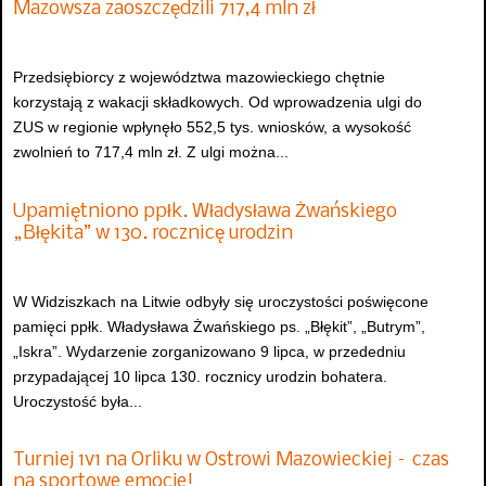
Mazowsza zaoszczędzili 717,4 mln zł
Przedsiębiorcy z województwa mazowieckiego chętnie
korzystają z wakacji składkowych. Od wprowadzenia ulgi do
ZUS w regionie wpłynęło 552,5 tys. wniosków, a wysokość
zwolnień to 717,4 mln zł. Z ulgi można...
Upamiętniono ppłk. Władysława Żwańskiego
„Błękita” w 130. rocznicę urodzin
W Widziszkach na Litwie odbyły się uroczystości poświęcone
pamięci ppłk. Władysława Żwańskiego ps. „Błękit”, „Butrym”,
„Iskra”. Wydarzenie zorganizowano 9 lipca, w przededniu
przypadającej 10 lipca 130. rocznicy urodzin bohatera.
Uroczystość była...
Turniej 1v1 na Orliku w Ostrowi Mazowieckiej – czas
na sportowe emocje!