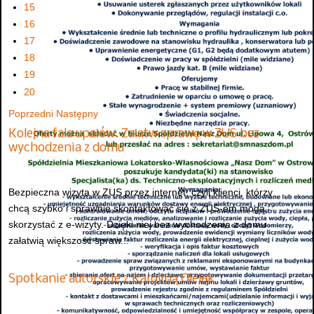
15
16
17
18
19
20
Poprzedni
Następny
Kolejna fala upałów. Załatw sprawę w ZUS bez
wychodzenia z domu
Bezpieczna wizyta w ZUS przez internet, czyli klienci, którzy
chcą szybko i sprawnie skontaktować się z ZUS-em mogą
skorzystać z e-wizyty. Dzięki niej bez wychodzenia z domu
załatwią większość spraw...
Spotkanie autorskie z Karoliną Olejak