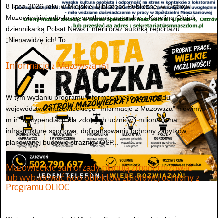
8 lipca 2026 roku w Miejskiej Bibliotece Publicznej w Ostrowi
Mazowieckiej odbyło się spotkanie autorskie z Karoliną Olejak –
dziennikarką Polsat News i Interii oraz autorką reportażu
„Nienawidzę ich! To...
Informacje z Mazowsza 161
W tym wydaniu programu informacyjnego samorządu
województwa mazowieckiego "Informacje z Mazowsza" mówimy
m.in. o stypendiach dla zdolnych uczniów i milionach na
infrastrukturę sportową, dofinansowaniu ochrony zabytków,
planowanej budowie strażnicy OSP...
Mazowieckie samorządy planują zmodernizować
lub wybudować 600 obiektów zbiorowej ochrony z
Programu OLiOC