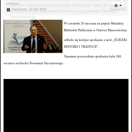
tvostrow
nie tylko okazją do podsumowań minionego roku, ale też
Utworzono: 15 luty 2023
przestrzenią do wspólnych rozmów o przyszłości Powiatu
Ostrowskiego.
W czwartek 26 stycznia na piętrze Miejskiej
Biblioteki Publicznej w Ostrowi Mazowieckiej
odbyło się kolejne spotkanie z serii ,,ŚCIEŻKI
HISTORII I TRADYCJI”.
Tematem przewodnim spotkania była 160.
rocznica wybuchu Powstania Styczniowego.