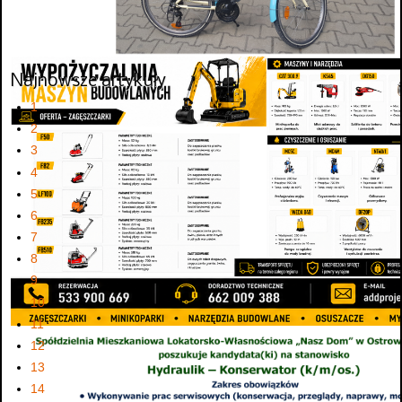
Najnowsze artykuły
1
2
3
4
5
6
7
8
9
10
11
12
13
14