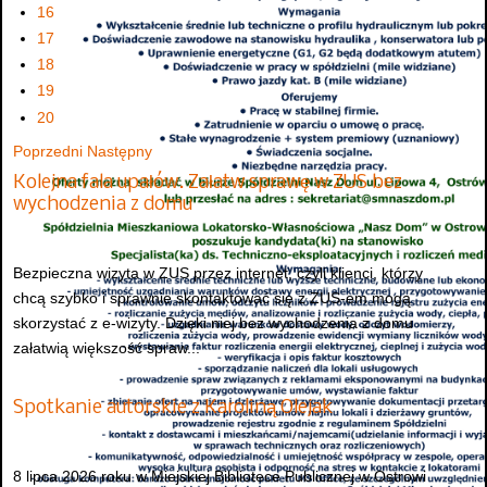
16
17
18
19
20
Poprzedni
Następny
Kolejna fala upałów. Załatw sprawę w ZUS bez
wychodzenia z domu
Bezpieczna wizyta w ZUS przez internet, czyli klienci, którzy
chcą szybko i sprawnie skontaktować się z ZUS-em mogą
skorzystać z e-wizyty. Dzięki niej bez wychodzenia z domu
załatwią większość spraw...
Spotkanie autorskie z Karoliną Olejak
8 lipca 2026 roku w Miejskiej Bibliotece Publicznej w Ostrowi