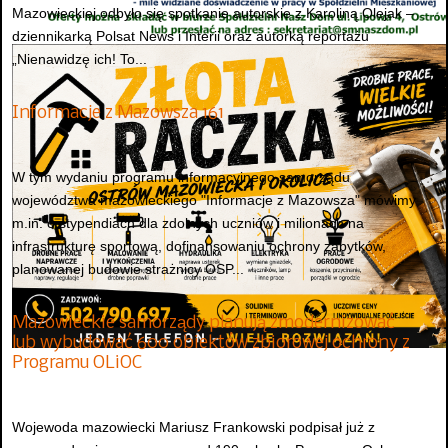
Mazowieckiej odbyło się spotkanie autorskie z Karoliną Olejak –
dziennikarką Polsat News i Interii oraz autorką reportażu
„Nienawidzę ich! To...
Informacje z Mazowsza 161
W tym wydaniu programu informacyjnego samorządu
województwa mazowieckiego "Informacje z Mazowsza" mówimy
m.in. o stypendiach dla zdolnych uczniów i milionach na
infrastrukturę sportową, dofinansowaniu ochrony zabytków,
planowanej budowie strażnicy OSP...
Mazowieckie samorządy planują zmodernizować
lub wybudować 600 obiektów zbiorowej ochrony z
Programu OLiOC
Wojewoda mazowiecki Mariusz Frankowski podpisał już z