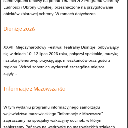
samorządami umowy na ponad 190 mln zł z Programu Ochrony
Ludności i Obrony Cywilnej, przeznaczone na przygotowanie
obiektów zbiorowej ochrony. W ramach dotychczas...
Dionizje 2026
XXVIII Międzynarodowy Festiwal Teatralny Dionizje, odbywający
się w dniach 10–12 lipca 2026 roku, połączył spektakle, muzykę
i sztukę plenerową, przyciągając mieszkańców oraz gości z
regionu. Wśród sobotnich wydarzeń szczególne miejsce
zajęły...
Informacje z Mazowsza 160
W tym wydaniu programu informacyjnego samorządu
województwa mazowieckiego "Informacje z Mazowsza"
zapraszamy na specjalny wakacyjny odcinek, w którym
zabierzemy Państwa na wędrówkę po mazowieckich szlakach