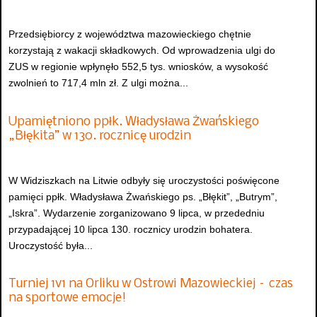
Przedsiębiorcy z województwa mazowieckiego chętnie
korzystają z wakacji składkowych. Od wprowadzenia ulgi do
ZUS w regionie wpłynęło 552,5 tys. wniosków, a wysokość
zwolnień to 717,4 mln zł. Z ulgi można...
Upamiętniono ppłk. Władysława Żwańskiego
„Błękita” w 130. rocznicę urodzin
W Widziszkach na Litwie odbyły się uroczystości poświęcone
pamięci ppłk. Władysława Żwańskiego ps. „Błękit”, „Butrym”,
„Iskra”. Wydarzenie zorganizowano 9 lipca, w przededniu
przypadającej 10 lipca 130. rocznicy urodzin bohatera.
Uroczystość była...
Turniej 1v1 na Orliku w Ostrowi Mazowieckiej – czas
na sportowe emocje!