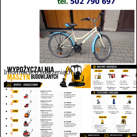
Informacje o zdarzeniach
1
2
3
4
5
6
7
8