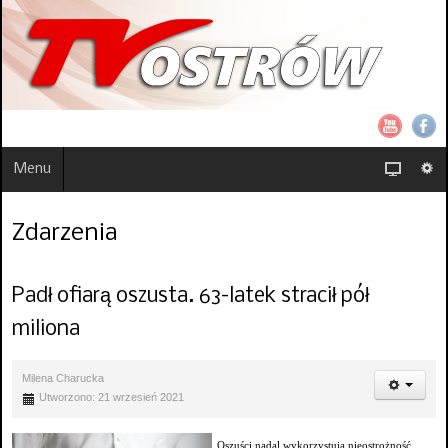
Menu
Zdarzenia
Padł ofiarą oszusta. 63-latek stracił pół
miliona
Milena Charucka
Utworzono: 21 wrzesień 2021
Oszuści nadal wykorzystują nieostrożność