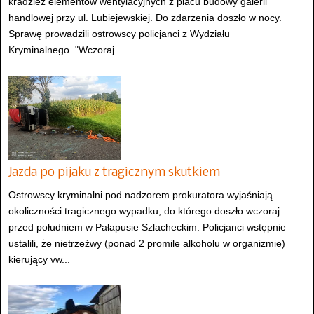
kradzież elementów wentylacyjnych z placu budowy galerii
handlowej przy ul. Lubiejewskiej. Do zdarzenia doszło w nocy.
Sprawę prowadzili ostrowscy policjanci z Wydziału
Kryminalnego. "Wczoraj...
Jazda po pijaku z tragicznym skutkiem
Ostrowscy kryminalni pod nadzorem prokuratora wyjaśniają
okoliczności tragicznego wypadku, do którego doszło wczoraj
przed południem w Pałapusie Szlacheckim. Policjanci wstępnie
ustalili, że nietrzeźwy (ponad 2 promile alkoholu w organizmie)
kierujący vw...