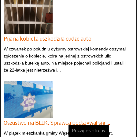
Pijana kobieta uszkodziła cudze auto
W czwartek po południu dyżurny ostrowskiej komendy otrzymał
zgłoszenie o kobiecie, która na jednej z ostrowskich ulic
uszkodziła butelką auto. Na miejsce pojechali policjanci i ustalili,
że 22-latka jest nietrzeźwa i...
Oszustwo na BLIK. Sprawca podszywał się …
Początek strony
W piątek mieszkanka gminy Wąsewo zgłosiła, że oszust,