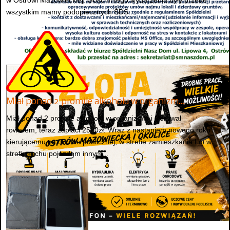
w Ostrowi Mazowieckiej. Gośćmi tego wydarzenia były przede
wszystkim mamy podopiecznych ŚDS...
Miał ponad 2 promile alkoholu w organizm…
Miał ponad 2 promile alkoholu w organizmie i kierował
rowerem, teraz zapłaci 2500zł. Wraz z nastaniem nowego roku
kierującemu na drodze publicznej, w strefie zamieszkania lub w
strefie ruchu pojazdem innym...