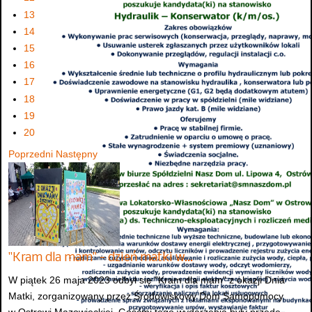
13
14
15
16
17
18
19
20
Poprzedni
Następny
"Kram dla mam" - dzień matki w…
W piątek 26 maja 2023 odbył się "Kram dla mam" z okazji Dnia
Matki, zorganizowany przez Środowiskowy Dom Samopomocy