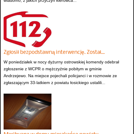
wiadomo, z jakich przyczyn kierowca...
Zgłosił bezpodstawną interwencję. Został…
W poniedziałek w nocy dyżurny ostrowskiej komendy odebrał
zgłoszenie z WCPR o mężczyźnie pobitym w gminie
Andrzejewo. Na miejsce pojechali policjanci i w rozmowie ze
zgłaszającym 33-latkiem z powiatu łosickiego ustalili...