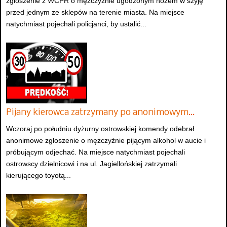
zgłoszenie z WCPR o mężczyźnie ugodzonym nożem w szyję
przed jednym ze sklepów na terenie miasta. Na miejsce
natychmiast pojechali policjanci, by ustalić...
Pijany kierowca zatrzymany po anonimowym…
Wczoraj po południu dyżurny ostrowskiej komendy odebrał
anonimowe zgłoszenie o mężczyźnie pijącym alkohol w aucie i
próbującym odjechać. Na miejsce natychmiast pojechali
ostrowscy dzielnicowi i na ul. Jagiellońskiej zatrzymali
kierującego toyotą...