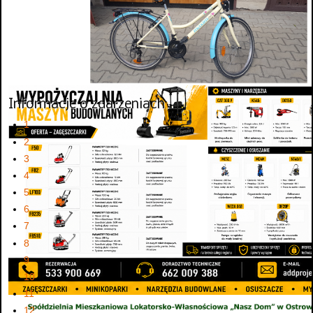
Informacje o zdarzeniach
1
2
3
4
5
6
7
8
9
10
11
12