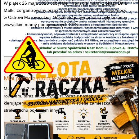
W piątek 26 maja 2023 odbył się "Kram dla mam" z okazji Dnia
Matki, zorganizowany przez Środowiskowy Dom Samopomocy
w Ostrowi Mazowieckiej. Gośćmi tego wydarzenia były przede
wszystkim mamy podopiecznych ŚDS...
Miał ponad 2 promile alkoholu w organizm…
Miał ponad 2 promile alkoholu w organizmie i kierował
rowerem, teraz zapłaci 2500zł. Wraz z nastaniem nowego roku
kierującemu na drodze publicznej, w strefie zamieszkania lub w
strefie ruchu pojazdem innym...