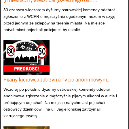
3 miesięczny areszt dla 38-letniego ostr…
30 czerwca wieczorem dyżurny ostrowskiej komendy odebrał
zgłoszenie z WCPR o mężczyźnie ugodzonym nożem w szyję
przed jednym ze sklepów na terenie miasta. Na miejsce
natychmiast pojechali policjanci, by ustalić...
Pijany kierowca zatrzymany po anonimowym…
Wczoraj po południu dyżurny ostrowskiej komendy odebrał
anonimowe zgłoszenie o mężczyźnie pijącym alkohol w aucie i
próbującym odjechać. Na miejsce natychmiast pojechali
ostrowscy dzielnicowi i na ul. Jagiellońskiej zatrzymali
kierującego toyotą...