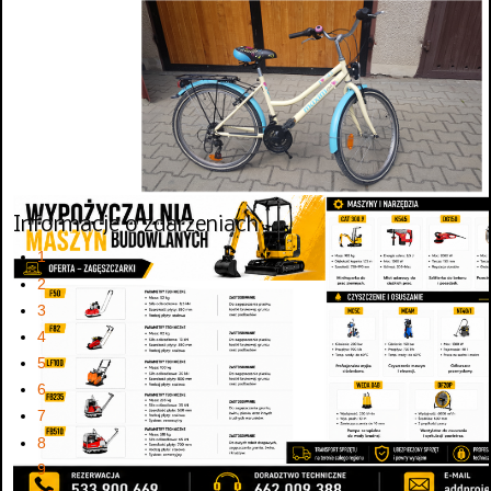
Informacje o zdarzeniach
1
2
3
4
5
6
7
8
9