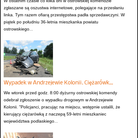
W ostatnim czasie co kilka dni w ostrowskiej komendzie
zgłaszane są oszustwa internetowe, polegające na przesłaniu
linka. Tym razem ofiarą przestępstwa padła sprzedawczyni. W
piątek po południu 36-letnia mieszkanka powiatu
ostrowskiego...
Wypadek w Andrzejewie Kolonii. Ciężarówk…
We wtorek przed godz. 8:00 dyżurny ostrowskiej komendy
odebrał zgłoszenie o wypadku drogowym w Andrzejewie
Kolonii. "Policjanci, pracując na miejscu, wstępnie ustalili, że
kierujący ciężarówką z naczepą 59-letni mieszkaniec
województwa podlaskiego...