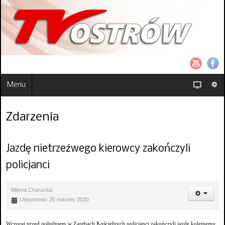
Menu
Zdarzenia
Jazdę nietrzeźwego kierowcy zakończyli
policjanci
Milena Charucka
Utworzono: 25 marzec 2020
Wczoraj przed południem w Zarębach Kościelnych policjanci zakończyli jazdę kolejnemu