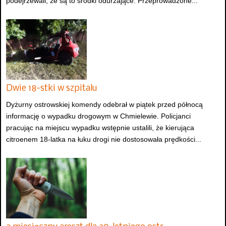
podejrzewali, że są to środki odurzające. Przeprowadzone...
Dwie 18-stki w szpitalu
Dyżurny ostrowskiej komendy odebrał w piątek przed północą
informację o wypadku drogowym w Chmielewie. Policjanci
pracując na miejscu wypadku wstępnie ustalili, że kierująca
citroenem 18-latka na łuku drogi nie dostosowała prędkości...