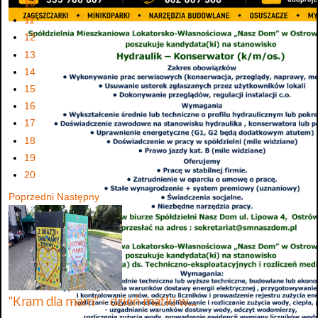
10
11
12
13
14
15
16
17
18
19
20
Poprzedni
Następny
"Kram dla mam" - dzień matki w…