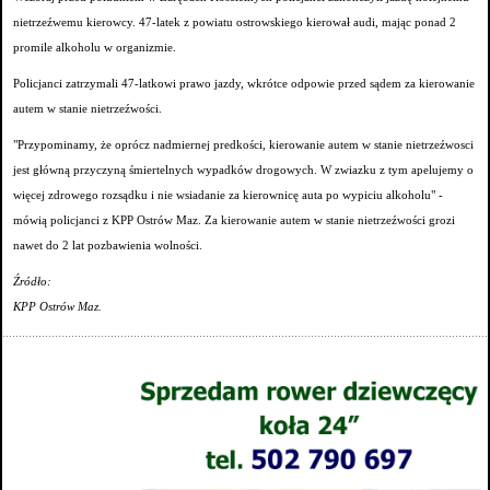
nietrzeźwemu kierowcy. 47-latek z powiatu ostrowskiego kierował audi, mając ponad 2
promile alkoholu w organizmie.
Policjanci zatrzymali 47-latkowi prawo jazdy, wkrótce odpowie przed sądem za kierowanie
autem w stanie nietrzeźwości.
"Przypominamy, że oprócz nadmiernej predkości, kierowanie autem w stanie nietrzeźwosci
jest główną przyczyną śmiertelnych wypadków drogowych. W zwiazku z tym apelujemy o
więcej zdrowego rozsądku i nie wsiadanie za kierownicę auta po wypiciu alkoholu" -
mówią policjanci z KPP Ostrów Maz. Za kierowanie autem w stanie nietrzeźwości grozi
nawet do 2 lat pozbawienia wolności.
Źródło:
KPP Ostrów Maz.