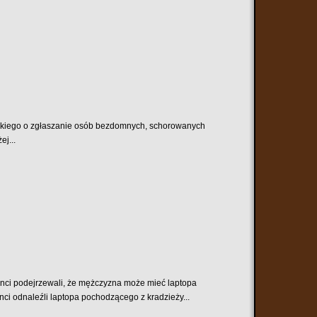
wskiego o zgłaszanie osób bezdomnych, schorowanych
j...
janci podejrzewali, że mężczyzna może mieć laptopa
ci odnaleźli laptopa pochodzącego z kradzieży...