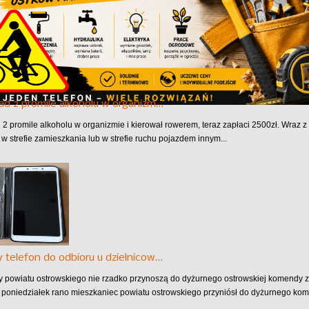
ad 2 promile alkoholu w organizm…
 2 promile alkoholu w organizmie i kierował rowerem, teraz zapłaci 2500zł. Wraz
 w strefie zamieszkania lub w strefie ruchu pojazdem innym...
 telefon do odbioru u dzielnicow…
 powiatu ostrowskiego nie rzadko przynoszą do dyżurnego ostrowskiej komendy z
W poniedziałek rano mieszkaniec powiatu ostrowskiego przyniósł do dyżurnego kom