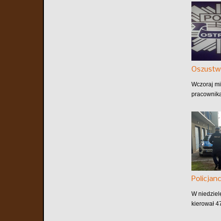
Oszustw
Wczoraj mi
pracownika
Policjan
W niedziel
kierował 4