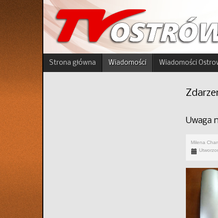
Strona główna
Wiadomości
Wiadomości Ostro
Zdarze
Uwaga na
Milena Cha
Utworzo