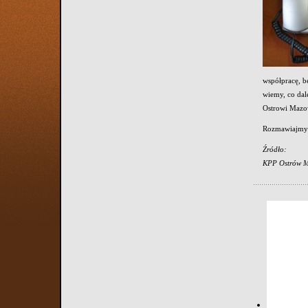
współpracę, b
wiemy, co dal
Ostrowi Mazow
Rozmawiajmy z
Źródło:
KPP Ostrów M