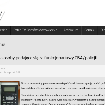
wskie
Extra TV Ostrów Mazowiecka
Archiwum
Cennik
O 
nia
 osoby podające się za funkcjonariuszy CBA/policji!
rucka
no: 14 styczeń 2021
Drodzy mieszkańcy powiatu ostrowskiego! Oszuści nie rezygnują i nadal podaj
Przez telefon, gdy nie widzimy rozmówcy, nie mamy możliwości zweryfikow
"Pamiętajmy, aby absolutnie nigdy nie podawać przez telefon haseł i kodów
trzymamy w domu lub w banku. Absolutnie nie wypłacajmy z banku pienięd
bankowy. Oszuści moga również namawiać do zaciągnięcie kredytu w banku" -