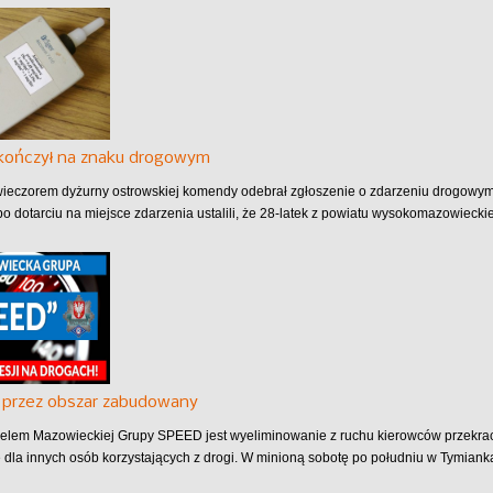
akończył na znaku drogowym
ieczorem dyżurny ostrowskiej komendy odebrał zgłoszenie o zdarzeniu drogowy
po dotarciu na miejsce zdarzenia ustalili, że 28-latek z powiatu wysokomazowieckie
 przez obszar zabudowany
lem Mazowieckiej Grupy SPEED jest wyeliminowanie z ruchu kierowców przekra
 dla innych osób korzystających z drogi. W minioną sobotę po południu w Tymianka