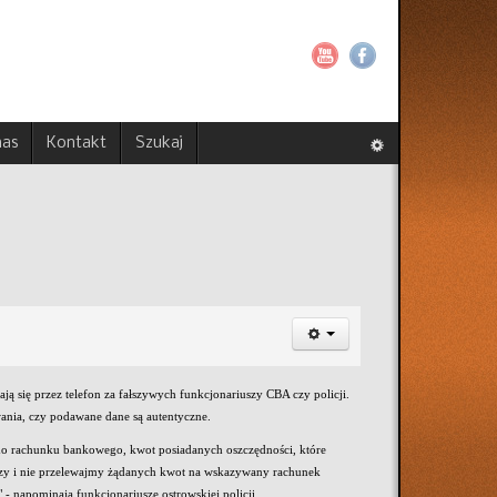
nas
Kontakt
Szukaj
ą się przez telefon za fałszywych funkcjonariuszy CBA czy policji.
ania, czy podawane dane są autentyczne.
 do rachunku bankowego, kwot posiadanych oszczędności, które
zy i nie przelewajmy żądanych kwot na wskazywany rachunek
 napominają funkcjonariusze ostrowskiej policji.