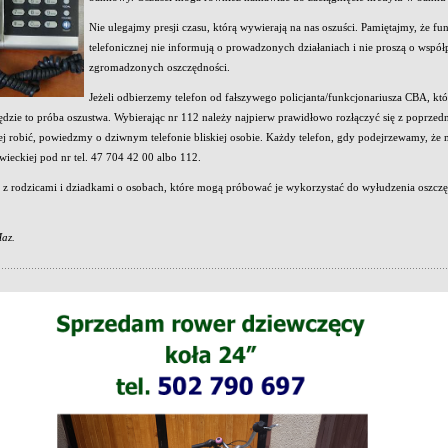
Nie ulegajmy presji czasu, którą wywierają na nas oszuści. Pamiętajmy, 
telefonicznej nie informują o prowadzonych działaniach i nie proszą o wspó
zgromadzonych oszczędności.
Jeżeli odbierzemy telefon od fałszywego policjanta/funkcjonariusza CBA, kt
ędzie to próba oszustwa. Wybierając nr 112 należy najpierw prawidłowo rozłączyć się z poprz
ej robić, powiedzmy o dziwnym telefonie bliskiej osobie. Każdy telefon, gdy podejrzewamy, ż
ieckiej pod nr tel. 47 704 42 00 albo 112.
 rodzicami i dziadkami o osobach, które mogą próbować je wykorzystać do wyłudzenia oszczęd
az.