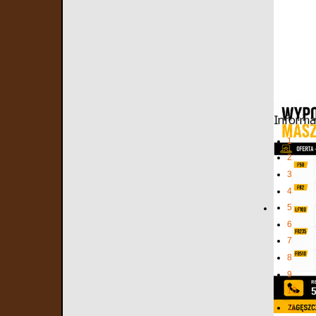
Informa
1
2
3
4
5
6
7
8
9
10
11