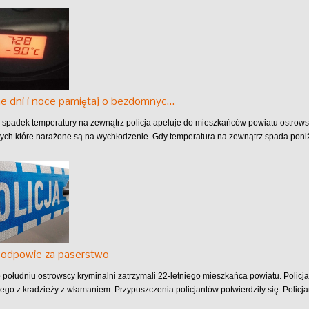
e dni i noce pamiętaj o bezdomnyc…
 spadek temperatury na zewnątrz policja apeluje do mieszkańców powiatu ostro
ych które narażone są na wychłodzenie. Gdy temperatura na zewnątrz spada poniże
k odpowie za paserstwo
 południu ostrowscy kryminalni zatrzymali 22-letniego mieszkańca powiatu. Polic
go z kradzieży z włamaniem. Przypuszczenia policjantów potwierdziły się. Policjan