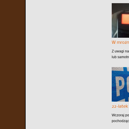
W mroźn
Z uwagi na
lub samotn
22-late
Wczoraj po
pochodzące