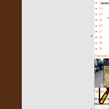
12
13
14
15
16
17
18
19
20
Poprzedni
"Kram dl
W piątek 2
Mazowiecki