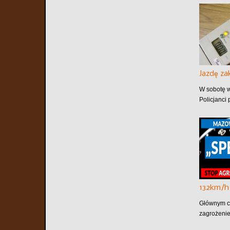
Jazdę z
W sobotę w
Policjanci 
132km/h
Głównym ce
zagrożenie