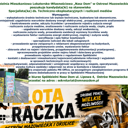
Następny
a mam" - dzień matki w…
6 maja 2023 odbył się "Kram dla mam" z okazji Dnia Matki, zorganizowany prz
ej. Gośćmi tego wydarzenia były przede wszystkim mamy podopiecznych ŚDS...