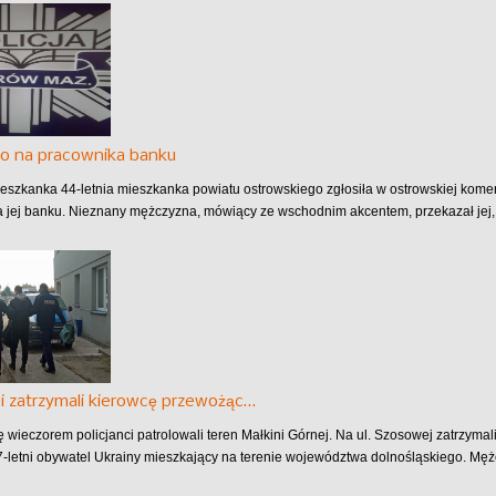
o na pracownika banku
eszkanka 44-letnia mieszkanka powiatu ostrowskiego zgłosiła w ostrowskiej komen
 jej banku. Nieznany mężczyzna, mówiący ze wschodnim akcentem, przekazał jej, 
ci zatrzymali kierowcę przewożąc…
ę wieczorem policjanci patrolowali teren Małkini Górnej. Na ul. Szosowej zatrzymal
7-letni obywatel Ukrainy mieszkający na terenie województwa dolnośląskiego. Męż