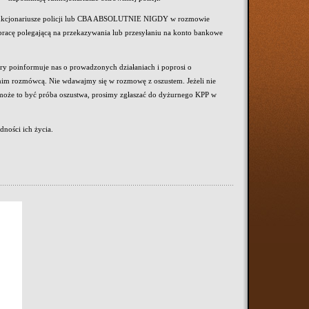
że funkcjonariusze policji lub CBA ABSOLUTNIE NIGDY w rozmowie
łpracę polegającą na przekazywania lub przesyłaniu na konto bankowe
óry poinformuje nas o prowadzonych działaniach i poprosi o
ednim rozmówcą. Nie wdawajmy się w rozmowę z oszustem. Jeżeli nie
e może to być próba oszustwa, prosimy zgłaszać do dyżurnego KPP w
ności ich życia.