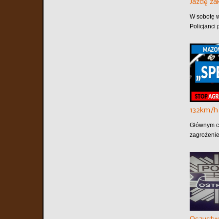
Jazdę z
W sobotę w
Policjanci 
132km/h
Głównym ce
zagrożenie