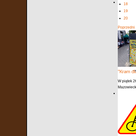
18
19
20
Poprzedni
"Kram dl
W piątek 2
Mazowiecki