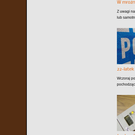
W mroźn
Z uwagi na
lub samotn
22-late
Wczoraj po
pochodzące