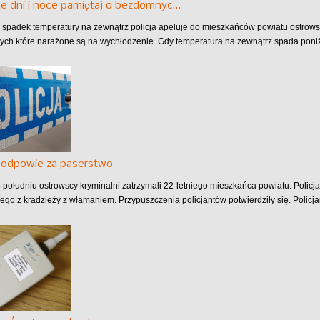
e dni i noce pamiętaj o bezdomnyc…
 spadek temperatury na zewnątrz policja apeluje do mieszkańców powiatu ostro
ych które narażone są na wychłodzenie. Gdy temperatura na zewnątrz spada poniże
k odpowie za paserstwo
 południu ostrowscy kryminalni zatrzymali 22-letniego mieszkańca powiatu. Polic
go z kradzieży z włamaniem. Przypuszczenia policjantów potwierdziły się. Policjan