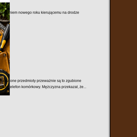
 z nastaniem nowego roku kierującemu na drodze
nalezione przedmioty przeważnie są to zgubione
endy telefon komórkowy. Mężczyzna przekazał, że...