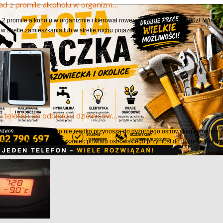
ad 2 promile alkoholu w organizm…
 2 promile alkoholu w organizmie i kierował rowerem, teraz zapłaci 2500zł. Wraz
 w strefie zamieszkania lub w strefie ruchu pojazdem innym...
 telefon do odbioru u dzielnicow…
 powiatu ostrowskiego nie rzadko przynoszą do dyżurnego ostrowskiej komendy z
W poniedziałek rano mieszkaniec powiatu ostrowskiego przyniósł do dyżurnego kom