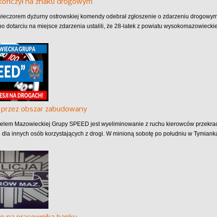
akończył na znaku drogowym
ieczorem dyżurny ostrowskiej komendy odebrał zgłoszenie o zdarzeniu drogowy
po dotarciu na miejsce zdarzenia ustalili, że 28-latek z powiatu wysokomazowieckie
 przez obszar zabudowany
lem Mazowieckiej Grupy SPEED jest wyeliminowanie z ruchu kierowców przekra
 dla innych osób korzystających z drogi. W minioną sobotę po południu w Tymianka