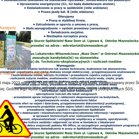
Następny
a mam" - dzień matki w…
6 maja 2023 odbył się "Kram dla mam" z okazji Dnia Matki, zorganizowany prz
ej. Gośćmi tego wydarzenia były przede wszystkim mamy podopiecznych ŚDS...