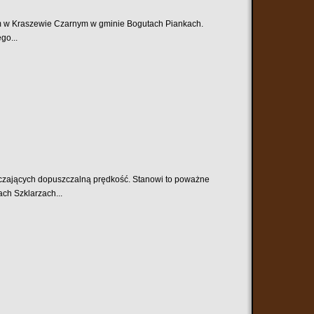
m w Kraszewie Czarnym w gminie Bogutach Piankach.
go...
czających dopuszczalną prędkość. Stanowi to poważne
ch Szklarzach...