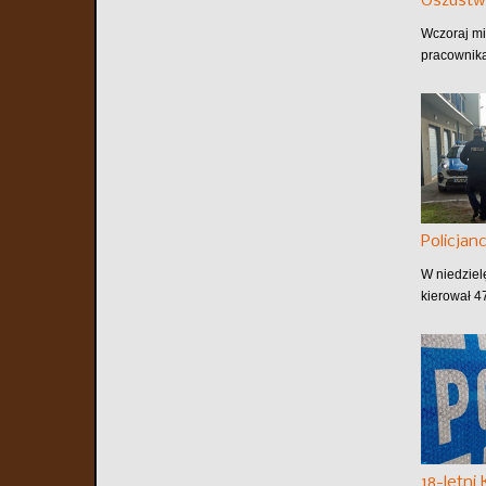
Oszustw
Wczoraj mi
pracownika
Policjan
W niedziel
kierował 4
18-letni