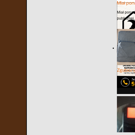
Miał pon
Miał ponad
publicznej,
Zgubiony
Mieszkańcy
telefony. 