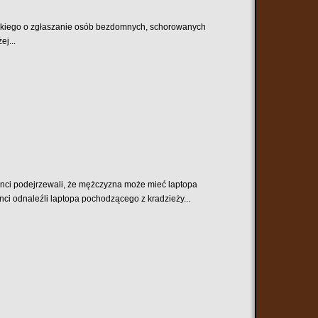
wskiego o zgłaszanie osób bezdomnych, schorowanych
j...
janci podejrzewali, że mężczyzna może mieć laptopa
ci odnaleźli laptopa pochodzącego z kradzieży...