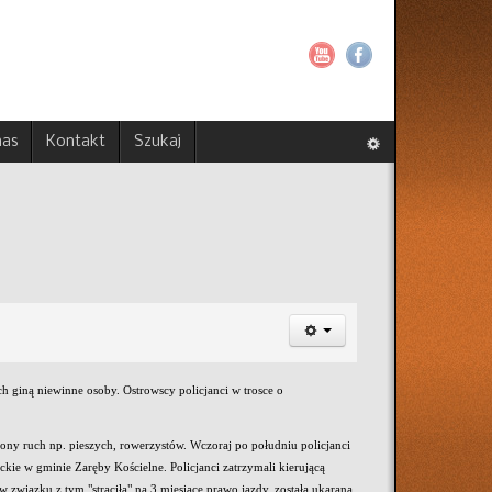
nas
Kontakt
Szukaj
giną niewinne osoby. Ostrowscy policjanci w trosce o
ony ruch np. pieszych, rowerzystów. Wczoraj po południu policjanci
e w gminie Zaręby Kościelne. Policjanci zatrzymali kierującą
związku z tym "straciła" na 3 miesiące prawo jazdy, została ukarana