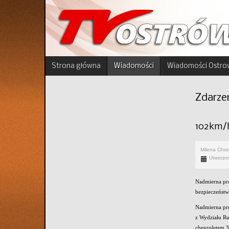
Strona główna
Wiadomości
Wiadomości Ostro
Zdarze
102km/h
Milena Cha
Utworzo
Nadmierna prę
bezpieczeństw
Nadmierna prę
z Wydziału Ru
chevroletem 3