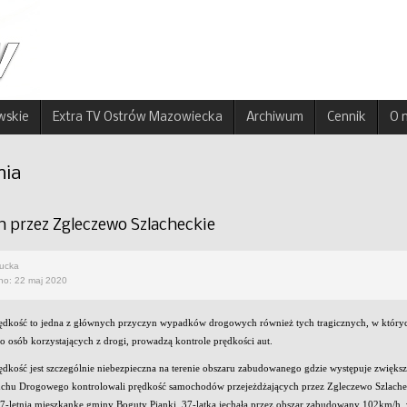
wskie
Extra TV Ostrów Mazowiecka
Archiwum
Cennik
O 
nia
 przez Zgleczewo Szlacheckie
rucka
no: 22 maj 2020
dkość to jedna z głównych przyczyn wypadków drogowych również tych tragicznych, w których 
o osób korzystających z drogi, prowadzą kontrole prędkości aut.
dkość jest szczególnie niebezpieczna na terenie obszaru zabudowanego gdzie występuje zwiększ
chu Drogowego kontrolowali prędkość samochodów przejeżdżających przez Zgleczewo Szlachecki
7-letnią mieszkankę gminy Boguty Pianki. 37-latka jechała przez obszar zabudowany 102km/h, w 