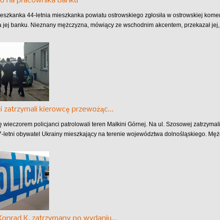
o na pracownika banku
eszkanka 44-letnia mieszkanka powiatu ostrowskiego zgłosiła w ostrowskiej komen
 jej banku. Nieznany mężczyzna, mówiący ze wschodnim akcentem, przekazał jej, 
ci zatrzymali kierowcę przewożąc…
ę wieczorem policjanci patrolowali teren Małkini Górnej. Na ul. Szosowej zatrzymal
7-letni obywatel Ukrainy mieszkający na terenie województwa dolnośląskiego. Męż
 Konrad K. zatrzymany po wydaniu…