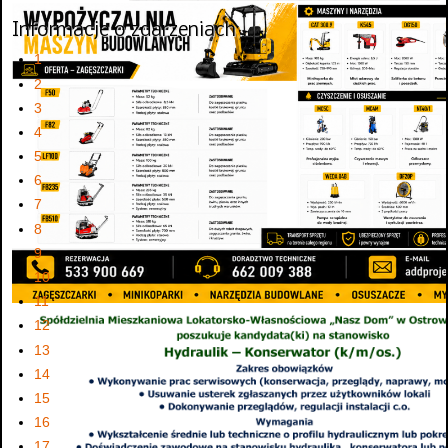
Informacje o zdarzeniach
1
2
3
4
5
6
7
8
9
10
11
12
13
14
15
16
17