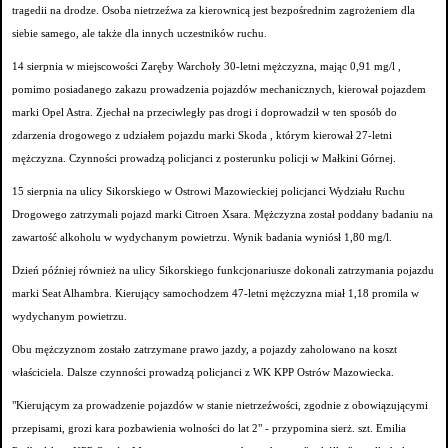
tragedii na drodze. Osoba nietrzeźwa za kierownicą jest bezpośrednim zagrożeniem dla
siebie samego, ale także dla innych uczestników ruchu.
14 sierpnia w miejscowości Zaręby Warchoły 30-letni mężczyzna, mając 0,91 mg/l ,
pomimo posiadanego zakazu prowadzenia pojazdów mechanicznych, kierował pojazdem
marki Opel Astra. Zjechał na przeciwległy pas drogi i doprowadził w ten sposób do
zdarzenia drogowego z udziałem pojazdu marki Skoda , którym kierował 27-letni
mężczyzna. Czynności prowadzą policjanci z posterunku policji w Małkini Górnej.
15 sierpnia na ulicy Sikorskiego w Ostrowi Mazowieckiej policjanci Wydziału Ruchu
Drogowego zatrzymali pojazd marki Citroen Xsara. Mężczyzna został poddany badaniu na
zawartość alkoholu w wydychanym powietrzu. Wynik badania wyniósł 1,80 mg/l.
Dzień później również na ulicy Sikorskiego funkcjonariusze dokonali zatrzymania pojazdu
marki Seat Alhambra. Kierujący samochodzem 47-letni mężczyzna miał 1,18 promila w
wydychanym powietrzu.
Obu mężczyznom zostało zatrzymane prawo jazdy, a pojazdy zaholowano na koszt
właściciela. Dalsze czynności prowadzą policjanci z WK KPP Ostrów Mazowiecka.
"Kierującym za prowadzenie pojazdów w stanie nietrzeźwości, zgodnie z obowiązującymi
przepisami, grozi kara pozbawienia wolności do lat 2" - przypomina sierż. szt. Emilia