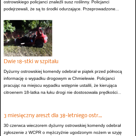
ostrowskiego policjanci znaleźli susz roślinny. Policjanci
podejrzewali, że są to środki odurzające. Przeprowadzone...
Dwie 18-stki w szpitalu
Dyżurny ostrowskiej komendy odebrał w piątek przed północą
informację o wypadku drogowym w Chmielewie. Policjanci
pracując na miejscu wypadku wstępnie ustalili, że kierująca
citroenem 18-latka na łuku drogi nie dostosowała prędkości...
3 miesięczny areszt dla 38-letniego ostr…
30 czerwca wieczorem dyżurny ostrowskiej komendy odebrał
zgłoszenie z WCPR o mężczyźnie ugodzonym nożem w szyję