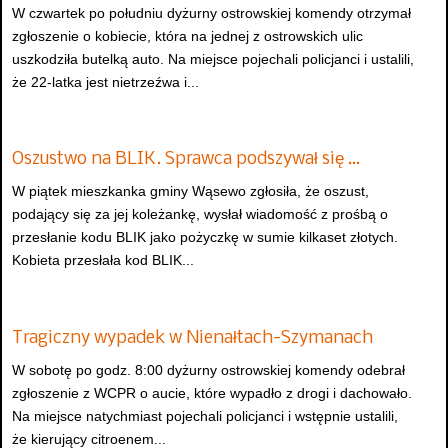
W czwartek po południu dyżurny ostrowskiej komendy otrzymał
zgłoszenie o kobiecie, która na jednej z ostrowskich ulic
uszkodziła butelką auto. Na miejsce pojechali policjanci i ustalili,
że 22-latka jest nietrzeźwa i...
Oszustwo na BLIK. Sprawca podszywał się …
W piątek mieszkanka gminy Wąsewo zgłosiła, że oszust,
podający się za jej koleżankę, wysłał wiadomość z prośbą o
przesłanie kodu BLIK jako pożyczkę w sumie kilkaset złotych.
Kobieta przesłała kod BLIK...
Tragiczny wypadek w Nienałtach-Szymanach
W sobotę po godz. 8:00 dyżurny ostrowskiej komendy odebrał
zgłoszenie z WCPR o aucie, które wypadło z drogi i dachowało.
Na miejsce natychmiast pojechali policjanci i wstępnie ustalili,
że kierujący citroenem...