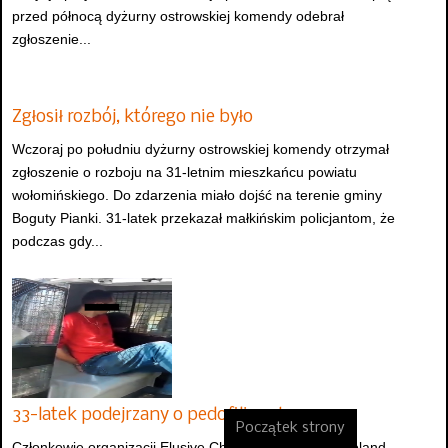
przed północą dyżurny ostrowskiej komendy odebrał
zgłoszenie...
Zgłosił rozbój, którego nie było
Wczoraj po południu dyżurny ostrowskiej komendy otrzymał
zgłoszenie o rozboju na 31-letnim mieszkańcu powiatu
wołomińskiego. Do zdarzenia miało dojść na terenie gminy
Boguty Pianki. 31-latek przekazał małkińskim policjantom, że
podczas gdy...
33-latek podejrzany o pedofilię zatrzyma…
Początek strony
Członkowie organizacji Elusive Child Protection Unit Poland