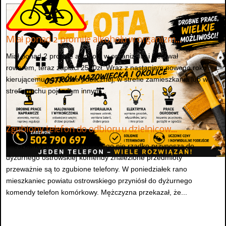
Miał ponad 2 promile alkoholu w organizm…
Miał ponad 2 promile alkoholu w organizmie i kierował
rowerem, teraz zapłaci 2500zł. Wraz z nastaniem nowego roku
kierującemu na drodze publicznej, w strefie zamieszkania lub w
strefie ruchu pojazdem innym...
Zgubiony telefon do odbioru u dzielnicow…
Mieszkańcy powiatu ostrowskiego nie rzadko przynoszą do
dyżurnego ostrowskiej komendy znalezione przedmioty
przeważnie są to zgubione telefony. W poniedziałek rano
mieszkaniec powiatu ostrowskiego przyniósł do dyżurnego
komendy telefon komórkowy. Mężczyzna przekazał, że...