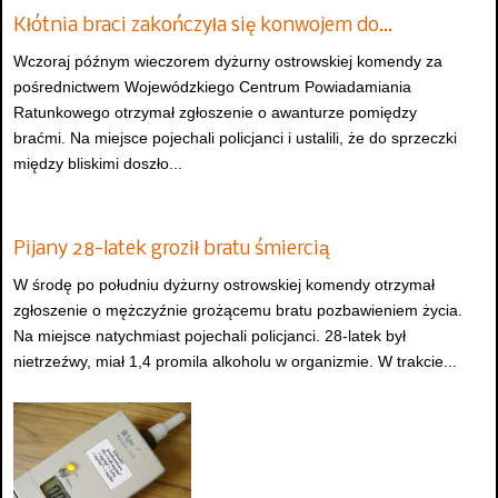
Kłótnia braci zakończyła się konwojem do…
Wczoraj późnym wieczorem dyżurny ostrowskiej komendy za
pośrednictwem Wojewódzkiego Centrum Powiadamiania
Ratunkowego otrzymał zgłoszenie o awanturze pomiędzy
braćmi. Na miejsce pojechali policjanci i ustalili, że do sprzeczki
między bliskimi doszło...
Pijany 28-latek groził bratu śmiercią
W środę po południu dyżurny ostrowskiej komendy otrzymał
zgłoszenie o mężczyźnie grożącemu bratu pozbawieniem życia.
Na miejsce natychmiast pojechali policjanci. 28-latek był
nietrzeźwy, miał 1,4 promila alkoholu w organizmie. W trakcie...