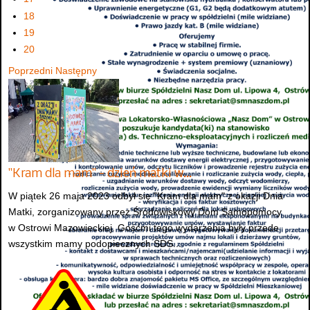
18
19
20
Poprzedni
Następny
"Kram dla mam" - dzień matki w…
W piątek 26 maja 2023 odbył się "Kram dla mam" z okazji Dnia
Matki, zorganizowany przez Środowiskowy Dom Samopomocy
w Ostrowi Mazowieckiej. Gośćmi tego wydarzenia były przede
wszystkim mamy podopiecznych ŚDS...