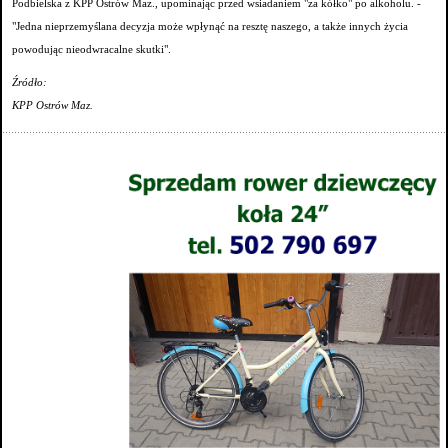
Podbielska z KPP Ostrów Maz., upominając przed wsiadaniem "za kółko" po alkoholu. -
"Jedna nieprzemyślana decyzja może wpłynąć na resztę naszego, a także innych życia
powodując nieodwracalne skutki".
Źródło:
KPP Ostrów Maz.