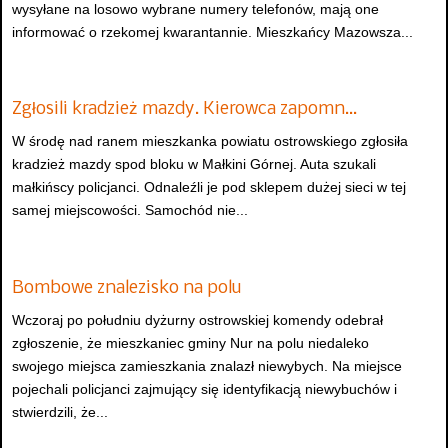
wysyłane na losowo wybrane numery telefonów, mają one
informować o rzekomej kwarantannie. Mieszkańcy Mazowsza...
Zgłosili kradzież mazdy. Kierowca zapomn…
W środę nad ranem mieszkanka powiatu ostrowskiego zgłosiła
kradzież mazdy spod bloku w Małkini Górnej. Auta szukali
małkińscy policjanci. Odnaleźli je pod sklepem dużej sieci w tej
samej miejscowości. Samochód nie...
Bombowe znalezisko na polu
Wczoraj po południu dyżurny ostrowskiej komendy odebrał
zgłoszenie, że mieszkaniec gminy Nur na polu niedaleko
swojego miejsca zamieszkania znalazł niewybych. Na miejsce
pojechali policjanci zajmujący się identyfikacją niewybuchów i
stwierdzili, że...