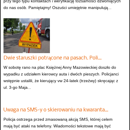
przy tego typu kontaktach i weryfikację tożsamości dzwoniących
do nas osób. Pamiętajmy! Oszuści umiejętnie manipulują...
Dwie staruszki potrącone na pasach. Poli…
W sobotę rano na plac Księżnej Anny Mazowieckiej doszło do
wypadku z udziałem kierowcy auta i dwóch pieszych. Policjanci
wstępnie ustalili, że kierujący vw 24-latek (trzeźwy) skręcając z
ul. 3-go Maja...
Uwaga na SMS-y o skierowaniu na kwaranta…
Policja ostrzega przed zmasowaną akcją SMS, której celem
mają być ataki na telefony. Wiadomości tekstowe mają być