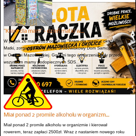
"Kram dla mam" - dzień matki w…
W piątek 26 maja 2023 odbył się "Kram dla mam" z okazji Dnia
Matki, zorganizowany przez Środowiskowy Dom Samopomocy
w Ostrowi Mazowieckiej. Gośćmi tego wydarzenia były przede
wszystkim mamy podopiecznych ŚDS...
Miał ponad 2 promile alkoholu w organizm…
Miał ponad 2 promile alkoholu w organizmie i kierował
rowerem, teraz zapłaci 2500zł. Wraz z nastaniem nowego roku