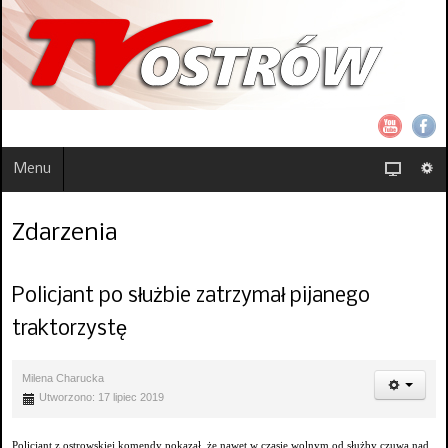
Menu
Zdarzenia
Policjant po służbie zatrzymał pijanego
traktorzystę
Milena Charucka
Utworzono: 17 lipiec 2019
Policjant z ostrowskiej komendy pokazał, że nawet w czasie wolnym od służby czuwa nad