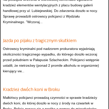
kradzież elementów wentylacyjnych z placu budowy galerii
handlowej przy ul. Lubiejewskiej. Do zdarzenia doszło w nocy.
Sprawę prowadzili ostrowscy policjanci z Wydziału
Kryminalnego. "Wczoraj...
Jazda po pijaku z tragicznym skutkiem
Ostrowscy kryminalni pod nadzorem prokuratora wyjaśniają
okoliczności tragicznego wypadku, do którego doszło wczoraj
przed południem w Pałapusie Szlacheckim. Policjanci wstępnie
ustalili, że nietrzeźwy (ponad 2 promile alkoholu w organizmie)
kierujący vw...
Kradzież dwóch koni w Broku
Małkińscy policjanci prowadzą czynności w sprawie kradzieży
dwóch koni, do której doszło w nocy z środy na czwartek w
Broku. Policja zwraca się z prośbą o pomoc do mieszkańców