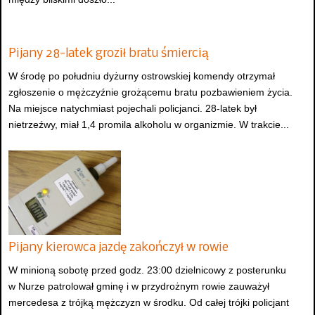
Pijany 28-latek groził bratu śmiercią
W środę po południu dyżurny ostrowskiej komendy otrzymał
zgłoszenie o mężczyźnie grożącemu bratu pozbawieniem życia.
Na miejsce natychmiast pojechali policjanci. 28-latek był
nietrzeźwy, miał 1,4 promila alkoholu w organizmie. W trakcie...
Pijany kierowca jazdę zakończył w rowie
W minioną sobotę przed godz. 23:00 dzielnicowy z posterunku
w Nurze patrolował gminę i w przydrożnym rowie zauważył
mercedesa z trójką mężczyzn w środku. Od całej trójki policjant