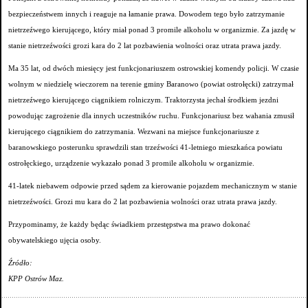
bezpieczeństwem innych i reaguje na łamanie prawa. Dowodem tego było zatrzymanie
nietrzeźwego kierującego, który miał ponad 3 promile alkoholu w organizmie. Za jazdę w
stanie nietrzeźwości grozi kara do 2 lat pozbawienia wolności oraz utrata prawa jazdy.
Ma 35 lat, od dwóch miesięcy jest funkcjonariuszem ostrowskiej komendy policji. W czasie
wolnym w niedzielę wieczorem na terenie gminy Baranowo (powiat ostrołęcki) zatrzymał
nietrzeźwego kierującego ciągnikiem rolniczym. Traktorzysta jechał środkiem jezdni
powodując zagrożenie dla innych uczestników ruchu. Funkcjonariusz bez wahania zmusił
kierującego ciągnikiem do zatrzymania. Wezwani na miejsce funkcjonariusze z
baranowskiego posterunku sprawdzili stan trzeźwości 41-letniego mieszkańca powiatu
ostrołęckiego, urządzenie wykazało ponad 3 promile alkoholu w organizmie.
41-latek niebawem odpowie przed sądem za kierowanie pojazdem mechanicznym w stanie
nietrzeźwości. Grozi mu kara do 2 lat pozbawienia wolności oraz utrata prawa jazdy.
Przypominamy, że każdy będąc świadkiem przestępstwa ma prawo dokonać
obywatelskiego ujęcia osoby.
Źródło:
KPP Ostrów Maz.