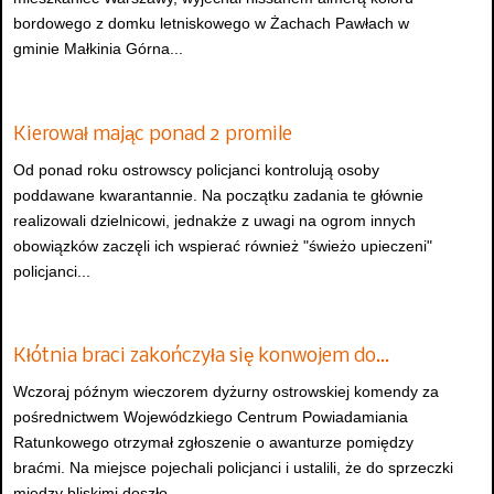
bordowego z domku letniskowego w Żachach Pawłach w
gminie Małkinia Górna...
Kierował mając ponad 2 promile
Od ponad roku ostrowscy policjanci kontrolują osoby
poddawane kwarantannie. Na początku zadania te głównie
realizowali dzielnicowi, jednakże z uwagi na ogrom innych
obowiązków zaczęli ich wspierać również "świeżo upieczeni"
policjanci...
Kłótnia braci zakończyła się konwojem do…
Wczoraj późnym wieczorem dyżurny ostrowskiej komendy za
pośrednictwem Wojewódzkiego Centrum Powiadamiania
Ratunkowego otrzymał zgłoszenie o awanturze pomiędzy
braćmi. Na miejsce pojechali policjanci i ustalili, że do sprzeczki
między bliskimi doszło...