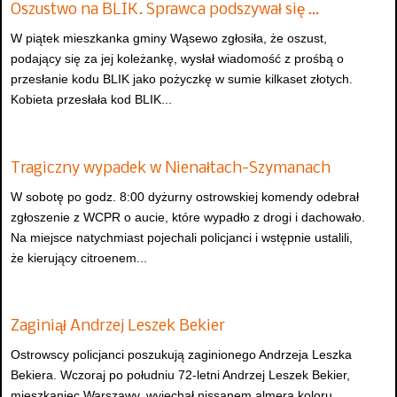
Oszustwo na BLIK. Sprawca podszywał się …
W piątek mieszkanka gminy Wąsewo zgłosiła, że oszust,
podający się za jej koleżankę, wysłał wiadomość z prośbą o
przesłanie kodu BLIK jako pożyczkę w sumie kilkaset złotych.
Kobieta przesłała kod BLIK...
Tragiczny wypadek w Nienałtach-Szymanach
W sobotę po godz. 8:00 dyżurny ostrowskiej komendy odebrał
zgłoszenie z WCPR o aucie, które wypadło z drogi i dachowało.
Na miejsce natychmiast pojechali policjanci i wstępnie ustalili,
że kierujący citroenem...
Zaginiął Andrzej Leszek Bekier
Ostrowscy policjanci poszukują zaginionego Andrzeja Leszka
Bekiera. Wczoraj po południu 72-letni Andrzej Leszek Bekier,
mieszkaniec Warszawy, wyjechał nissanem almerą koloru