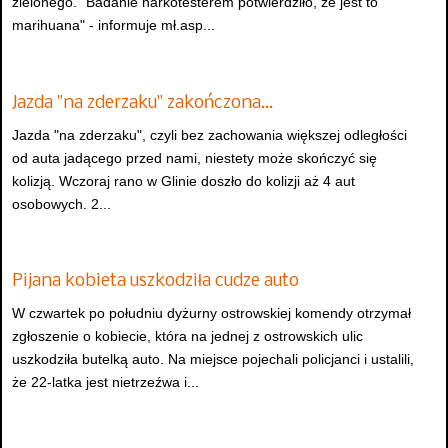
zielonego. "Badanie narkotesterem potwierdziło, że jest to
marihuana" - informuje mł.asp...
Jazda "na zderzaku" zakończona…
Jazda "na zderzaku", czyli bez zachowania większej odległości
od auta jadącego przed nami, niestety może skończyć się
kolizją. Wczoraj rano w Glinie doszło do kolizji aż 4 aut
osobowych. 2...
Pijana kobieta uszkodziła cudze auto
W czwartek po południu dyżurny ostrowskiej komendy otrzymał
zgłoszenie o kobiecie, która na jednej z ostrowskich ulic
uszkodziła butelką auto. Na miejsce pojechali policjanci i ustalili,
że 22-latka jest nietrzeźwa i...