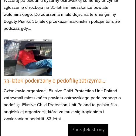
Wczoraj po południu dyżurny ostrowskiej komendy otrzymał
zgłoszenie o rozboju na 31-letnim mieszkańcu powiatu
wołomińskiego. Do zdarzenia miało dojść na terenie gminy
Boguty Pianki. 31-latek przekazał małkińskim policjantom, że
podczas gdy...
33-latek podejrzany o pedofilię zatrzyma…
Członkowie organizacji Elusive Child Protection Unit Poland
zatrzymali mieszkańca powiatu ostrowskiego podejrzanego o
pedofilię. Elusive Child Protection Unit Poland to polska filia
angielskiej organizacji, które zajmuje się tropieniem i
zwalczaniem pedofilii. 33-letni...
Początek strony