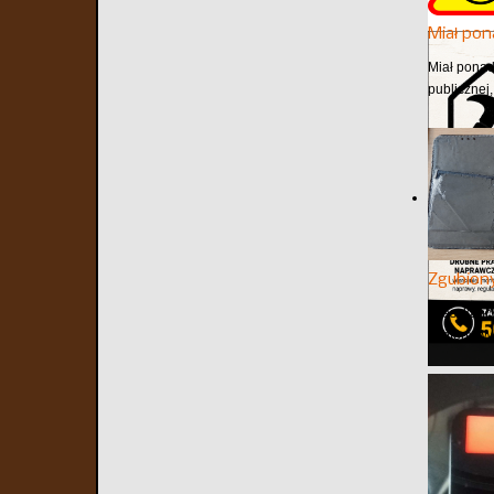
Miał pon
Miał ponad
publicznej,
Zgubiony
Mieszkańcy
telefony. 