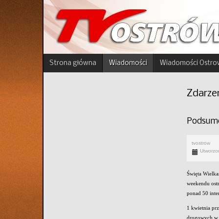
Strona główna
Wiadomości
Wiadomości Ostro
Zdarze
Podsumo
tvostrow
Utworzo
Święta Wielka
weekendu ostr
ponad 50 inte
1 kwietnia pr
drogowych w w