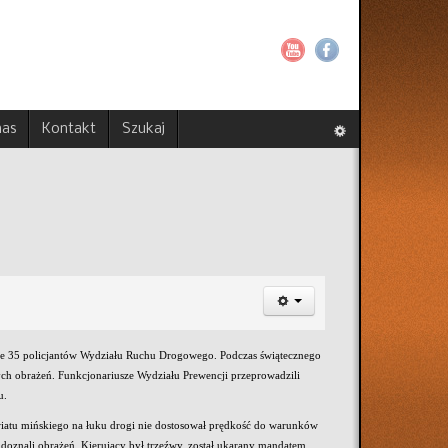
nas
Kontakt
Szukaj
mie 35 policjantów Wydziału Ruchu Drogowego. Podczas świątecznego
zych obrażeń. Funkcjonariusze Wydziału Prewencji przeprowadzili
u.
owiatu mińskiego na łuku drogi nie dostosował prędkość do warunków
doznali obrażeń. Kierujący był trzeźwy, został ukarany mandatem.