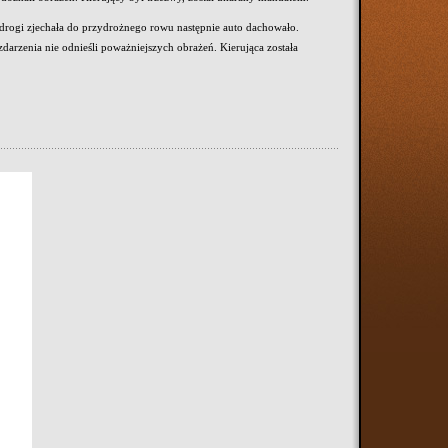
 drogi zjechała do przydrożnego rowu następnie auto dachowało.
 zdarzenia nie odnieśli poważniejszych obrażeń. Kierująca została