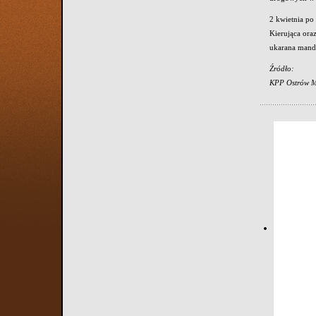
2 kwietnia po
Kierująca oraz
ukarana mand
Źródło:
KPP Ostrów M