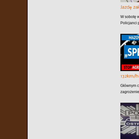
Jazdę z
W sobotę w
Policjanci 
132km/h
Głównym ce
zagrożenie