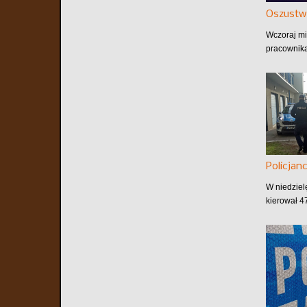
Oszustw
Wczoraj mi
pracownika
Policjan
W niedziel
kierował 4