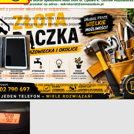
ad 2 promile alkoholu w organizm…
 2 promile alkoholu w organizmie i kierował rowerem, teraz zapłaci 2500zł. Wraz
 w strefie zamieszkania lub w strefie ruchu pojazdem innym...
 telefon do odbioru u dzielnicow…
 powiatu ostrowskiego nie rzadko przynoszą do dyżurnego ostrowskiej komendy z
W poniedziałek rano mieszkaniec powiatu ostrowskiego przyniósł do dyżurnego kom