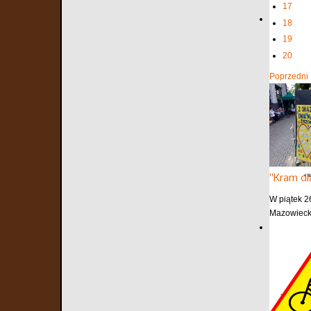
17
18
19
20
Poprzedni
"Kram dl
W piątek 2
Mazowiecki