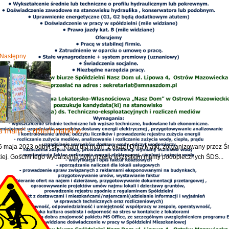
Następny
a mam" - dzień matki w…
6 maja 2023 odbył się "Kram dla mam" z okazji Dnia Matki, zorganizowany prz
ej. Gośćmi tego wydarzenia były przede wszystkim mamy podopiecznych ŚDS...