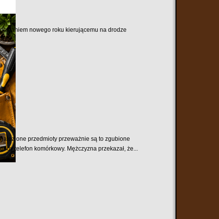
 z nastaniem nowego roku kierującemu na drodze
nalezione przedmioty przeważnie są to zgubione
endy telefon komórkowy. Mężczyzna przekazał, że...