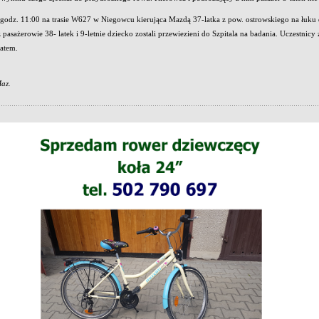
 godz. 11:00 na trasie W627 w Niegowcu kierująca Mazdą 37-latka z pow. ostrowskiego na łuku
 pasażerowie 38- latek i 9-letnie dziecko zostali przewiezieni do Szpitala na badania. Uczestnicy
atem.
az.