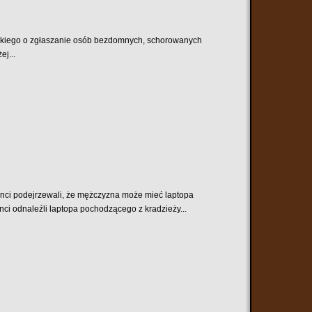
wskiego o zgłaszanie osób bezdomnych, schorowanych
j...
janci podejrzewali, że mężczyzna może mieć laptopa
ci odnaleźli laptopa pochodzącego z kradzieży...