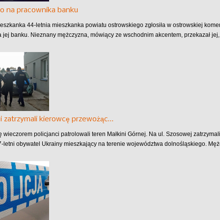
o na pracownika banku
eszkanka 44-letnia mieszkanka powiatu ostrowskiego zgłosiła w ostrowskiej komen
 jej banku. Nieznany mężczyzna, mówiący ze wschodnim akcentem, przekazał jej, 
ci zatrzymali kierowcę przewożąc…
ę wieczorem policjanci patrolowali teren Małkini Górnej. Na ul. Szosowej zatrzymal
7-letni obywatel Ukrainy mieszkający na terenie województwa dolnośląskiego. Męż