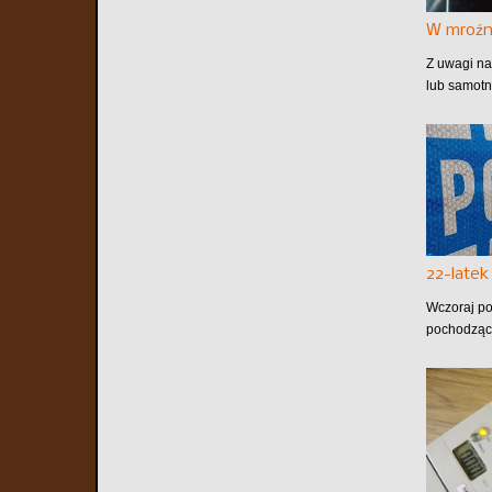
W mroźn
Z uwagi na
lub samotn
22-late
Wczoraj po
pochodzące