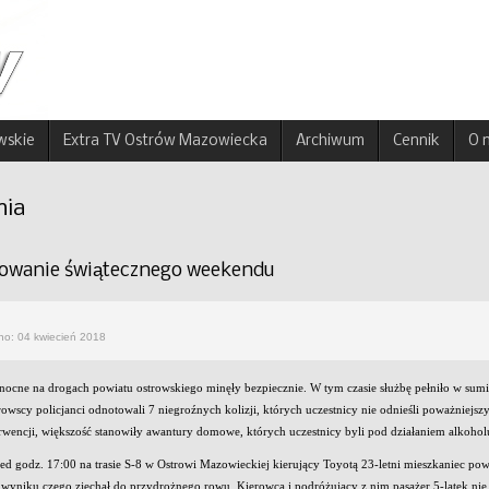
wskie
Extra TV Ostrów Mazowiecka
Archiwum
Cennik
O 
nia
wanie świątecznego weekendu
no: 04 kwiecień 2018
nocne na drogach powiatu ostrowskiego minęły bezpiecznie. W tym czasie służbę pełniło w su
owscy policjanci odnotowali 7 niegroźnych kolizji, których uczestnicy nie odnieśli poważniejs
rwencji, większość stanowiły awantury domowe, których uczestnicy byli pod działaniem alkohol
zed godz. 17:00 na trasie S-8 w Ostrowi Mazowieckiej kierujący Toyotą 23-letni mieszkaniec p
yniku czego zjechał do przydrożnego rowu. Kierowca i podróżujący z nim pasażer 5-latek nie 