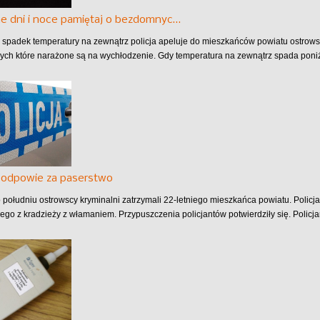
e dni i noce pamiętaj o bezdomnyc…
 spadek temperatury na zewnątrz policja apeluje do mieszkańców powiatu ostro
ych które narażone są na wychłodzenie. Gdy temperatura na zewnątrz spada poniże
k odpowie za paserstwo
 południu ostrowscy kryminalni zatrzymali 22-letniego mieszkańca powiatu. Polic
go z kradzieży z włamaniem. Przypuszczenia policjantów potwierdziły się. Policjan