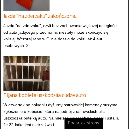
Jazda "na zderzaku" zakończona…
Jazda "na zderzaku", czyli bez zachowania większej odległości
od auta jadącego przed nami, niestety może skończyć się
kolizją. Wczoraj rano w Glinie doszło do kolizji aż 4 aut
osobowych. 2...
Pijana kobieta uszkodziła cudze auto
W czwartek po południu dyżurny ostrowskiej komendy otrzymał
zgłoszenie o kobiecie, która na jednej z ostrowskich ulic
uszkodziła butelką auto. Na miejsce pojechali policjanci i ustalili,
Początek strony
że 22-latka jest nietrzeźwa i...