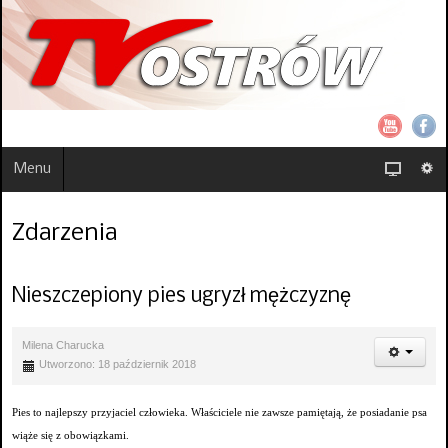
Menu
Zdarzenia
Nieszczepiony pies ugryzł mężczyznę
Milena Charucka
Utworzono: 18 październik 2018
Pies to najlepszy przyjaciel człowieka. Właściciele nie zawsze pamiętają, że posiadanie psa
wiąże się z obowiązkami.