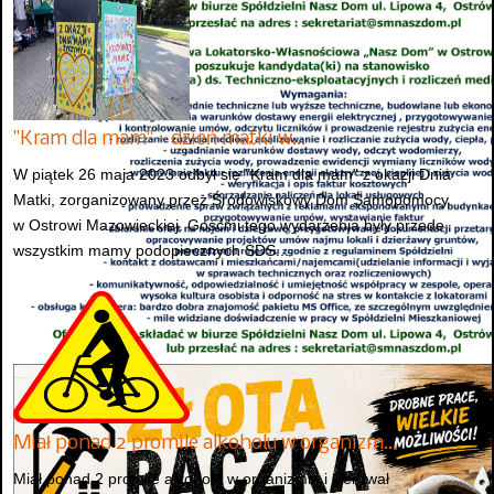
"Kram dla mam" - dzień matki w…
W piątek 26 maja 2023 odbył się "Kram dla mam" z okazji Dnia
Matki, zorganizowany przez Środowiskowy Dom Samopomocy
w Ostrowi Mazowieckiej. Gośćmi tego wydarzenia były przede
wszystkim mamy podopiecznych ŚDS...
Miał ponad 2 promile alkoholu w organizm…
Miał ponad 2 promile alkoholu w organizmie i kierował