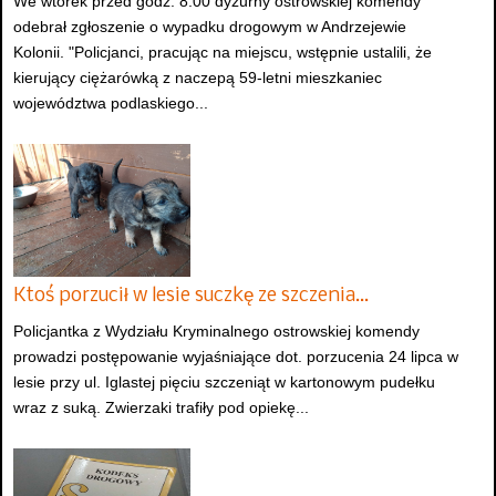
We wtorek przed godz. 8:00 dyżurny ostrowskiej komendy
odebrał zgłoszenie o wypadku drogowym w Andrzejewie
Kolonii. "Policjanci, pracując na miejscu, wstępnie ustalili, że
kierujący ciężarówką z naczepą 59-letni mieszkaniec
województwa podlaskiego...
Ktoś porzucił w lesie suczkę ze szczenia…
Policjantka z Wydziału Kryminalnego ostrowskiej komendy
prowadzi postępowanie wyjaśniające dot. porzucenia 24 lipca w
lesie przy ul. Iglastej pięciu szczeniąt w kartonowym pudełku
wraz z suką. Zwierzaki trafiły pod opiekę...