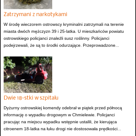
Zatrzymani z narkotykami
W środę wieczorem ostrowscy kryminalni zatrzymali na terenie
miasta dwóch mężczyzn 39 i 25-latka. U mieszkańców powiatu
ostrowskiego policjanci znaleźli susz roślinny. Policjanci
podejrzewali, że są to środki odurzające. Przeprowadzone...
Dwie 18-stki w szpitalu
Dyżurny ostrowskiej komendy odebrał w piątek przed północą
informację o wypadku drogowym w Chmielewie. Policjanci
pracując na miejscu wypadku wstępnie ustalili, że kierująca
citroenem 18-latka na łuku drogi nie dostosowała prędkości...