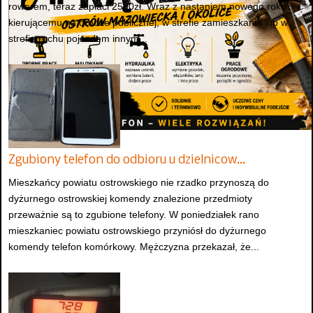
rowerem, teraz zapłaci 2500zł. Wraz z nastaniem nowego roku
kierującemu na drodze publicznej, w strefie zamieszkania lub w
strefie ruchu pojazdem innym...
Zgubiony telefon do odbioru u dzielnicow…
Mieszkańcy powiatu ostrowskiego nie rzadko przynoszą do
dyżurnego ostrowskiej komendy znalezione przedmioty
przeważnie są to zgubione telefony. W poniedziałek rano
mieszkaniec powiatu ostrowskiego przyniósł do dyżurnego
komendy telefon komórkowy. Mężczyzna przekazał, że...