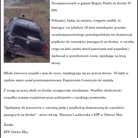
Szczepanowicach w gminie Boguty Pianki na drodze W
690.
Policjanci, będąc na miejscu, wstępnie ustalili, że
kierujący vw zaledwie 18-letni mieszkaniec powiatu
wysokomazowieckiego prawdopodobnie nie dostosował
prędkości do warunków panujących na drodze, w wyniku
czego na łuku jezdni stracił panowanie nad pojazdem i
dachował w przydrożnym rowie, zjeżdzając na lewą
stronę.
Młody kierowca wypadł z auta do rowu, znajdującego się po prawej stronie. 18-latek w
ciężkim stanie został przetransportowany Pogotowiem Lotniczym do szpitala.
Z uwagi na pracę służb na drodze występowały utrudnienia. Wszelkie okoliczności
wypadku zostaną wyjaśnione przez policjantów z nurskiego posterunku.
"Apelujemy do kierowców o ostrożną jazdę z prędkością dostosowaną do warunków
panujących na drodze" - mówi mł.asp. Marzena Laczkowska z KPP w Ostrowi Maz.
Źródło:
KPP Ostrów Maz.