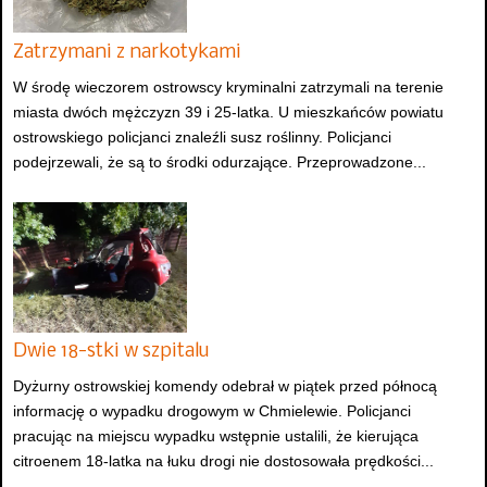
Zatrzymani z narkotykami
W środę wieczorem ostrowscy kryminalni zatrzymali na terenie
miasta dwóch mężczyzn 39 i 25-latka. U mieszkańców powiatu
ostrowskiego policjanci znaleźli susz roślinny. Policjanci
podejrzewali, że są to środki odurzające. Przeprowadzone...
Dwie 18-stki w szpitalu
Dyżurny ostrowskiej komendy odebrał w piątek przed północą
informację o wypadku drogowym w Chmielewie. Policjanci
pracując na miejscu wypadku wstępnie ustalili, że kierująca
citroenem 18-latka na łuku drogi nie dostosowała prędkości...