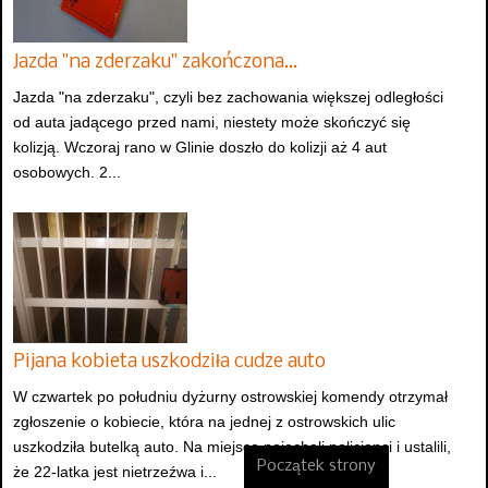
Jazda "na zderzaku" zakończona…
Jazda "na zderzaku", czyli bez zachowania większej odległości
od auta jadącego przed nami, niestety może skończyć się
kolizją. Wczoraj rano w Glinie doszło do kolizji aż 4 aut
osobowych. 2...
Pijana kobieta uszkodziła cudze auto
W czwartek po południu dyżurny ostrowskiej komendy otrzymał
zgłoszenie o kobiecie, która na jednej z ostrowskich ulic
uszkodziła butelką auto. Na miejsce pojechali policjanci i ustalili,
Początek strony
że 22-latka jest nietrzeźwa i...