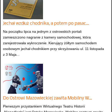
Jechał wzdłuż chodnika, a potem po pasac…
Na początku lipca na jednym z ostrowskich portali
zamieszczono nagranie z kamery samochodowej, która
zarejestrowała wykroczenie. Kierujący żółtym samochodem
osobowym jechał chodnikiem przy skrzyżowaniu ul. 11 listopada
z 3 Maja...
Do Ostrowi Mazowieckiej zawita Mobilny W…
Pierwszym przystankiem Wirtualnego Teatru Historii
„Niepodległa” jest Ostrów Mazowiecka. Mobilne centrum zawita