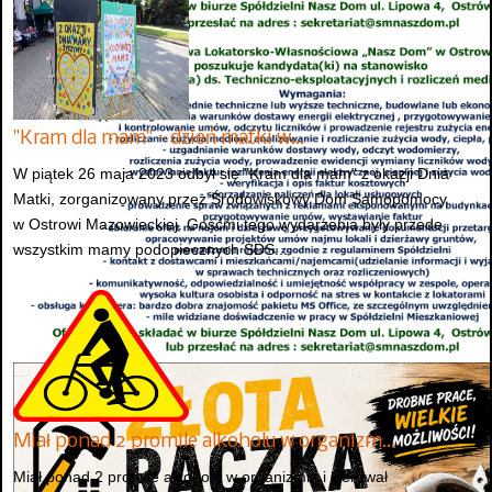
"Kram dla mam" - dzień matki w…
W piątek 26 maja 2023 odbył się "Kram dla mam" z okazji Dnia
Matki, zorganizowany przez Środowiskowy Dom Samopomocy
w Ostrowi Mazowieckiej. Gośćmi tego wydarzenia były przede
wszystkim mamy podopiecznych ŚDS...
Miał ponad 2 promile alkoholu w organizm…
Miał ponad 2 promile alkoholu w organizmie i kierował