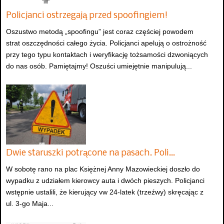
Policjanci ostrzegają przed spoofingiem!
Oszustwo metodą „spoofingu” jest coraz częściej powodem
strat oszczędności całego życia. Policjanci apelują o ostrożność
przy tego typu kontaktach i weryfikację tożsamości dzwoniących
do nas osób. Pamiętajmy! Oszuści umiejętnie manipulują...
Dwie staruszki potrącone na pasach. Poli…
W sobotę rano na plac Księżnej Anny Mazowieckiej doszło do
wypadku z udziałem kierowcy auta i dwóch pieszych. Policjanci
wstępnie ustalili, że kierujący vw 24-latek (trzeźwy) skręcając z
ul. 3-go Maja...