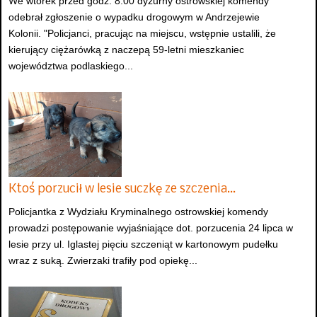
We wtorek przed godz. 8:00 dyżurny ostrowskiej komendy
odebrał zgłoszenie o wypadku drogowym w Andrzejewie
Kolonii. "Policjanci, pracując na miejscu, wstępnie ustalili, że
kierujący ciężarówką z naczepą 59-letni mieszkaniec
województwa podlaskiego...
Ktoś porzucił w lesie suczkę ze szczenia…
Policjantka z Wydziału Kryminalnego ostrowskiej komendy
prowadzi postępowanie wyjaśniające dot. porzucenia 24 lipca w
lesie przy ul. Iglastej pięciu szczeniąt w kartonowym pudełku
wraz z suką. Zwierzaki trafiły pod opiekę...