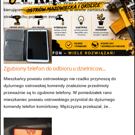
rowerem, teraz zapłaci 2500zł. Wraz z nastaniem nowego roku
kierującemu na drodze publicznej, w strefie zamieszkania lub w
strefie ruchu pojazdem innym...
Zgubiony telefon do odbioru u dzielnicow…
Mieszkańcy powiatu ostrowskiego nie rzadko przynoszą do
dyżurnego ostrowskiej komendy znalezione przedmioty
przeważnie są to zgubione telefony. W poniedziałek rano
mieszkaniec powiatu ostrowskiego przyniósł do dyżurnego
komendy telefon komórkowy. Mężczyzna przekazał, że...