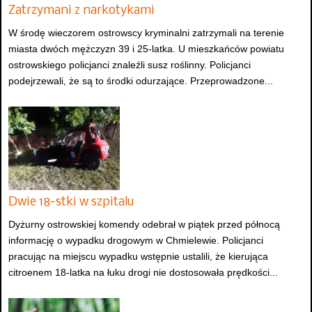
Zatrzymani z narkotykami
W środę wieczorem ostrowscy kryminalni zatrzymali na terenie
miasta dwóch mężczyzn 39 i 25-latka. U mieszkańców powiatu
ostrowskiego policjanci znaleźli susz roślinny. Policjanci
podejrzewali, że są to środki odurzające. Przeprowadzone...
Dwie 18-stki w szpitalu
Dyżurny ostrowskiej komendy odebrał w piątek przed północą
informację o wypadku drogowym w Chmielewie. Policjanci
pracując na miejscu wypadku wstępnie ustalili, że kierująca
citroenem 18-latka na łuku drogi nie dostosowała prędkości...