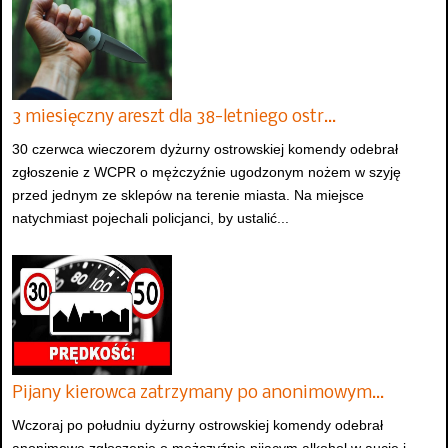
3 miesięczny areszt dla 38-letniego ostr…
30 czerwca wieczorem dyżurny ostrowskiej komendy odebrał
zgłoszenie z WCPR o mężczyźnie ugodzonym nożem w szyję
przed jednym ze sklepów na terenie miasta. Na miejsce
natychmiast pojechali policjanci, by ustalić...
Pijany kierowca zatrzymany po anonimowym…
Wczoraj po południu dyżurny ostrowskiej komendy odebrał
anonimowe zgłoszenie o mężczyźnie pijącym alkohol w aucie i