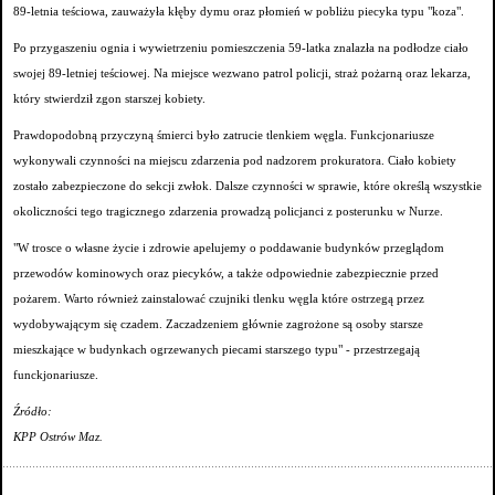
89-letnia teściowa, zauważyła kłęby dymu oraz płomień w pobliżu piecyka typu "koza".
Po przygaszeniu ognia i wywietrzeniu pomieszczenia 59-latka znalazła na podłodze ciało
swojej 89-letniej teściowej. Na miejsce wezwano patrol policji, straż pożarną oraz lekarza,
który stwierdził zgon starszej kobiety.
Prawdopodobną przyczyną śmierci było zatrucie tlenkiem węgla. Funkcjonariusze
wykonywali czynności na miejscu zdarzenia pod nadzorem prokuratora. Ciało kobiety
zostało zabezpieczone do sekcji zwłok. Dalsze czynności w sprawie, które określą wszystkie
okoliczności tego tragicznego zdarzenia prowadzą policjanci z posterunku w Nurze.
"W trosce o własne życie i zdrowie apelujemy o poddawanie budynków przeglądom
przewodów kominowych oraz piecyków, a także odpowiednie zabezpiecznie przed
pożarem. Warto również zainstalować czujniki tlenku węgla które ostrzegą przez
wydobywającym się czadem. Zaczadzeniem głównie zagrożone są osoby starsze
mieszkające w budynkach ogrzewanych piecami starszego typu" - przestrzegają
funckjonariusze.
Źródło:
KPP Ostrów Maz.