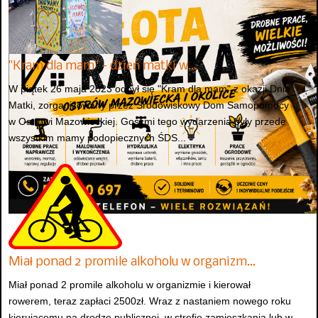
"Kram dla mam" - dzień matki w…
W piątek 26 maja 2023 odbył się "Kram dla mam" z okazji Dnia
Matki, zorganizowany przez Środowiskowy Dom Samopomocy
w Ostrowi Mazowieckiej. Gośćmi tego wydarzenia były przede
wszystkim mamy podopiecznych ŚDS...
Miał ponad 2 promile alkoholu w organizm…
Miał ponad 2 promile alkoholu w organizmie i kierował
rowerem, teraz zapłaci 2500zł. Wraz z nastaniem nowego roku
kierującemu na drodze publicznej, w strefie zamieszkania lub w