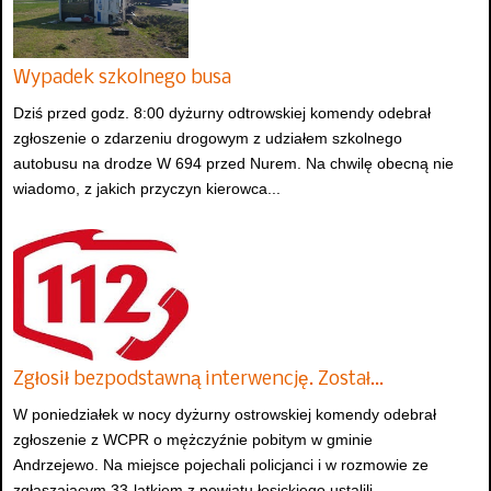
Wypadek szkolnego busa
Dziś przed godz. 8:00 dyżurny odtrowskiej komendy odebrał
zgłoszenie o zdarzeniu drogowym z udziałem szkolnego
autobusu na drodze W 694 przed Nurem. Na chwilę obecną nie
wiadomo, z jakich przyczyn kierowca...
Zgłosił bezpodstawną interwencję. Został…
W poniedziałek w nocy dyżurny ostrowskiej komendy odebrał
zgłoszenie z WCPR o mężczyźnie pobitym w gminie
Andrzejewo. Na miejsce pojechali policjanci i w rozmowie ze
zgłaszającym 33-latkiem z powiatu łosickiego ustalili...