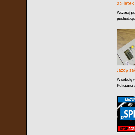
22-late
Wczoraj po
pochodzące
Jazdę z
W sobotę w
Policjanci 