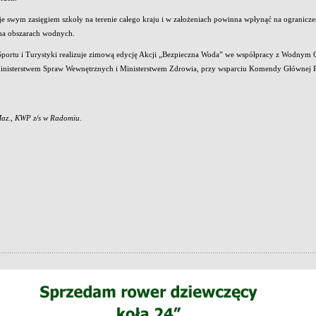
e swym zasięgiem szkoły na terenie całego kraju i w założeniach powinna wpłynąć na ogranic
a obszarach wodnych.
 Sportu i Turystyki realizuje zimową edycję Akcji „Bezpieczna Woda” we współpracy z Wodn
nisterstwem Spraw Wewnętrznych i Ministerstwem Zdrowia, przy wsparciu Komendy Głównej Pol
az., KWP z/s w Radomiu.