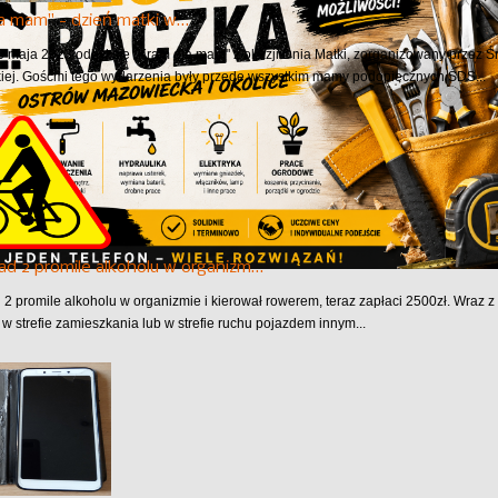
a mam" - dzień matki w…
6 maja 2023 odbył się "Kram dla mam" z okazji Dnia Matki, zorganizowany prz
ej. Gośćmi tego wydarzenia były przede wszystkim mamy podopiecznych ŚDS...
ad 2 promile alkoholu w organizm…
 2 promile alkoholu w organizmie i kierował rowerem, teraz zapłaci 2500zł. Wraz
 w strefie zamieszkania lub w strefie ruchu pojazdem innym...