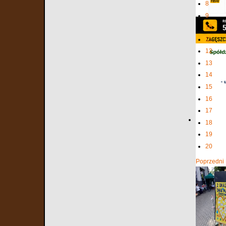
8
9
10
11
12
13
14
15
16
17
18
19
20
Poprzedni