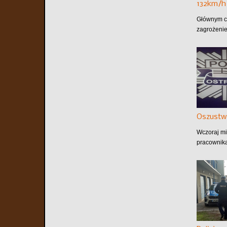
132km/h
Głównym ce
zagrożenie
Oszustw
Wczoraj mi
pracownika