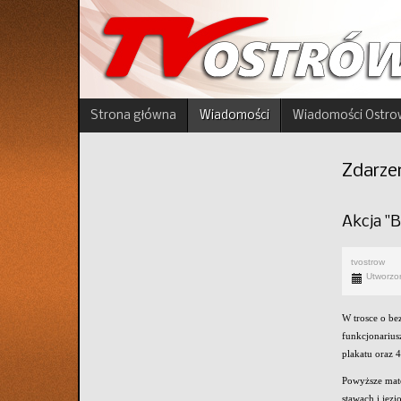
Strona główna
Wiadomości
Wiadomości Ostro
Zdarze
Akcja "
tvostrow
Utworzo
W trosce o be
funkcjonarius
plakatu oraz 4
Powyższe mate
stawach i jezi