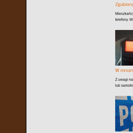
Zgubiony
Mieszkańcy
telefony. 
W mroźn
Z uwagi na
lub samotn