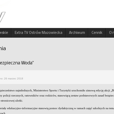
wskie
Extra TV Ostrów Mazowiecka
Archiwum
Cennik
O 
nia
Bezpieczna Woda"
no: 26 marzec 2018
zpieczeństwo najmłodszych, Ministerstwo Sportu i Turystyki uruchomiło zimową edycję akcji 
zy policji rzecznych, ratowników oraz rodziców, stanowiącą zestaw podstawowych zasad bezpie
-stronicowej ulotki.
riały edukacyjno-informacyjne stanowią pomoc dydaktyczną w ramach zajęć szkolnych na tem
orach.