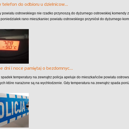
 telefon do odbioru u dzielnicow…
 powiatu ostrowskiego nie rzadko przynoszą do dyżurnego ostrowskiej komendy z
W poniedziałek rano mieszkaniec powiatu ostrowskiego przyniósł do dyżurnego kom
e dni i noce pamiętaj o bezdomnyc…
 spadek temperatury na zewnątrz policja apeluje do mieszkańców powiatu ostro
ych które narażone są na wychłodzenie. Gdy temperatura na zewnątrz spada poniże