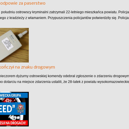
k odpowie za paserstwo
 południu ostrowscy kryminalni zatrzymali 22-letniego mieszkańca powiatu. Polic
go z kradzieży z włamaniem. Przypuszczenia policjantów potwierdziły się. Policjan
akończył na znaku drogowym
ieczorem dyżurny ostrowskiej komendy odebrał zgłoszenie o zdarzeniu drogowy
po dotarciu na miejsce zdarzenia ustalili, że 28-latek z powiatu wysokomazowieckie