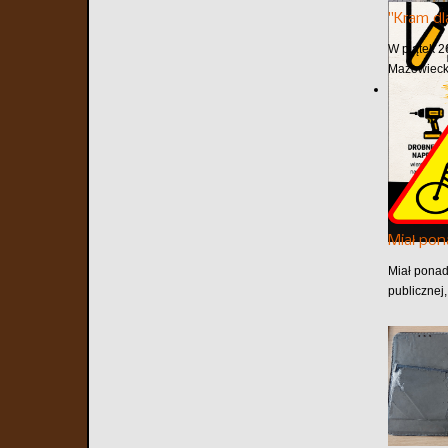
"Kram dl
W piątek 2
Mazowiecki
Miał pon
Miał ponad
publicznej,