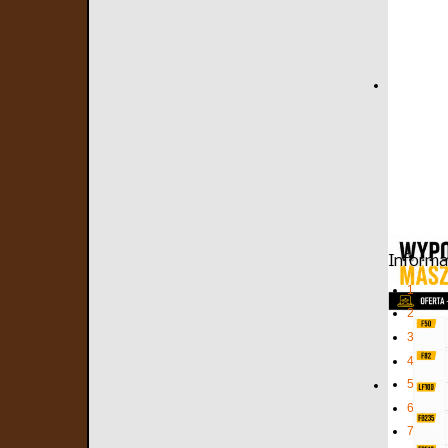
Informa
1
2
3
4
5
6
7