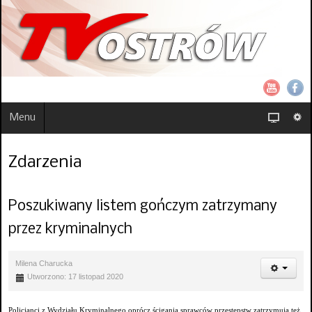
Menu
Zdarzenia
Poszukiwany listem gończym zatrzymany
przez kryminalnych
Milena Charucka
Utworzono: 17 listopad 2020
Policjanci z Wydziału Kryminalnego oprócz ścigania sprawców przestępstw zatrzymują też