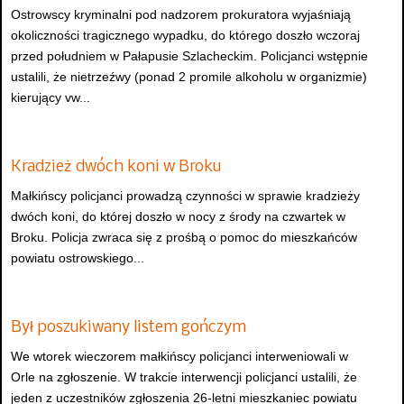
Ostrowscy kryminalni pod nadzorem prokuratora wyjaśniają
okoliczności tragicznego wypadku, do którego doszło wczoraj
przed południem w Pałapusie Szlacheckim. Policjanci wstępnie
ustalili, że nietrzeźwy (ponad 2 promile alkoholu w organizmie)
kierujący vw...
Kradzież dwóch koni w Broku
Małkińscy policjanci prowadzą czynności w sprawie kradzieży
dwóch koni, do której doszło w nocy z środy na czwartek w
Broku. Policja zwraca się z prośbą o pomoc do mieszkańców
powiatu ostrowskiego...
Był poszukiwany listem gończym
We wtorek wieczorem małkińscy policjanci interweniowali w
Orle na zgłoszenie. W trakcie interwencji policjanci ustalili, że
jeden z uczestników zgłoszenia 26-letni mieszkaniec powiatu