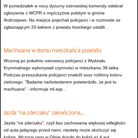
W poniedziałek w nocy dyżurny ostrowskiej komendy odebrał
zgłoszenie z WCPR o mężczyźnie pobitym w gminie
Andrzejewo. Na miejsce pojechali policjanci i w rozmowie ze
zgłaszającym 33-latkiem z powiatu łosickiego ustalili...
Marihuana w domu mieszkańca powiatu
Wczoraj po południu ostrowscy policjanci z Wydziału
Kryminalnego wykonywali czynności w mieszkaniu 38-latka.
Podczas przeszukania policjanci znaleźli susz roślinny koloru
zielonego. "Badanie narkotesterem potwierdziło, że jest to
marihuana" - informuje mł.asp...
Jazda "na zderzaku" zakończona…
Jazda "na zderzaku", czyli bez zachowania większej odległości
od auta jadącego przed nami, niestety może skończyć się
kolizją. Wczoraj rano w Glinie doszło do kolizji aż 4 aut