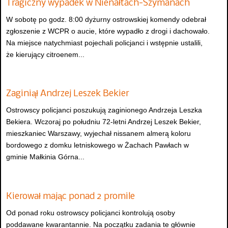
Tragiczny wypadek w Nienałtach-Szymanach
W sobotę po godz. 8:00 dyżurny ostrowskiej komendy odebrał
zgłoszenie z WCPR o aucie, które wypadło z drogi i dachowało.
Na miejsce natychmiast pojechali policjanci i wstępnie ustalili,
że kierujący citroenem...
Zaginiął Andrzej Leszek Bekier
Ostrowscy policjanci poszukują zaginionego Andrzeja Leszka
Bekiera. Wczoraj po południu 72-letni Andrzej Leszek Bekier,
mieszkaniec Warszawy, wyjechał nissanem almerą koloru
bordowego z domku letniskowego w Żachach Pawłach w
gminie Małkinia Górna...
Kierował mając ponad 2 promile
Od ponad roku ostrowscy policjanci kontrolują osoby
poddawane kwarantannie. Na początku zadania te głównie