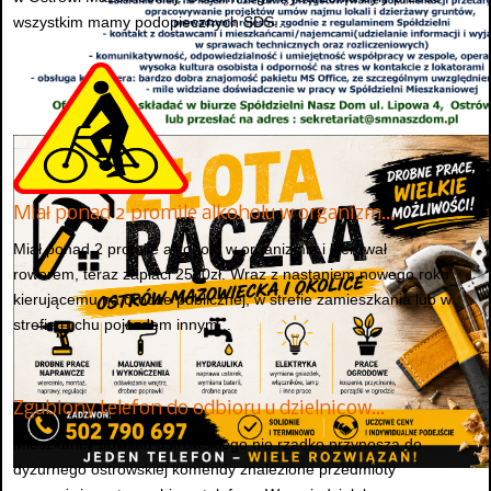
wszystkim mamy podopiecznych ŚDS...
Miał ponad 2 promile alkoholu w organizm…
Miał ponad 2 promile alkoholu w organizmie i kierował
rowerem, teraz zapłaci 2500zł. Wraz z nastaniem nowego roku
kierującemu na drodze publicznej, w strefie zamieszkania lub w
strefie ruchu pojazdem innym...
Zgubiony telefon do odbioru u dzielnicow…
Mieszkańcy powiatu ostrowskiego nie rzadko przynoszą do
dyżurnego ostrowskiej komendy znalezione przedmioty