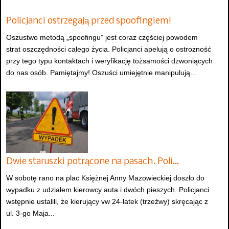
Policjanci ostrzegają przed spoofingiem!
Oszustwo metodą „spoofingu” jest coraz częściej powodem
strat oszczędności całego życia. Policjanci apelują o ostrożność
przy tego typu kontaktach i weryfikację tożsamości dzwoniących
do nas osób. Pamiętajmy! Oszuści umiejętnie manipulują...
Dwie staruszki potrącone na pasach. Poli…
W sobotę rano na plac Księżnej Anny Mazowieckiej doszło do
wypadku z udziałem kierowcy auta i dwóch pieszych. Policjanci
wstępnie ustalili, że kierujący vw 24-latek (trzeźwy) skręcając z
ul. 3-go Maja...