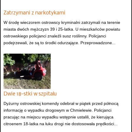
Zatrzymani z narkotykami
W środę wieczorem ostrowscy kryminalni zatrzymali na terenie
miasta dwóch mężczyzn 39 i 25-latka. U mieszkańców powiatu
ostrowskiego policjanci znaleźli susz roślinny. Policjanci
podejrzewali, że są to środki odurzające. Przeprowadzone...
Dwie 18-stki w szpitalu
Dyżurny ostrowskiej komendy odebrał w piątek przed północą
informację o wypadku drogowym w Chmielewie. Policjanci
pracując na miejscu wypadku wstępnie ustalili, że kierująca
citroenem 18-latka na łuku drogi nie dostosowała prędkości...