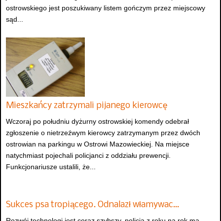
ostrowskiego jest poszukiwany listem gończym przez miejscowy
sąd...
Mieszkańcy zatrzymali pijanego kierowcę
Wczoraj po południu dyżurny ostrowskiej komendy odebrał
zgłoszenie o nietrzeźwym kierowcy zatrzymanym przez dwóch
ostrowian na parkingu w Ostrowi Mazowieckiej. Na miejsce
natychmiast pojechali policjanci z oddziału prewencji.
Funkcjonariusze ustalili, że...
Sukces psa tropiącego. Odnalazł włamywac…
Rozwój technologi jest coraz szybszy, policja z roku na rok ma