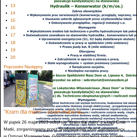
13
14
15
16
17
18
19
20
Poprzedni
Następny
"Kram dla mam" - dzień matki w…
W piątek 26 maja 2023 odbył się "Kram dla mam" z okazji Dnia
Matki, zorganizowany przez Środowiskowy Dom Samopomocy
w Ostrowi Mazowieckiej. Gośćmi tego wydarzenia były przede