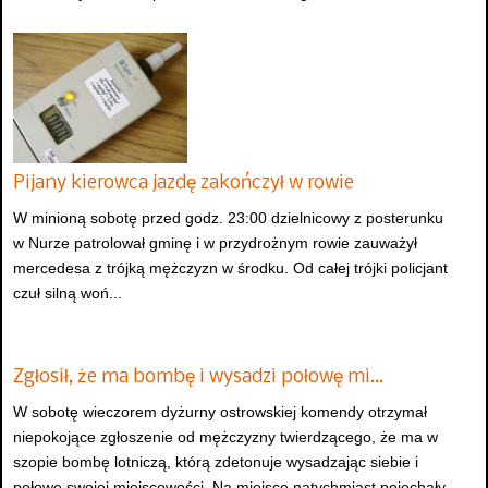
Pijany kierowca jazdę zakończył w rowie
W minioną sobotę przed godz. 23:00 dzielnicowy z posterunku
w Nurze patrolował gminę i w przydrożnym rowie zauważył
mercedesa z trójką mężczyzn w środku. Od całej trójki policjant
czuł silną woń...
Zgłosił, że ma bombę i wysadzi połowę mi…
W sobotę wieczorem dyżurny ostrowskiej komendy otrzymał
niepokojące zgłoszenie od mężczyzny twierdzącego, że ma w
szopie bombę lotniczą, którą zdetonuje wysadzając siebie i
połowę swojej miejscowości. Na miejsce natychmiast pojechały