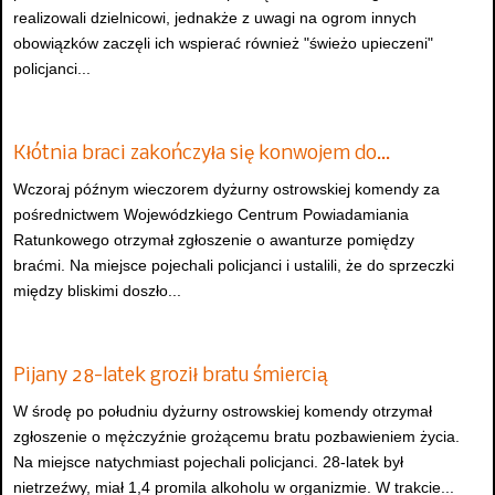
realizowali dzielnicowi, jednakże z uwagi na ogrom innych
obowiązków zaczęli ich wspierać również "świeżo upieczeni"
policjanci...
Kłótnia braci zakończyła się konwojem do…
Wczoraj późnym wieczorem dyżurny ostrowskiej komendy za
pośrednictwem Wojewódzkiego Centrum Powiadamiania
Ratunkowego otrzymał zgłoszenie o awanturze pomiędzy
braćmi. Na miejsce pojechali policjanci i ustalili, że do sprzeczki
między bliskimi doszło...
Pijany 28-latek groził bratu śmiercią
W środę po południu dyżurny ostrowskiej komendy otrzymał
zgłoszenie o mężczyźnie grożącemu bratu pozbawieniem życia.
Na miejsce natychmiast pojechali policjanci. 28-latek był
nietrzeźwy, miał 1,4 promila alkoholu w organizmie. W trakcie...