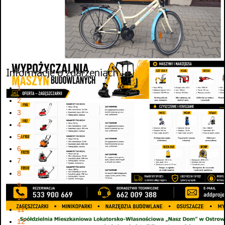
Informacje o zdarzeniach
1
2
3
4
5
6
7
8
9
10
11
12