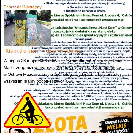
Poprzedni
Następny
"Kram dla mam" - dzień matki w…
W piątek 26 maja 2023 odbył się "Kram dla mam" z okazji Dnia
Matki, zorganizowany przez Środowiskowy Dom Samopomocy
w Ostrowi Mazowieckiej. Gośćmi tego wydarzenia były przede
wszystkim mamy podopiecznych ŚDS...