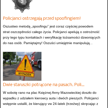
Policjanci ostrzegają przed spoofingiem!
Oszustwo metodą „spoofingu” jest coraz częściej powodem
strat oszczędności całego życia. Policjanci apelują o ostrożność
przy tego typu kontaktach i weryfikację tożsamości dzwoniących
do nas osób. Pamiętajmy! Oszuści umiejętnie manipulują...
Dwie staruszki potrącone na pasach. Poli…
W sobotę rano na plac Księżnej Anny Mazowieckiej doszło do
wypadku z udziałem kierowcy auta i dwóch pieszych. Policjanci
wstępnie ustalili, że kierujący vw 24-latek (trzeźwy) skręcając z