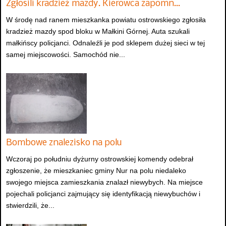
Zgłosili kradzież mazdy. Kierowca zapomn…
W środę nad ranem mieszkanka powiatu ostrowskiego zgłosiła
kradzież mazdy spod bloku w Małkini Górnej. Auta szukali
małkińscy policjanci. Odnaleźli je pod sklepem dużej sieci w tej
samej miejscowości. Samochód nie...
Bombowe znalezisko na polu
Wczoraj po południu dyżurny ostrowskiej komendy odebrał
zgłoszenie, że mieszkaniec gminy Nur na polu niedaleko
swojego miejsca zamieszkania znalazł niewybych. Na miejsce
pojechali policjanci zajmujący się identyfikacją niewybuchów i
stwierdzili, że...