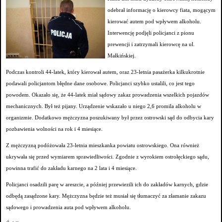
odebrał informację o kierowcy fiata, mogącym
kierować autem pod wpływem alkoholu.
Interwencję podjęli policjanci z pionu
prewencji i zatrzymali kierowcę na ul.
Małkińskiej.
Podczas kontroli 44-latek, który kierował autem, oraz 23-letnia pasażerka kilkukrotnie
podawali policjantom błędne dane osobowe. Policjanci szybko ustalili, co jest tego
powodem. Okazało się, że 44-latek miał sądowy zakaz prowadzenia wszelkich pojazdów
mechanicznych. Był też pijany. Urządzenie wskazało u niego 2,6 promila alkoholu w
organizmie. Dodatkowo mężczyzna poszukiwany był przez ostrowski sąd do odbycia kary
pozbawienia wolności na rok i 4 miesiące.
Z mężczyzną podóżowała 23-letnia mieszkanka powiatu ostrowskiego. Ona również
ukrywała się przed wymiarem sprawiedliwości. Zgodnie z wyrokiem ostrołęckiego sądu,
powinna trafić do zakładu karnego na 2 lata i 4 miesiące.
Policjanci osadzili parę w areszcie, a później przewiezili ich do zakładów karnych, gdzie
odbędą zasądzone kary. Mężczyzna będzie też musiał się tłumaczyć za złamanie zakazu
sądowego i prowadzenia auta pod wpływem alkoholu.