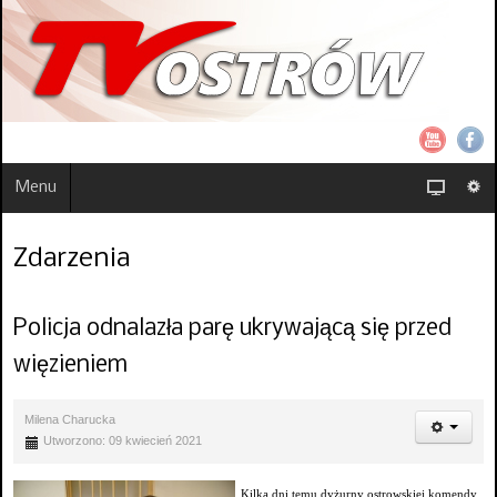
Menu
Zdarzenia
Policja odnalazła parę ukrywającą się przed
więzieniem
Milena Charucka
Utworzono: 09 kwiecień 2021
Kilka dni temu dyżurny ostrowskiej komendy