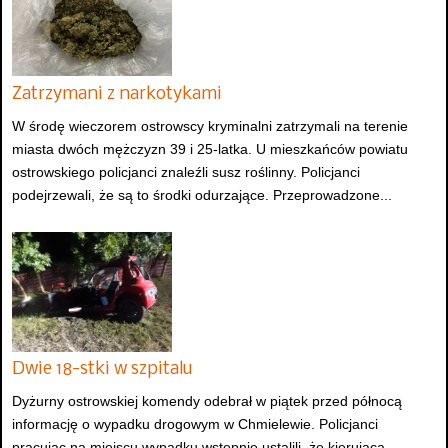
Zatrzymani z narkotykami
W środę wieczorem ostrowscy kryminalni zatrzymali na terenie
miasta dwóch mężczyzn 39 i 25-latka. U mieszkańców powiatu
ostrowskiego policjanci znaleźli susz roślinny. Policjanci
podejrzewali, że są to środki odurzające. Przeprowadzone...
Dwie 18-stki w szpitalu
Dyżurny ostrowskiej komendy odebrał w piątek przed północą
informację o wypadku drogowym w Chmielewie. Policjanci
pracując na miejscu wypadku wstępnie ustalili, że kierująca