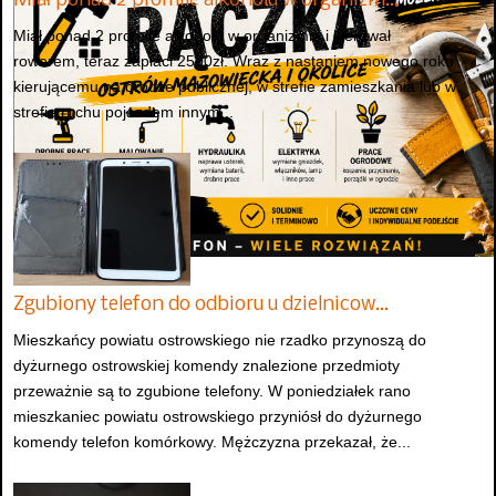
Miał ponad 2 promile alkoholu w organizm…
Miał ponad 2 promile alkoholu w organizmie i kierował
rowerem, teraz zapłaci 2500zł. Wraz z nastaniem nowego roku
kierującemu na drodze publicznej, w strefie zamieszkania lub w
strefie ruchu pojazdem innym...
Zgubiony telefon do odbioru u dzielnicow…
Mieszkańcy powiatu ostrowskiego nie rzadko przynoszą do
dyżurnego ostrowskiej komendy znalezione przedmioty
przeważnie są to zgubione telefony. W poniedziałek rano
mieszkaniec powiatu ostrowskiego przyniósł do dyżurnego
komendy telefon komórkowy. Mężczyzna przekazał, że...