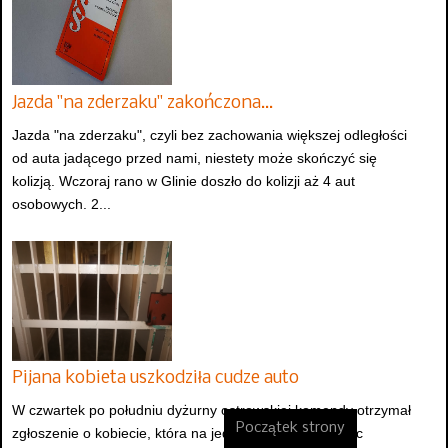
Jazda "na zderzaku" zakończona…
Jazda "na zderzaku", czyli bez zachowania większej odległości
od auta jadącego przed nami, niestety może skończyć się
kolizją. Wczoraj rano w Glinie doszło do kolizji aż 4 aut
osobowych. 2...
Pijana kobieta uszkodziła cudze auto
W czwartek po południu dyżurny ostrowskiej komendy otrzymał
Początek strony
zgłoszenie o kobiecie, która na jednej z ostrowskich ulic