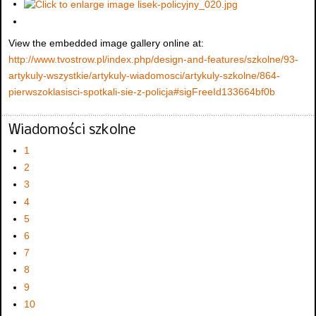
View the embedded image gallery online at:
http://www.tvostrow.pl/index.php/design-and-features/szkolne/93-
artykuly-wszystkie/artykuly-wiadomosci/artykuly-szkolne/864-
pierwszoklasisci-spotkali-sie-z-policja#sigFreeId133664bf0b
Wiadomości szkolne
1
2
3
4
5
6
7
8
9
10