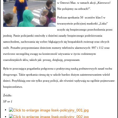
w Ostrowi Maz. w ramach akcji „Kierowco!
Nie polujemy na zebrach!”.
Podczas spotkania 50 uczniów klas I w
towarzystwie policyjnej maskotki „Liska”
uczyło się bezpiecznego przechodzenia przez
jezdnię. Panie policjantki omówiły z dziećmi zasady bezpiecznego podróżowania
samochodem, zachowania się wobec błąkających się bezpańskich zwierząt oraz obcych
osób. Ponadto przypomniano dzieciom numery telefonów alarmowych: 997 i 112 oraz
zwrócono szczególną uwagę na konieczność używania w życiu codziennym
czarodziejskich słów, takich jak: proszę, dziękuję, przepraszam.
Była to pouczająca pogadanka połączona z praktyczną nauką podstawowych zasad ruchu
drogowego. Takie spotkania cieszą się w szkole bardzo dużym zainteresowaniem wśród
dzieci. Przybliżają one nie tylko pracę policji, ale również wpływają na ogólnie pojmowane
bezpieczeństwo.
Źródło:
SP nr 1