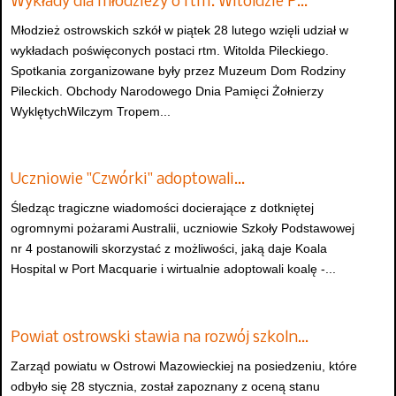
Wykłady dla młodzieży o rtm. Witoldzie P…
Młodzież ostrowskich szkół w piątek 28 lutego wzięli udział w
wykładach poświęconych postaci rtm. Witolda Pileckiego.
Spotkania zorganizowane były przez Muzeum Dom Rodziny
Pileckich. Obchody Narodowego Dnia Pamięci Żołnierzy
WyklętychWilczym Tropem...
Uczniowie "Czwórki" adoptowali…
Śledząc tragiczne wiadomości docierające z dotkniętej
ogromnymi pożarami Australii, uczniowie Szkoły Podstawowej
nr 4 postanowili skorzystać z możliwości, jaką daje Koala
Hospital w Port Macquarie i wirtualnie adoptowali koalę -...
Powiat ostrowski stawia na rozwój szkoln…
Zarząd powiatu w Ostrowi Mazowieckiej na posiedzeniu, które
odbyło się 28 stycznia, został zapoznany z oceną stanu