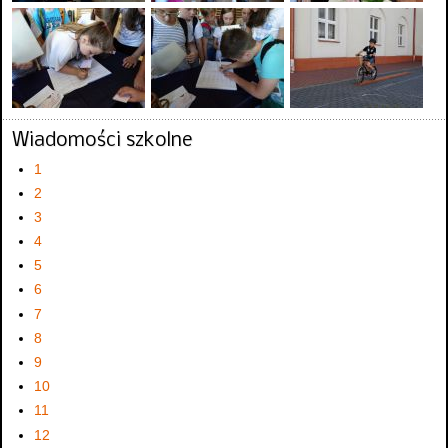
Wiadomości szkolne
1
2
3
4
5
6
7
8
9
10
11
12