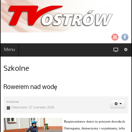
Menu
Szkolne
Rowerem nad wodę
tvostrow
Utworzono: 27 czerwiec 2016
Bezpieczeństwo dzieci to priorytet dorosłych.
Ostrzegamy, tłumaczymy i wyjaśniamy, żeby