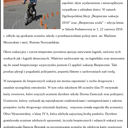
zapobiec złym wydarzeniom i nieszczęśliwym
wypadkom z udziałem dzieci. W ramach
Ogólnopolskiej Akcji „Bezpieczne wakacje
2016” oraz „Bezpieczna woda” – edycja letnia
w Szkole Podstawowej nr 1, 22 czerwca 2016
r. odbyło się spotkanie uczniów szkoły z przedstawicielami policji sierż. szt. Markiem
Morawskim i sierż. Piotrem Nowosielskim.
Okres wakacyjny i wzrost temperatur powietrza sprzyja zażywaniu kąpieli, zarówno tych
wodnych jak i kąpieli słonecznych. Właściwe zachowanie się na kąpielisku oraz stosowanie
się do zasad bezpiecznego wypoczynku pomoże Ci spędzić wakacje Bezpiecznie. Taki
przekaz płynął z pogadanki policjantów, popartej filmem o zachowaniach nad wodą.
W nawiązaniu do bezpiecznych wakacji nie można zapomnieć o ruchu drogowym i
zasadzie szczególnej ostrożności. W tym roku szkolnym 66 uczniów klas IV otrzymało
karty rowerowe, które wręczyli uczniom dyrektor szkoły Dorota Ziemczyk oraz policjanci.
Uczniowie, którzy wykazali się największymi wiadomościami i umiejętnościami z zakresu
przepisów ruchu drogowego otrzymali dyplomy, wręczona została nagroda dla uczennicy
Oliwi Wyszomirskiej z klasy IV b, która zdobyła najwyższą liczbę punktów. Dyrektor
gratulowała uczniom zdobytych uprawnień, życzyła bezpiecznych i udanych wakacji oraz
podziękowała Danucie Brzostek za przygotowanie uczniów do zdobycia karty rowerowej.