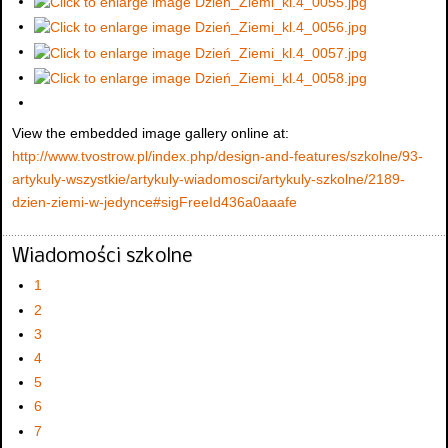
View the embedded image gallery online at:
http://www.tvostrow.pl/index.php/design-and-features/szkolne/93-
artykuly-wszystkie/artykuly-wiadomosci/artykuly-szkolne/2189-
dzien-ziemi-w-jedynce#sigFreeId436a0aaafe
Wiadomości szkolne
1
2
3
4
5
6
7