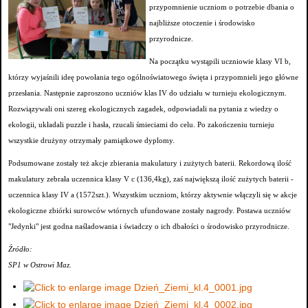
przypomnienie uczniom o potrzebie dbania o
najbliższe otoczenie i środowisko
przyrodnicze.
Na początku wystąpili uczniowie klasy VI b,
którzy wyjaśnili ideę powołania tego ogólnoświatowego święta i przypomnieli jego główne
przesłania. Następnie zaproszono uczniów klas IV do udziału w turnieju ekologicznym.
Rozwiązywali oni szereg ekologicznych zagadek, odpowiadali na pytania z wiedzy o
ekologii, układali puzzle i hasła, rzucali śmieciami do celu. Po zakończeniu turnieju
wszystkie drużyny otrzymały pamiątkowe dyplomy.
Podsumowane zostały też akcje zbierania makulatury i zużytych baterii. Rekordową ilość
makulatury zebrała uczennica klasy V c (136,4kg), zaś największą ilość zużytych baterii -
uczennica klasy IV a (1572szt.). Wszystkim uczniom, którzy aktywnie włączyli się w akcje
ekologiczne zbiórki surowców wtórnych ufundowane zostały nagrody. Postawa uczniów
"Jedynki" jest godna naśladowania i świadczy o ich dbałości o środowisko przyrodnicze.
Źródło:
SP1 w Ostrowi Maz.