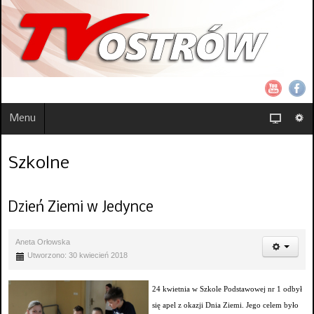
Menu
Szkolne
Dzień Ziemi w Jedynce
Aneta Orłowska
Utworzono: 30 kwiecień 2018
24 kwietnia w Szkole Podstawowej nr 1 odbył
się apel z okazji Dnia Ziemi. Jego celem było