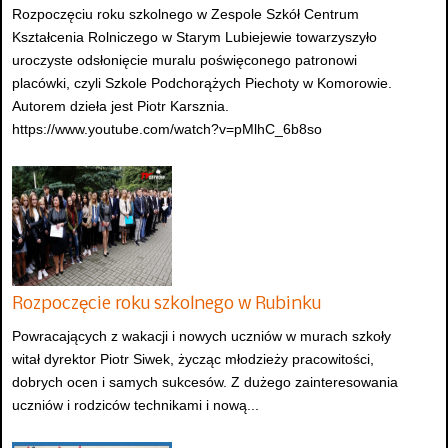
Rozpoczęciu roku szkolnego w Zespole Szkół Centrum
Kształcenia Rolniczego w Starym Lubiejewie towarzyszyło
uroczyste odsłonięcie muralu poświęconego patronowi
placówki, czyli Szkole Podchorążych Piechoty w Komorowie.
Autorem dzieła jest Piotr Karsznia.
https://www.youtube.com/watch?v=pMlhC_6b8so
Rozpoczęcie roku szkolnego w Rubinku
Powracających z wakacji i nowych uczniów w murach szkoły
witał dyrektor Piotr Siwek, życząc młodzieży pracowitości,
dobrych ocen i samych sukcesów. Z dużego zainteresowania
uczniów i rodziców technikami i nową...