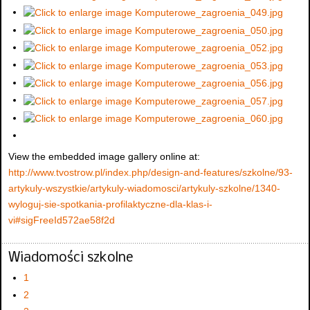
View the embedded image gallery online at:
http://www.tvostrow.pl/index.php/design-and-features/szkolne/93-
artykuly-wszystkie/artykuly-wiadomosci/artykuly-szkolne/1340-
wyloguj-sie-spotkania-profilaktyczne-dla-klas-i-
vi#sigFreeId572ae58f2d
Wiadomości szkolne
1
2