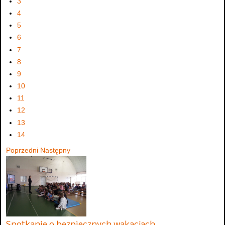
3
4
5
6
7
8
9
10
11
12
13
14
Poprzedni
Następny