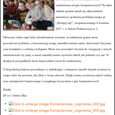
uzależnionej od gier komputerowych? Na takie
właśnie pytanie starali się odpowiedzieć
animatorzy spotkania profilaktycznego pt.
„Wyloguj się!”, zorganizowanego 6 kwietnia
2017 r. w Szkole Podstawowej nr 1.
Głównym celem zajęć było uświadomienie uczniom, że nadmierne granie może
powodować problemy z koncentracją uwagi, zaniedbywaniem nauki, aktywności fizycznej
oraz kontaktów z rodziną i kolegami. Może ono prowadzić również do rezygnacji z innych
zainteresowań czy pasji, a nawet zaniedbywania czynności takich jak jedzenie czy sen. W
skrajnych przypadkach może doprowadzić nawet do uzależnienia.
Z dużą dawką humoru prowadzący w zaskakujący i nietypowy sposób ukazali uczniom to,
czego robić nie powinni, aby dbać o swoje zdrowie. Dzięki niemu uczniowie nabyli wiedzę
oraz umiejętności bezpiecznego i rozsądnego korzystania z gier komputerowych.
Źródło:
SP nr 1 Ostrów Maz.