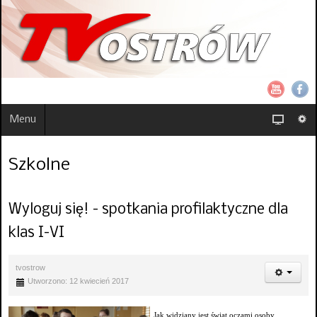
Menu
Szkolne
Wyloguj się! - spotkania profilaktyczne dla
klas I-VI
tvostrow
Utworzono: 12 kwiecień 2017
Jak widziany jest świat oczami osoby