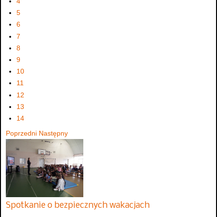
4
5
6
7
8
9
10
11
12
13
14
Poprzedni
Następny
Spotkanie o bezpiecznych wakacjach