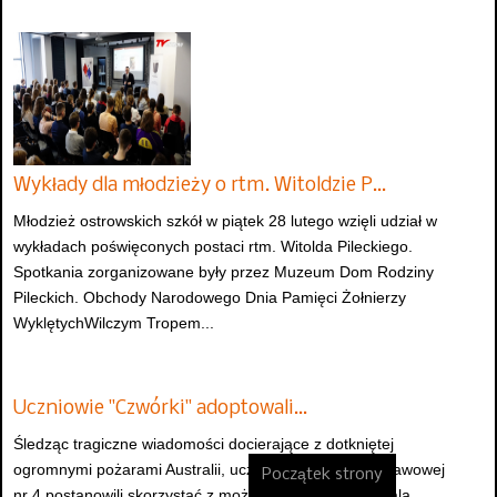
Wykłady dla młodzieży o rtm. Witoldzie P…
Młodzież ostrowskich szkół w piątek 28 lutego wzięli udział w
wykładach poświęconych postaci rtm. Witolda Pileckiego.
Spotkania zorganizowane były przez Muzeum Dom Rodziny
Pileckich. Obchody Narodowego Dnia Pamięci Żołnierzy
WyklętychWilczym Tropem...
Uczniowie "Czwórki" adoptowali…
Śledząc tragiczne wiadomości docierające z dotkniętej
ogromnymi pożarami Australii, uczniowie Szkoły Podstawowej
Początek strony
nr 4 postanowili skorzystać z możliwości, jaką daje Koala