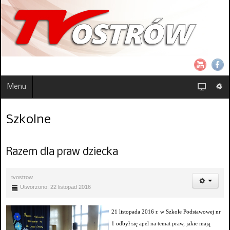
Menu
Szkolne
Razem dla praw dziecka
tvostrow
Utworzono: 22 listopad 2016
21 listopada 2016 r. w Szkole Podstawowej nr
1 odbył się apel na temat praw, jakie mają