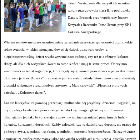
dzieci. Wystąpienie dla wszystkich uczniów
szkoły przygotowała klasa III e pod opieką
Danuty Brzostek przy współpracy Joanny
Krzyżak i Rzecznika Praw Ucznia przy SP 1
Łukasza Kuczyńskiego.
Wiersze recytowane przez uczniów miały za zadanie przekazać społeczności uczniowskiej
różne sytuacje, w jakich mogą znajdować się dzieci, opisywały osoby z
niepełnosprawnością, dzieci wychowywane poza rodziną, czy też te o różnym kolorze
skóry, ale dla nich wszystkich świeci to samo słońce i mają te same prawa. Odczytano
wiadomości na temat organizacji, które zajęły się spisaniem praw dzieci w jeden dokument
„Konwencję Praw Dziecka” oraz ważne punkty statutu szkoły. Słowo mówione podkreślały
piosenki wykonane przez młodych artystów: „ Mały człowiek”, „Piosenka o prawach
dziecka”, „Kolorowe dzieci”.
Łukasz Kuczyński za pomocą prezentacji multimedialnej przybliżył dzieciom i wyjaśnił, na
czym polega każde z ich praw oraz gdzie i do kogo mogą zgłosić się z problemem.
„Pamiętajmy jednak, że korzystając z praw nie można ograniczać praw innych ludzi -
kolegów, koleżanek i dorosłych. Każdy człowiek, czy to dziecko czy dorosły, ma prawo do
godnego życia, w pokoju i spokoju, w miłości i poczuciu bezpieczeństwa. Należy również
pamiętać, że oprócz praw mamy także obowiązki wynikające z roli ucznia, dziecka naszych