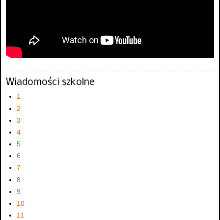
Wiadomości szkolne
1
2
3
4
5
6
7
8
9
10
11