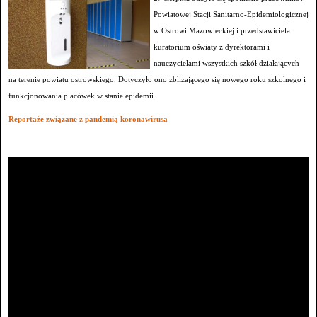
Powiatowej Stacji Sanitarno-Epidemiologicznej
w Ostrowi Mazowieckiej i przedstawiciela
kuratorium oświaty z dyrektorami i
nauczycielami wszystkich szkół działających
na terenie powiatu ostrowskiego. Dotyczyło ono zbliżającego się nowego roku szkolnego i
funkcjonowania placówek w stanie epidemii.
Reportaże związane z pandemią koronawirusa