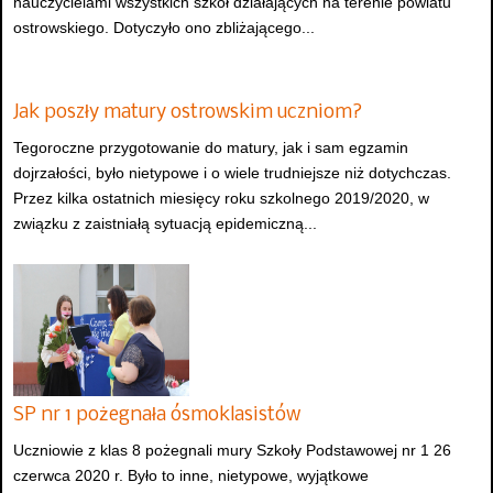
nauczycielami wszystkich szkół działających na terenie powiatu
ostrowskiego. Dotyczyło ono zbliżającego...
Jak poszły matury ostrowskim uczniom?
Tegoroczne przygotowanie do matury, jak i sam egzamin
dojrzałości, było nietypowe i o wiele trudniejsze niż dotychczas.
Przez kilka ostatnich miesięcy roku szkolnego 2019/2020, w
związku z zaistniałą sytuacją epidemiczną...
SP nr 1 pożegnała ósmoklasistów
Uczniowie z klas 8 pożegnali mury Szkoły Podstawowej nr 1 26
czerwca 2020 r. Było to inne, nietypowe, wyjątkowe