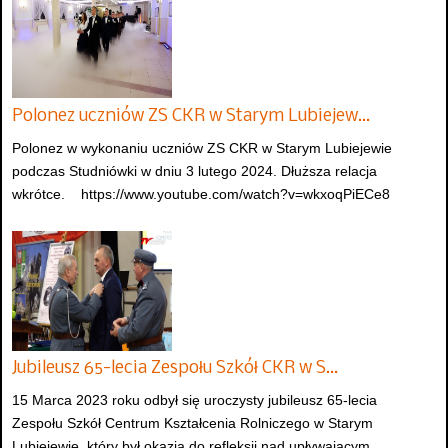
Polonez uczniów ZS CKR w Starym Lubiejew…
Polonez w wykonaniu uczniów ZS CKR w Starym Lubiejewie
podczas Studniówki w dniu 3 lutego 2024. Dłuższa relacja
wkrótce. https://www.youtube.com/watch?v=wkxoqPiECe8
Jubileusz 65-lecia Zespołu Szkół CKR w S…
15 Marca 2023 roku odbył się uroczysty jubileusz 65-lecia
Zespołu Szkół Centrum Kształcenia Rolniczego w Starym
Lubiejewie, który był okazją do refleksji nad upływającym