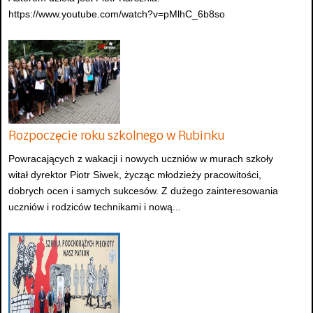
https://www.youtube.com/watch?v=pMlhC_6b8so
Rozpoczęcie roku szkolnego w Rubinku
Powracających z wakacji i nowych uczniów w murach szkoły
witał dyrektor Piotr Siwek, życząc młodzieży pracowitości,
dobrych ocen i samych sukcesów. Z dużego zainteresowania
uczniów i rodziców technikami i nową...