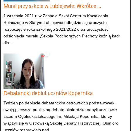
Mural przy szkole w Lubiejewie. Wkrótce …
1 września 2021 r. w Zespole Szkół Centrum Kształcenia
Rolniczego w Starym Lubiejewie odbędzie się uroczyste
rozpoczęcie roku szkolnego 2021/2022 oraz uroczystość
odsłonięcia muralu „Szkoła Podchorążych Piechoty kuźnią kadr
dla...
Debatancki debiut uczniów Kopernika
Tydzień po debiucie debatanckim ostrowskich podstawówek,
swoją pierwszą publiczną debatę oksfordzką odbyli uczniowie
Liceum Ogólnokształcącego im. Mikołaja Kopernika, którzy
włączyli się w Ostrowską Szkołę Debaty Historycznej. Ośmioro
uczniów rozprawiało nad...