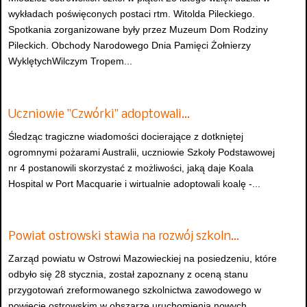
wykładach poświęconych postaci rtm. Witolda Pileckiego.
Spotkania zorganizowane były przez Muzeum Dom Rodziny
Pileckich. Obchody Narodowego Dnia Pamięci Żołnierzy
WyklętychWilczym Tropem...
Uczniowie "Czwórki" adoptowali…
Śledząc tragiczne wiadomości docierające z dotkniętej
ogromnymi pożarami Australii, uczniowie Szkoły Podstawowej
nr 4 postanowili skorzystać z możliwości, jaką daje Koala
Hospital w Port Macquarie i wirtualnie adoptowali koalę -...
Powiat ostrowski stawia na rozwój szkoln…
Zarząd powiatu w Ostrowi Mazowieckiej na posiedzeniu, które
odbyło się 28 stycznia, został zapoznany z oceną stanu
przygotowań zreformowanego szkolnictwa zawodowego w
powiecie ostrowskim w obszarze uruchomienia nowych