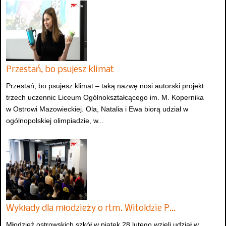
Przestań, bo psujesz klimat
Przestań, bo psujesz klimat – taką nazwę nosi autorski projekt
trzech uczennic Liceum Ogólnokształcącego im. M. Kopernika
w Ostrowi Mazowieckiej. Ola, Natalia i Ewa biorą udział w
ogólnopolskiej olimpiadzie, w...
Wykłady dla młodzieży o rtm. Witoldzie P…
Młodzież ostrowskich szkół w piątek 28 lutego wzięli udział w