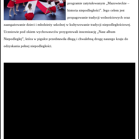
programie zatytułowanym „Mazowieckie –
historia niepodległości”. Jego celem jest
propagowanie tradycji wolnościowych oraz
zaangażowanie dzieci i młodzieży szkolnej w kultywowanie tradycji niepodległościowej.
Uczniowie pod okiem wychowawców przygotowali inscenizację „Nasz album
Niepodległej”, która w pigułce przedstawiła długą i chwalebną drogę naszego kraju do
odzyskania pełnej niepodległości.