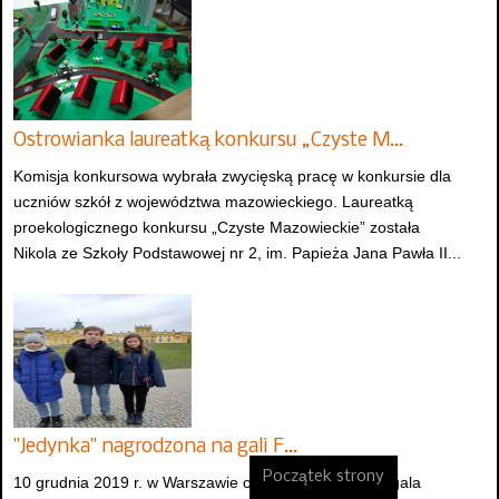
Ostrowianka laureatką konkursu „Czyste M…
Komisja konkursowa wybrała zwycięską pracę w konkursie dla
uczniów szkół z województwa mazowieckiego. Laureatką
proekologicznego konkursu „Czyste Mazowieckie” została
Nikola ze Szkoły Podstawowej nr 2, im. Papieża Jana Pawła II...
"Jedynka" nagrodzona na gali F…
Początek strony
10 grudnia 2019 r. w Warszawie odbyła się uroczysta gala