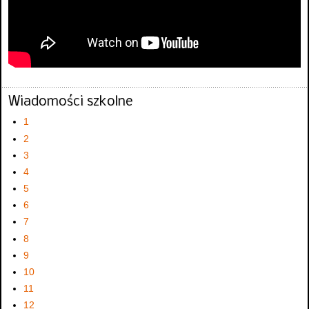
Wiadomości szkolne
1
2
3
4
5
6
7
8
9
10
11
12